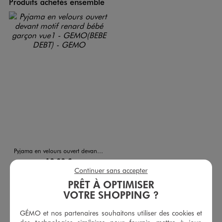
Produits achetés ensemble
Pyjama en velours ouvert devant motif renard bébé garçon
12,99 €
-50% sur le 2ème pyjama
Continuer sans accepter
PRÊT À OPTIMISER
5/5 de moyenne
(816 avis)
VOTRE SHOPPING ?
AU PANIER
AJOUTER
GÉMO et nos partenaires souhaitons utiliser des cookies et