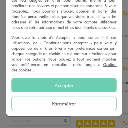
des technologies similaires pour fournir, mettre à jour,
améliorer nos services et personnaliser les annonces. Si vous
4.7
l'acceptez, nous pourrons stocker, accéder et traiter des
5
/
5
/
données personnelles telles que vos visites à ce site web, les
Avis vérifié
adresses IP, les informations de votre compte utilisateur
Très bien
telles que votre adresse e-mail et les identifiants des cookies.
Avis du
21/03/2023
, suite à un
Vous avez le choix d'« Accepter » pour consentir à ces
08/03/2023
par
A.A.
Basé sur
155
avis soumis à un
utilisations, de « Continuer sans accepter » pour vous y
contrôle
opposer ou de «
Paramétrer
» vos préférences concernant
Utile
(0)
Signaler
Voir tous les avis sur ce site
chaque catégorie de cookie en cliquant sur « Valider » pour
valider vos options. Vous pouvez à tout moment modifier
5
étoiles
124
vos préférences en consultant notre page «
Gestion
4
/
4
étoiles
19
des cookies
».
Avis vérifié
3
étoiles
11
2
étoiles
0
Joli design totalement confor
Accepter
1
étoile
1
Avis du
26/02/2023
, suite à un
07/02/2023
par
A.A.
Trier les avis
Paramétrer
Utile
(0)
Signaler
5
/