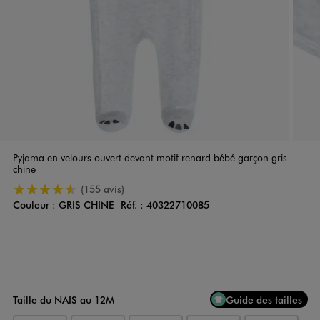
Pyjama en velours ouvert devant motif renard bébé garçon gris
chine
4.5/5 de moyenne
(155 avis)
Couleur :
GRIS CHINE
Réf. :
40322710085
Couleur
Choisissez votre Couleur
Taille du NAIS au 12M
Guide des tailles