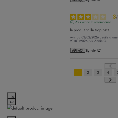
3
/
Avis vérifié et récompensé
le produit taille trop petit
Avis du
03/02/2026
, suite à un
21/01/2026
par
Annie G.
Utile
(0)
Signaler
1
2
3
4