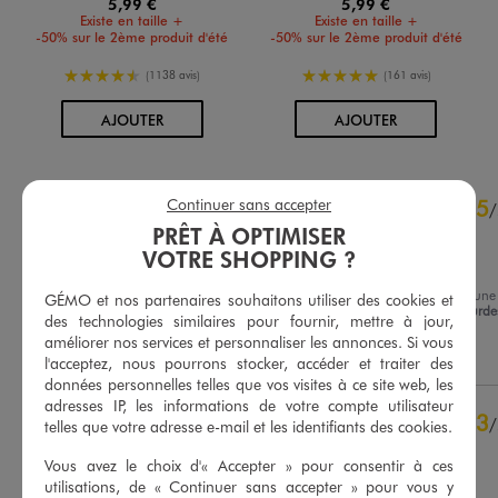
5,99 €
5,99 €
Existe en taille +
Existe en taille +
-50% sur le 2ème produit d'été
-50% sur le 2ème produit d'été
4.5/5 de moyenne
5/5 de moyenne
(1138 avis)
(161 avis)
AU PANIER
AU PANIER
AJOUTER
AJOUTER
4.6
Continuer sans accepter
5
/
5
/
PRÊT À OPTIMISER
Avis vérifié et récompensé
VOTRE SHOPPING ?
Agréable à porter
Avis du
01/07/2026
, suite à un
GÉMO et nos partenaires souhaitons utiliser des cookies et
18/06/2026
par
Marie De Lourde
Basé sur
41
avis soumis à un
des technologies similaires pour fournir, mettre à jour,
contrôle
améliorer nos services et personnaliser les annonces. Si vous
Utile
(0)
Signaler
Voir tous les avis sur ce site
l'acceptez, nous pourrons stocker, accéder et traiter des
données personnelles telles que vos visites à ce site web, les
5
étoiles
30
adresses IP, les informations de votre compte utilisateur
3
/
4
étoiles
6
telles que votre adresse e-mail et les identifiants des cookies.
Avis vérifié
3
étoiles
5
Vous avez le choix d'« Accepter » pour consentir à ces
2
étoiles
0
Taille correct
utilisations, de « Continuer sans accepter » pour vous y
1
étoile
0