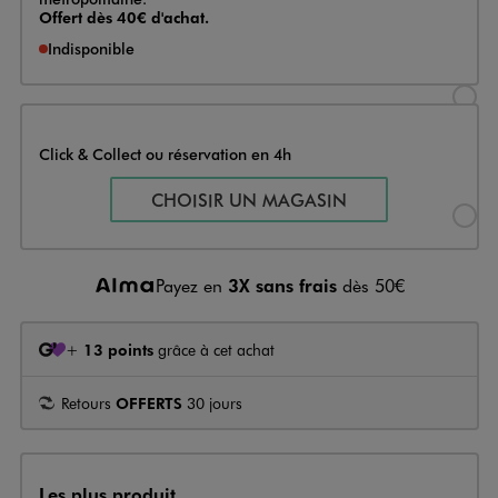
Offert dès 40€ d'achat.
Indisponible
Sélectionner l’option de livraison
Click & Collect ou réservation en 4h
Sélectionner l’option de livraiso
CHOISIR UN MAGASIN
Payez en
3X sans frais
dès 50€
+
13 points
grâce à cet achat
Retours
OFFERTS
30 jours
Les plus produit