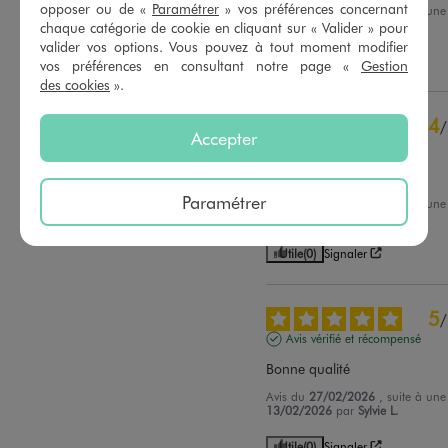
opposer ou de «
Paramétrer
» vos préférences concernant
Avis du
08/06/2026
, suite à un
20/05/2026
par
Magalie P.
chaque catégorie de cookie en cliquant sur « Valider » pour
Trier les avis
valider vos options. Vous pouvez à tout moment modifier
Utile
(0)
Signaler
vos préférences en consultant notre page «
Gestion
des cookies
».
4
/
Accepter
Avis vérifié et récompensé
Bien
Paramétrer
Avis du
23/03/2026
, suite à un
07/03/2026
par
Adéline B.
Utile
(0)
Signaler
5
/
Avis vérifié et récompensé
Bonne qualité
Avis du
27/02/2026
, suite à un
13/02/2026
par
Sylvie L.
Utile
(0)
Signaler