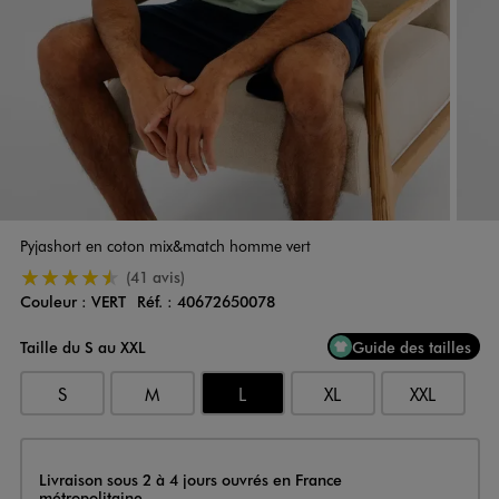
Pyjashort en coton mix&match homme vert
4.5/5 de moyenne
(41 avis)
Couleur :
VERT
Réf. :
40672650078
Couleur
Choisissez votre Couleur
Taille du S au XXL
Guide des tailles
S
M
L
XL
XXL
Livraison
Livraison sous 2 à 4 jours ouvrés en France
métropolitaine.