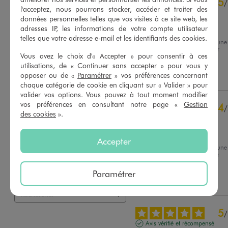
4.9
5
/
5
/
l'acceptez, nous pourrons stocker, accéder et traiter des
Avis vérifié et récompensé
données personnelles telles que vos visites à ce site web, les
Très bien
adresses IP, les informations de votre compte utilisateur
telles que votre adresse e-mail et les identifiants des cookies.
Avis du
06/08/2026
, suite à une
expérience du
24/07/2026
par
Basé sur
7
avis soumis à un
Vous avez le choix d'« Accepter » pour consentir à ces
Delphine M.
contrôle
utilisations, de « Continuer sans accepter » pour vous y
Voir tous les avis sur ce site
Utile
(0)
Signaler
opposer ou de «
Paramétrer
» vos préférences concernant
chaque catégorie de cookie en cliquant sur « Valider » pour
5
étoiles
6
valider vos options. Vous pouvez à tout moment modifier
4
étoiles
1
vos préférences en consultant notre page «
Gestion
4
/
3
étoiles
0
des cookies
».
Avis vérifié et récompensé
2
étoiles
0
Légère
1
étoile
0
Accepter
Avis du
24/07/2026
, suite à une
Trier les avis
expérience du
11/07/2026
par
Geraldine M.
Paramétrer
Utile
(0)
Signaler
5
/
Avis vérifié et récompensé