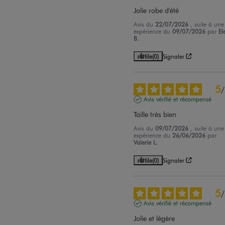
Jolie robe d'été
Avis du
22/07/2026
, suite à une
expérience du
09/07/2026
par
El
B.
Utile
(0)
Signaler
5
/
Avis vérifié et récompensé
Taille très bien
Avis du
09/07/2026
, suite à une
expérience du
26/06/2026
par
Valerie L.
Utile
(0)
Signaler
5
/
Avis vérifié et récompensé
Jolie et légère