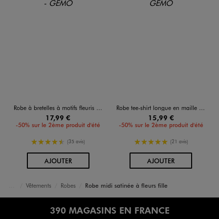
Robe à bretelles à motifs fleuris avec buste smocké fille
Robe tee-shirt longue en maille côtelée rayée fille
17,99 €
15,99 €
-50% sur le 2ème produit d'été
-50% sur le 2ème produit d'été
4.5/5 de moyenne
5/5 de moyenne
(35 avis)
(21 avis)
AU PANIER
AU PANIER
AJOUTER
AJOUTER
Vêtements
Robes
Robe midi satinée à fleurs fille
Accueil
Fille
390 MAGASINS EN FRANCE