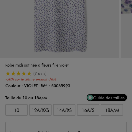
Robe midi satinée à fleurs fille violet
5/5 de moyenne
(7 avis)
-50% sur le 2ème produit d'été
Couleur :
VIOLET
Réf. :
50065993
Couleur
Choisissez votre Couleur
Taille du 10 au 18A/M
Guide des tailles
10
12A/XXS
14A/XS
16A/S
18A/M
Livraison