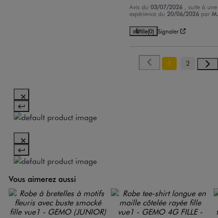
Avis du
03/07/2026
, suite à une
expérience du
20/06/2026
par
M.
Utile
(0)
Signaler
1
2
Vous aimerez aussi