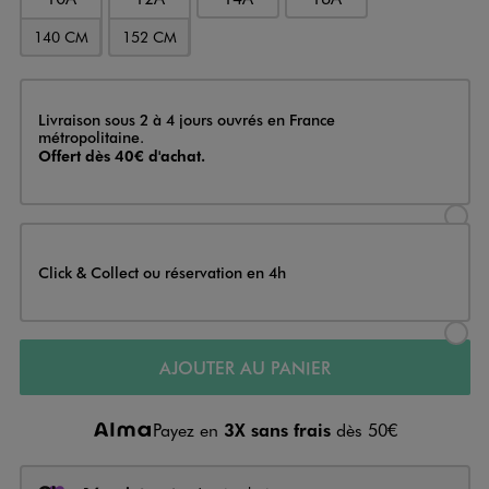
140 CM
152 CM
Livraison
Livraison sous 2 à 4 jours ouvrés en France
métropolitaine.
Offert dès 40€ d'achat.
Sélectionner l’option de livraison
Click & Collect ou réservation en 4h
Sélectionner l’option de livraiso
AJOUTER AU PANIER
Payez en
3X sans frais
dès 50€