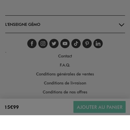
Goodays
L'ENSEIGNE GÉMO
Suivez-nous sur faceboo
Suivez-nous sur inst
Suivez-nous sur twi
Suivez-nous sur
Suivez-nous s
Suivez-nou
Suivez-
.
Contact
F.A.Q.
Conditions générales de ventes
Conditions de livraison
Conditions de nos offres
Conditions générales d'utilisation
15€99
AJOUTER AU PANIER
Politique de protection des données
Gestion des cookies
Informations légales