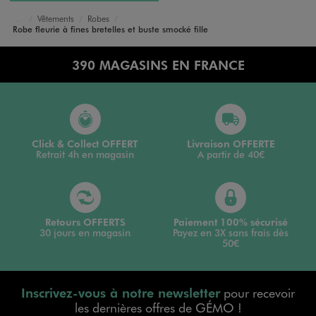
Vêtements
Robes
Accueil
Fille
Robe fleurie à fines bretelles et buste smocké fille
390 MAGASINS EN FRANCE
Click & Collect OFFERT
Livraison OFFERTE
Retrait 4h en magasin
A partir de 40€
Retours OFFERTS
Paiement 100% sécurisé
30 jours en magasin
Payez en 3X sans frais dès
50€
Inscrivez-vous à notre newsletter
pour recevoir
les dernières offres de GÉMO !