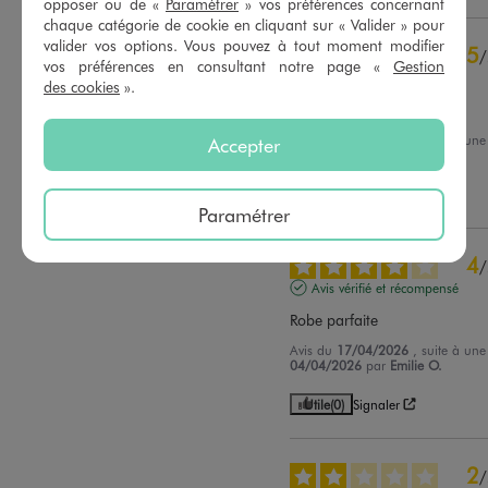
opposer ou de «
Paramétrer
» vos préférences concernant
chaque catégorie de cookie en cliquant sur « Valider » pour
valider vos options. Vous pouvez à tout moment modifier
5
/
vos préférences en consultant notre page «
Gestion
Avis vérifié et récompensé
des cookies
».
Mooie kleed
Avis du
28/06/2026
, suite à un
Accepter
15/06/2026
par
R.V.
Utile
(0)
Signaler
Paramétrer
4
/
Avis vérifié et récompensé
Robe parfaite
Avis du
17/04/2026
, suite à un
04/04/2026
par
Emilie O.
Utile
(0)
Signaler
2
/