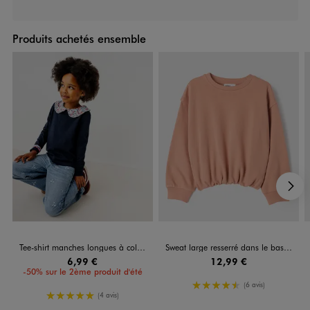
Produits achetés ensemble
S
Tee-shirt manches longues à col Claudine fleuri fille
Sweat large resserré dans le bas fille
6,99 €
12,99 €
-50% sur le 2ème produit d'été
4.5/5 de moyenne
(6 avis)
5/5 de moyenne
(4 avis)