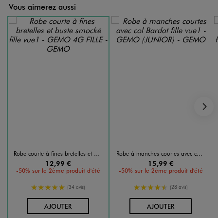
Vous aimerez aussi
S
Robe courte à fines bretelles et buste smocké fille
Robe à manches courtes avec col Bardot fille
12,99 €
15,99 €
-50% sur le 2ème produit d'été
-50% sur le 2ème produit d'été
5/5 de moyenne
4.5/5 de moyenne
(34 avis)
(28 avis)
AU PANIER
AU PANIER
AJOUTER
AJOUTER