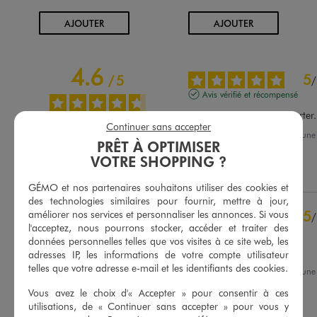
AU PANIER
AU PANIER
AJOUTER
AJOUTER
4.6
5
/
5
/
Avis vérifié et récompensé
Très jolie et agréable à porter.
Continuer sans accepter
Avis du
05/07/2026
, suite à un
PRÊT À OPTIMISER
23/06/2026
par
Fanny H.
Basé sur
37
avis soumis à un
VOTRE SHOPPING ?
contrôle
Utile
(0)
Signaler
Voir tous les avis sur ce site
GÉMO et nos partenaires souhaitons utiliser des cookies et
des technologies similaires pour fournir, mettre à jour,
5
étoiles
30
5
améliorer nos services et personnaliser les annonces. Si vous
/
4
étoiles
4
l'acceptez, nous pourrons stocker, accéder et traiter des
Avis vérifié et récompensé
3
étoiles
1
données personnelles telles que vos visites à ce site web, les
2
étoiles
1
Très jolie
adresses IP, les informations de votre compte utilisateur
1
étoile
1
telles que votre adresse e-mail et les identifiants des cookies.
Avis du
01/07/2026
, suite à un
18/06/2026
par
Helene R.
Trier les avis
Vous avez le choix d'« Accepter » pour consentir à ces
utilisations, de « Continuer sans accepter » pour vous y
Utile
(0)
Signaler