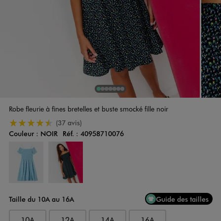
1
Sur 7
2
Sur 7
3
Sur 7
4
Sur 7
5
Sur 7
6
Sur 7
7
Sur 7
Robe fleurie à fines bretelles et buste smocké fille noir
4.5/5 de moyenne
(37 avis)
Couleur :
NOIR
Réf. :
40958710076
Couleur
Choisissez votre Couleur
Taille du 10A au 16A
Guide des tailles
10A
12A
14A
16A