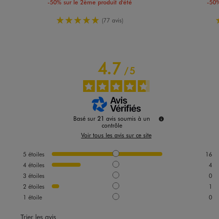
-50% sur le 2ème produit d'été
-50%
5/5 de moyenne
(77 avis)
4.7
/
5
Basé sur
21
avis soumis à un
contrôle
Voir tous les avis sur ce site
5
étoiles
16
4
étoiles
4
3
étoiles
0
2
étoiles
1
1
étoile
0
Trier les avis