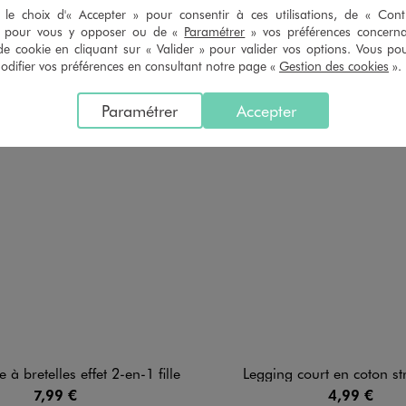
le choix d'« Accepter » pour consentir à ces utilisations, de « Con
» pour vous y opposer ou de «
Paramétrer
» vos préférences concern
de cookie en cliquant sur « Valider » pour valider vos options. Vous po
ifier vos préférences en consultant notre page «
Gestion des cookies
».
Paramétrer
Accepter
 à bretelles effet 2-en-1 fille
Legging court en coton stre
7,99 €
4,99 €