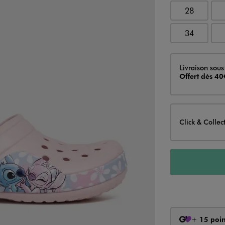
28
34
Livraison
Livraison sous
Offert dès 40
Click & Collec
+
15 poin