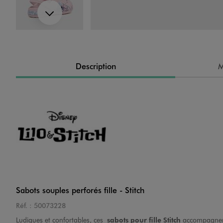
Suivant
Image 4 sur 6
Description
M
Image 5 sur 6
Sabots souples perforés fille - Stitch
Réf. :
50073228
Image 6 sur 6
Ludiques et confortables, ces
sabots pour fille
Stitch
accompagnent 