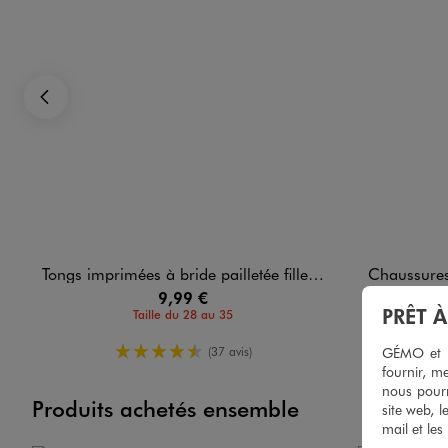
Image 3 sur 6
Précédent
Image 4 sur 6
Tongs imprimées à bride pailletée fille - Stitch
Chaussures aqu
9,99 €
PRÊT 
Taille du 28 au 35
4.5/5 de moyenne
GÉMO et no
(37 avis)
fournir, me
nous pourr
Produits achetés ensemble
site web, l
mail et les