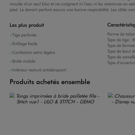
moulés d’un seul bloc et ne craignent ni l’eau ni les aventures en ext
pied. Le devant perforé assure une bonne respirabilité. Les côtés son
Caractéristi
Les plus produit
Forme de talon
Tige perforée
Type de tige :
B
Enfilage facile
Image 1 sur 6
Type de fermet
Type de bout d
Confection extra légère
Type de semelle
Bride mobile
Type d’ouvertu
Intérieur texturé antidérapant
Produits achetés ensemble
Image 2 sur 6