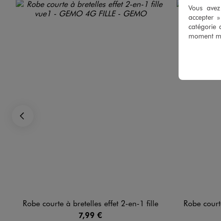
Vous avez 
accepter 
catégorie 
moment mod
Précédent
Robe courte à bretelles effet 2-en-1 fille
Robe courte
7,99 €