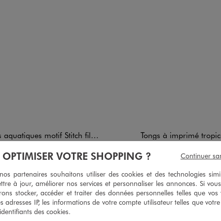
atiques motif Stitch fille - Disney
Tongs à imprimé tropica
12,99 €
7,99 €
À OPTIMISER VOTRE SHOPPING ?
Continuer sa
Taille du 28 au 35
Taille du 28 au 35
5/5 de moyenne
5/5 de mo
s partenaires souhaitons utiliser des cookies et des technologies simi
(3 avis)
(9 avis
ttre à jour, améliorer nos services et personnaliser les annonces. Si vous
ons stocker, accéder et traiter des données personnelles telles que vos v
es adresses IP, les informations de votre compte utilisateur telles que votr
 identifiants des cookies.