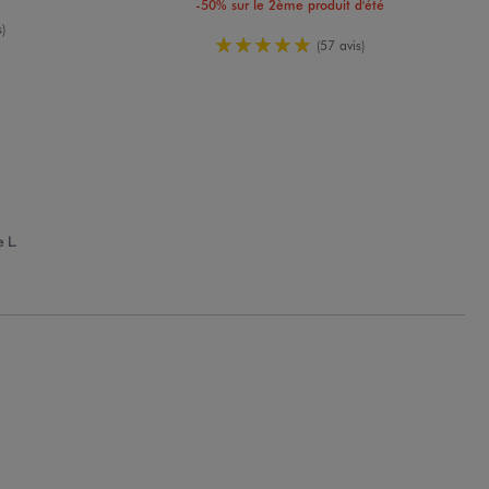
-50% sur le 2ème produit d'été
yenne
)
5/5 de moyenne
(57 avis)
 L.