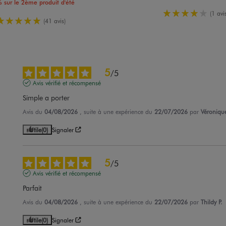
 sur le 2ème produit d'été
4/5 de mo
(1 avis
5/5 de moyenne
(41 avis)
5
/
5
Avis vérifié et récompensé
Simple a porter
Avis du
04/08/2026
, suite à une expérience du
22/07/2026
par
Véronique
Utile
(0)
Signaler
5
/
5
Avis vérifié et récompensé
Parfait
Avis du
04/08/2026
, suite à une expérience du
22/07/2026
par
Thildy P.
Utile
(0)
Signaler