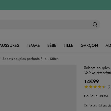
AUSSURES
FEMME
BÉBÉ
FILLE
GARÇON
A
Sabots souples perforés fille - Stitch
Sabots souples p
Voir la descript
14€99
4.5/5 de moye
(2
Couleur :
ROSE
Couleur
Choisissez votre 
Taille du 28 au 3