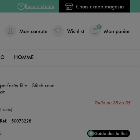
Besoin d'aide
Choisir mon magasin
0
Mon compte
Wishlist
Mon panier
DO
HOMME
erforés fille - Stitch rose
ion
Taille du 28 au 35
nne
1 avis)
Réf. :
50073228
Couleur
5
Guide des tailles