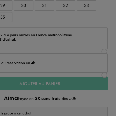
29
30
31
32
33
35
 2 à 4 jours ouvrés en France métropolitaine.
€ d'achat.
Sélectionner l’option de livraison Achat et li
t ou réservation en 4h
Sélectionner l’option de livraison Achat et r
AJOUTER AU PANIER
Payez en
3X sans frais
dès 50€
ts
grâce à cet achat