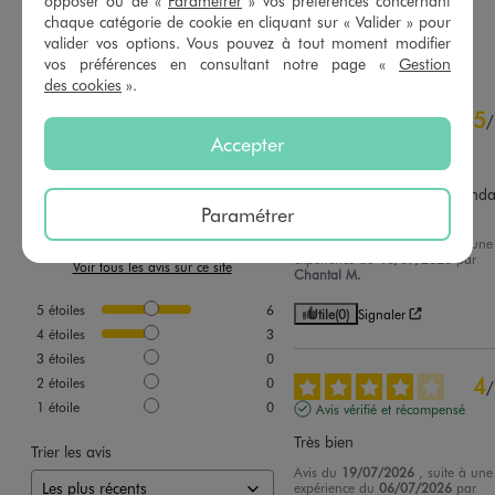
opposer ou de «
Paramétrer
» vos préférences concernant
chaque catégorie de cookie en cliquant sur « Valider » pour
AU PANIER
AU PANIER
AJOUTER
AJOUTER
valider vos options. Vous pouvez à tout moment modifier
vos préférences en consultant notre page «
Gestion
des cookies
».
4.7
5
/
5
/
Accepter
Avis vérifié et récompensé
la commande est très bien 
correspond a ce que j attendai
Paramétrer
Ma petite fille est ravie
Basé sur
9
avis soumis à un
Avis du
05/08/2026
, suite à une
contrôle
expérience du
16/07/2026
par
Voir tous les avis sur ce site
Chantal M.
5
étoiles
6
Utile
(0)
Signaler
4
étoiles
3
3
étoiles
0
4
2
étoiles
0
/
1
étoile
0
Avis vérifié et récompensé
Très bien
Trier les avis
Avis du
19/07/2026
, suite à une
expérience du
06/07/2026
par