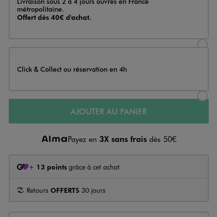
Livraison sous 2 à 4 jours ouvrés en France
métropolitaine.
Offert dès 40€ d'achat.
Sélectionner l’option de livraison
Click & Collect ou réservation en 4h
Sélectionner l’option de livraiso
AJOUTER AU PANIER
Payez en
3X sans frais
dès 50€
+
13 points
grâce à cet achat
Retours
OFFERTS
30 jours