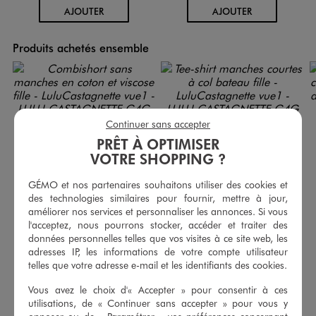
AU PANIER
AU PANIER
AJOUTER
AJOUTER
Produits achetés ensemble
Continuer sans accepter
PRÊT À OPTIMISER
VOTRE SHOPPING ?
GÉMO et nos partenaires souhaitons utiliser des cookies et
des technologies similaires pour fournir, mettre à jour,
améliorer nos services et personnaliser les annonces. Si vous
l'acceptez, nous pourrons stocker, accéder et traiter des
données personnelles telles que vos visites à ce site web, les
adresses IP, les informations de votre compte utilisateur
Combishort sans manches en coton et viscose fille - LuluCastagnette
Tee-shirt manches courtes à col bateau fille - LuluCastagnette
telles que votre adresse e-mail et les identifiants des cookies.
19,99 €
7,99 €
-50% sur le 2ème produit d'été
-50% sur le 2ème produit d'été
Vous avez le choix d'« Accepter » pour consentir à ces
utilisations, de « Continuer sans accepter » pour vous y
5/5 de moyenne
5/5 de moyenne
(26 avis)
(21 avis)