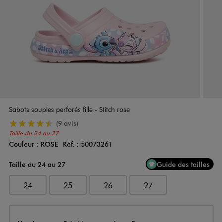
Sabots souples perforés fille - Stitch rose
4.5/5 de moyenne
(9 avis)
Taille du 24 au 27
Couleur :
ROSE
Réf. :
50073261
Couleur
Choisissez votre Couleur
Taille du 24 au 27
Guide des tailles
24
25
26
27
Livraison