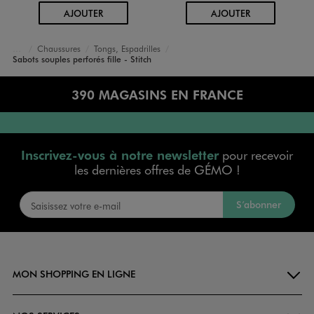
AU PANIER
AU PANIER
AJOUTER
AJOUTER
Chaussures
Tongs, Espadrilles
Accueil
Fille
Sabots souples perforés fille - Stitch
390 MAGASINS EN FRANCE
Inscrivez-vous à notre newsletter
pour recevoir
les dernières offres de GÉMO !
S’abonner
MON SHOPPING EN LIGNE