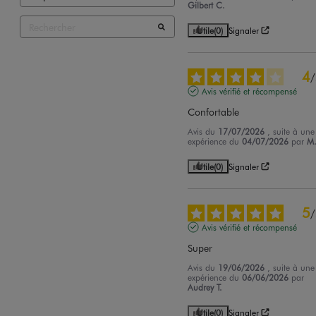
Gilbert C.
Utile
(0)
Signaler
4
/
Avis vérifié et récompensé
Confortable
Avis du
17/07/2026
, suite à une
expérience du
04/07/2026
par
M
Utile
(0)
Signaler
5
/
Avis vérifié et récompensé
Super
Avis du
19/06/2026
, suite à une
expérience du
06/06/2026
par
Audrey T.
Utile
(0)
Signaler