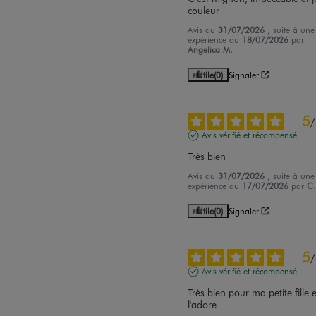
couleur
Avis du
31/07/2026
, suite à une
expérience du
18/07/2026
par
Angelica M.
Utile
(0)
Signaler
5
/
Avis vérifié et récompensé
Très bien
Avis du
31/07/2026
, suite à une
expérience du
17/07/2026
par
C
Utile
(0)
Signaler
5
/
Avis vérifié et récompensé
Très bien pour ma petite fille el
l'adore