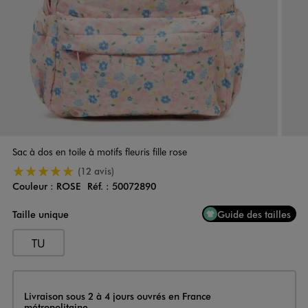
Sac à dos en toile à motifs fleuris fille rose
5/5 de moyenne
(12 avis)
Couleur :
ROSE
Réf. :
50072890
Couleur
Choisissez votre Couleur
Taille unique
Guide des tailles
TU
Livraison
Livraison sous 2 à 4 jours ouvrés en France
métropolitaine.