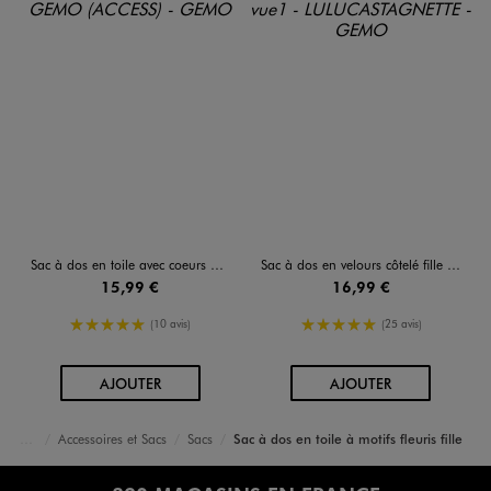
Sac à dos en toile avec coeurs brodés fille
Sac à dos en velours côtelé fille - LuluCastagnette
15,99 €
16,99 €
5/5 de moyenne
5/5 de moyenne
(10 avis)
(25 avis)
AU PANIER
AU PANIER
AJOUTER
AJOUTER
Accessoires et Sacs
Sacs
Sac à dos en toile à motifs fleuris fille
Accueil
Fille