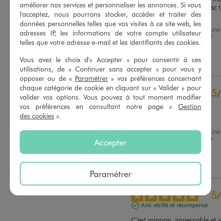
améliorer nos services et personnaliser les annonces. Si vous
petite fille pour la mam , sac t
l'acceptez, nous pourrons stocker, accéder et traiter des
pratique
données personnelles telles que vos visites à ce site web, les
Basé sur
13
avis soumis à un
Avis du
07/08/2026
, suite à une
contrôle
adresses IP, les informations de votre compte utilisateur
expérience du
25/07/2026
par
Voir tous les avis sur ce site
telles que votre adresse e-mail et les identifiants des cookies.
Coralie B.
Vous avez le choix d'« Accepter » pour consentir à ces
5
étoiles
12
Utile
(0)
Signaler
utilisations, de « Continuer sans accepter » pour vous y
4
étoiles
1
opposer ou de «
Paramétrer
» vos préférences concernant
3
étoiles
0
chaque catégorie de cookie en cliquant sur « Valider » pour
5
2
étoiles
0
/
valider vos options. Vous pouvez à tout moment modifier
1
étoile
0
Avis vérifié et récompensé
vos préférences en consultant notre page «
Gestion
des cookies
».
Très jolie pour petite fille
Trier les avis
Avis du
03/08/2026
, suite à une
expérience du
07/07/2026
par
Accepter
Benjamin A.
Utile
(0)
Signaler
Paramétrer
5
/
Avis vérifié et récompensé
C’est mignon, impeccable et jo