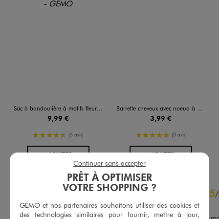
Sac à bandoulière à motifs fleuris avec chouchou fille
Barrette cheveux avec noeud à motif léopard
9,99 €
3,99 €
4.5/5 de moyenne
5/5 de moyenne
(5 avis)
(8 avis)
AU PANIER
AU PANIER
AJOUTER
AJOUTER
Continuer sans accepter
PRÊT À OPTIMISER
VOTRE SHOPPING ?
4.9
5
/
5
/
Avis vérifié et récompensé
GÉMO et nos partenaires souhaitons utiliser des cookies et
des technologies similaires pour fournir, mettre à jour,
Ma belle fille a adoré pour ma