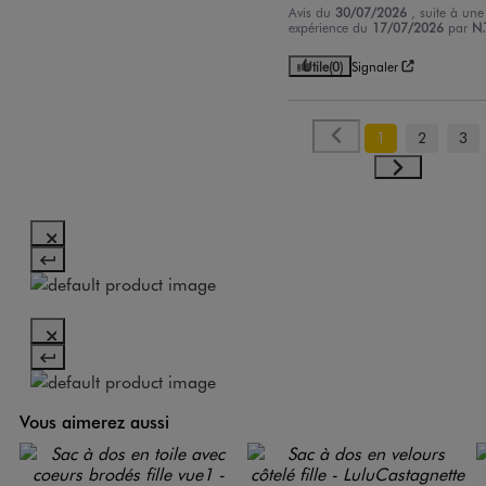
Avis du
30/07/2026
, suite à une
expérience du
17/07/2026
par
N.
Utile
(0)
Signaler
1
2
3
Vous aimerez aussi