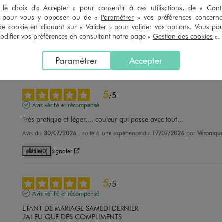
5
/
5
le choix d'« Accepter » pour consentir à ces utilisations, de « Con
Avis vérifié et récompensé
» pour vous y opposer ou de «
Paramétrer
» vos préférences concern
de cookie en cliquant sur « Valider » pour valider vos options. Vous po
car je peux le mettre sous mon bras tout en sécurité.
ifier vos préférences en consultant notre page «
Gestion des cookies
».
Avis du
02/08/2026
, suite à une expérience du
20/07/2026
par
Nathalie 
Paramétrer
Accepter
Utile
(0)
Signaler
5
/
5
Avis vérifié et récompensé
Très pratique et léger.... couleur qui passe avec tout...
Avis du
30/07/2026
, suite à une expérience du
17/07/2026
par
Véroniqu
Utile
(0)
Signaler
5
/
5
Avis vérifié et récompensé
ETANT DE MARIAGE SAMEDI DERNIER 

J'AI EU QUE DES COMPLIMENTS