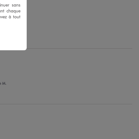
tinuer sans
ant chaque
uvez à tout
T.
e M.