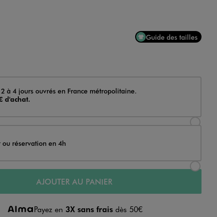
Guide des tailles
 2 à 4 jours ouvrés en France métropolitaine.
€ d'achat.
Sélectionner l’option de livraison Achat et li
t ou réservation en 4h
Sélectionner l’option de livraison Achat et r
AJOUTER AU PANIER
Payez en
3X sans frais
dès 50€