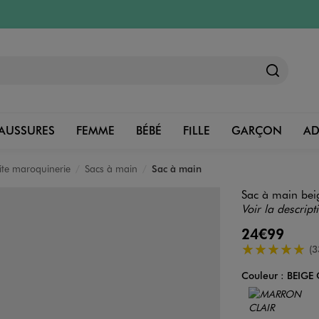
AUSSURES
FEMME
BÉBÉ
FILLE
GARÇON
A
tite maroquinerie
Sacs à main
Sac à main
Sac à main beig
Voir la descript
24€99
5/5 de moyenn
(3
Couleur :
BEIGE 
Couleur
Choisissez votre 