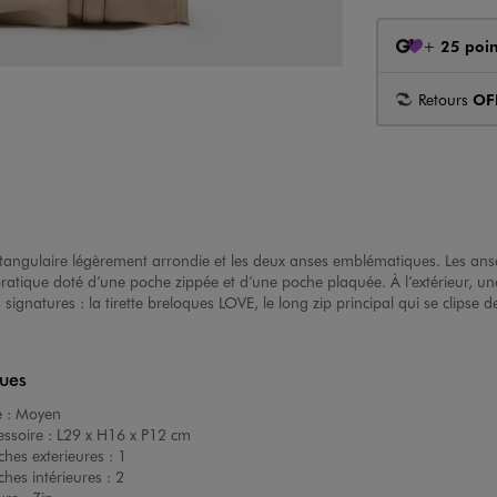
+
25 poin
Retours
OF
tangulaire légèrement arrondie et les deux anses emblématiques. Les anses
ratique doté d’une poche zippée et d’une poche plaquée. À l’extérieur, une
natures : la tirette breloques LOVE, le long zip principal qui se clipse de
ques
e :
Moyen
ssoire :
L29 x H16 x P12 cm
hes exterieures :
1
es intérieures :
2