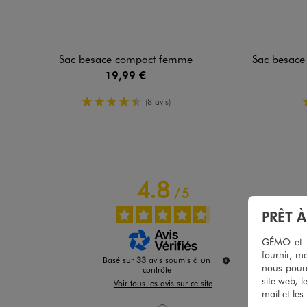
Sac besace compact femme
Sac besace souple et
19,99 €
4.5/5 de moyenne
(8 avis)
4.8
/
5
PRÊT 
GÉMO et no
fournir, me
Basé sur
33
avis soumis à un
nous pourr
contrôle
site web, l
Voir tous les avis sur ce site
mail et les