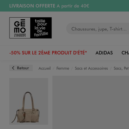
LIVRAISON OFFERTE
A partir de 40€
Aller au contenu principal
Aller à la navigation
RETRAIT ET LIVRAISON OFFERTE
en magasin
Votre recherche
RÉSERVATION GRATUITE
4h en magasin
Retours OFFERTS
pendant 30 jours
-50% SUR LE 2ÈME PRODUIT D'ÉTÉ*
ADIDAS
CH
Retour
Accueil
Femme
Sacs et Accessoires
Sacs, Pe
Image 1 sur 3