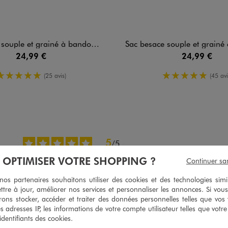
 grainé à bandoulière fantaisie amovible femme
Sac besace souple et grainé à bandoulière fantaisie
24,99 €
24,99 €
5/5 de moyenne
5/5 de moy
(25 avis)
(45 avi
5
/
5
Avis vérifié et récompensé
À OPTIMISER VOTRE SHOPPING ?
Continuer sa
Ras
s partenaires souhaitons utiliser des cookies et des technologies simi
Avis du
02/08/2026
, suite à une expérience du
20/07/2026
par
Sandrine 
ttre à jour, améliorer nos services et personnaliser les annonces. Si vous
ons stocker, accéder et traiter des données personnelles telles que vos v
Utile
(0)
Signaler
es adresses IP, les informations de votre compte utilisateur telles que votr
 identifiants des cookies.