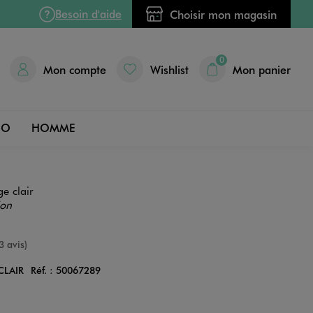
Besoin d'aide
Choisir mon magasin
0
Mon compte
Wishlist
Mon panier
DO
HOMME
e clair
ion
e
3 avis)
CLAIR
Réf. :
50067289
Couleur