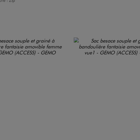
ure :
Zip