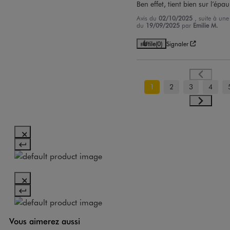
Ben effet, tient bien sur l’épau
Avis du
02/10/2025
, suite à une
du
19/09/2025
par
Emilie M.
Utile
(0)
Signaler
1
2
3
4
Vous aimerez aussi