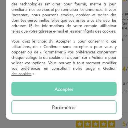
des technologies similaires pour fournir, mettre à jour,
Avis vérifié et récompensé
améliorer nos services et personnaliser les annonces. Si vous
Bon produit par rapport au prix
l'acceptez, nous pourrons stocker, accéder et traiter des
n'avais jamais acheté un sac 
données personnelles telles que vos visites à ce site web, les
anses , je ne suis pas très fan 
adresses IP, les informations de votre compte utilisateur
Basé sur
28
avis soumis à un
tendance à glisser de l'épaule
telles que votre adresse e-mail et les identifiants des cookies.
contrôle
Avis du
21/03/2026
, suite à une
Voir tous les avis sur ce site
du
07/03/2026
par
Sandrine L.
Vous avez le choix d'« Accepter » pour consentir à ces
utilisations, de « Continuer sans accepter » pour vous y
5
étoiles
20
Utile
(0)
Signaler
opposer ou de «
Paramétrer
» vos préférences concernant
4
étoiles
7
chaque catégorie de cookie en cliquant sur « Valider » pour
3
étoiles
1
valider vos options. Vous pouvez à tout moment modifier
2
étoiles
0
4
vos préférences en consultant notre page «
Gestion
/
1
étoile
0
des cookies
».
Avis vérifié et récompensé
Je ne l ai pas encore offert 
Trier les avis
Accepter
Avis du
21/12/2025
, suite à une
du
06/12/2025
par
M.T.
Utile
(0)
Signaler
Paramétrer
5
/