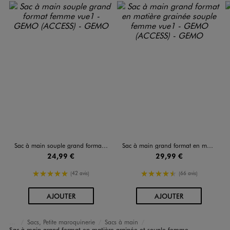
Sac à main souple grand format femme
Sac à main grand format en matière grainée souple femme
24,99 €
29,99 €
5/5 de moyenne
4.5/5 de moyenne
(42 avis)
(66 avis)
AU PANIER
AU PANIER
AJOUTER
AJOUTER
Sacs, Petite maroquinerie
Sacs à main
Accueil
Femme
Sacs et Accessoires
Sac à main grand format en matière grainée et souple femme