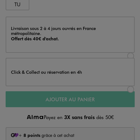
TU
Livraison
Livraison sous 2 à 4 jours ouvrés en France
métropolitaine.
Offert dès 40€ d'achat.
Sélectionner l’option de livraison
Click & Collect ou réservation en 4h
Sélectionner l’option de livraiso
AJOUTER AU PANIER
Payez en
3X sans frais
dès 50€
+
8 points
grâce à cet achat