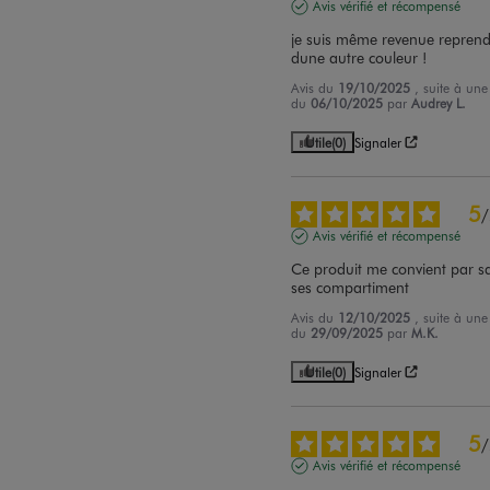
Avis vérifié et récompensé
je suis même revenue reprend
dune autre couleur !
Avis du
19/10/2025
, suite à une
du
06/10/2025
par
Audrey L.
Utile
(0)
Signaler
5
/
Avis vérifié et récompensé
Ce produit me convient par sa t
ses compartiment
Avis du
12/10/2025
, suite à une
du
29/09/2025
par
M.K.
Utile
(0)
Signaler
5
/
Avis vérifié et récompensé