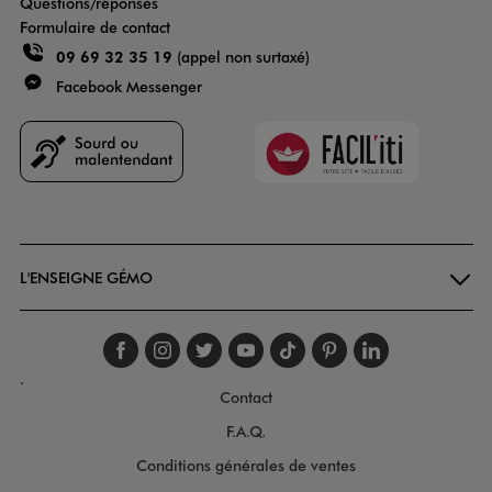
Questions/réponses
Formulaire de contact
09 69 32 35 19
(appel non surtaxé)
Facebook Messenger
Faciliti
Goodays
L'ENSEIGNE GÉMO
Suivez-nous sur faceboo
Suivez-nous sur inst
Suivez-nous sur twi
Suivez-nous sur
Suivez-nous s
Suivez-nou
Suivez-
.
Contact
F.A.Q.
Conditions générales de ventes