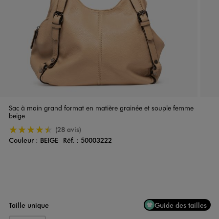
Sac à main grand format en matière grainée et souple femme
beige
4.5/5 de moyenne
(28 avis)
Couleur :
BEIGE
Réf. :
50003222
Couleur
Choisissez votre Couleur
Taille unique
Guide des tailles