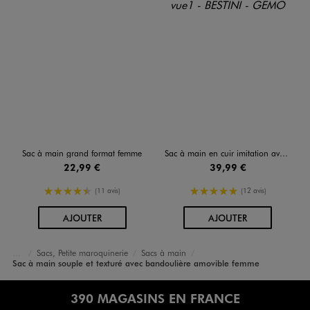
Sac à main grand format femme
Sac à main en cuir imitation avec anses et bandoulière femme - Bestini
22,99 €
39,99 €
4.5/5 de moyenne
5/5 de moyenne
(11 avis)
(12 avis)
AU PANIER
AU PANIER
AJOUTER
AJOUTER
Sacs, Petite maroquinerie
Sacs à main
Accueil
Femme
Sacs et Accessoires
Sac à main souple et texturé avec bandoulière amovible femme
390 MAGASINS EN FRANCE