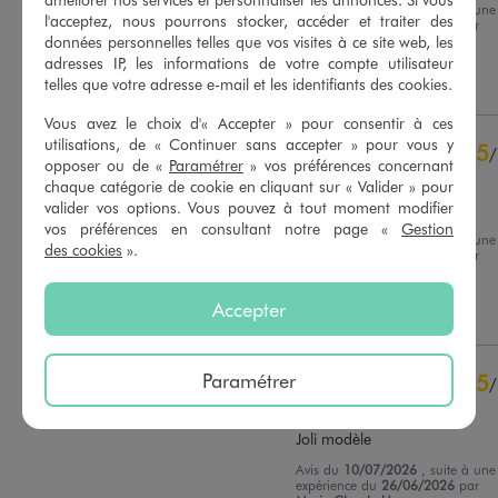
Avis du
20/07/2026
, suite à une
Basé sur
12
avis soumis à un
l'acceptez, nous pourrons stocker, accéder et traiter des
expérience du
06/07/2026
par
contrôle
données personnelles telles que vos visites à ce site web, les
SANDRine B.
Voir tous les avis sur ce site
adresses IP, les informations de votre compte utilisateur
Utile
(0)
Signaler
telles que votre adresse e-mail et les identifiants des cookies.
5
étoiles
8
4
étoiles
2
Vous avez le choix d'« Accepter » pour consentir à ces
utilisations, de « Continuer sans accepter » pour vous y
3
étoiles
1
5
/
opposer ou de «
Paramétrer
» vos préférences concernant
2
étoiles
1
Avis vérifié et récompensé
chaque catégorie de cookie en cliquant sur « Valider » pour
1
étoile
0
valider vos options. Vous pouvez à tout moment modifier
Sac très pratique et grand
vos préférences en consultant notre page «
Gestion
Trier les avis
Avis du
15/07/2026
, suite à une
des cookies
».
expérience du
02/07/2026
par
Jessica F.
Accepter
Utile
(0)
Signaler
Paramétrer
5
/
Avis vérifié et récompensé
Joli modèle
Avis du
10/07/2026
, suite à une
expérience du
26/06/2026
par