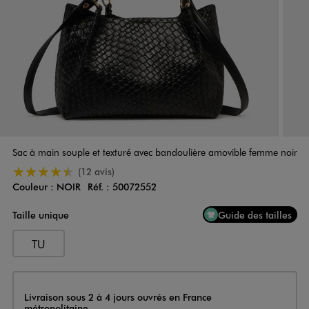
Sac à main souple et texturé avec bandoulière amovible femme noir
4.5/5 de moyenne
(12 avis)
Couleur :
NOIR
Réf. :
50072552
Couleur
Choisissez votre Couleur
Taille unique
Guide des tailles
TU
Livraison
Livraison sous 2 à 4 jours ouvrés en France
métropolitaine.