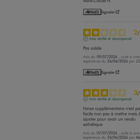
Marie-Claude H.
Utile
(0)
Signaler
2
/
Avis vérifié et récompensé
Pas solide
Avis du
09/07/2026
, suite à une
expérience du
26/06/2026
par
J.
Utile
(0)
Signaler
3
/
Avis vérifié et récompensé
l'anse supplémentaire n'est pa
facile non pas à mettre mais à
ajuster pour avoir un rendu 
esthétique
Avis du
07/07/2026
, suite à une
expérience du
24/06/2026
par
Ma