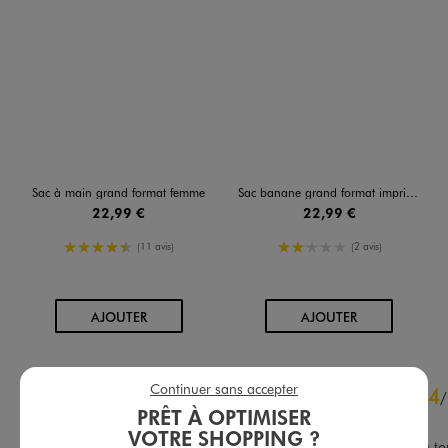
Sac à main grand format femme
Sac banane grand format imprimé zèbre femme
22,99 €
22,99 €
4.5/5 de moyenne
2/5 de moyenne
(11 avis)
(2 avis)
AU PANIER
AU PANIER
AJOUTER
AJOUTER
4.7
Continuer sans accepter
4
/
5
/
PRÊT À OPTIMISER
Avis vérifié et récompensé
VOTRE SHOPPING ?
Sac grande capacité est au top