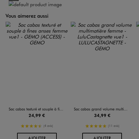
Vous aimerez aussi
Sac cabas texturé et souple à fines anses femme
Sac cabas grand volume multimatière femme - LuluCastagnette
24,99 €
34,99 €
4.5/5 de moyenne
5/5 de moyenne
(4 avis)
(11 avis)
AU PANIER
AU PANIER
AJOUTER
AJOUTER