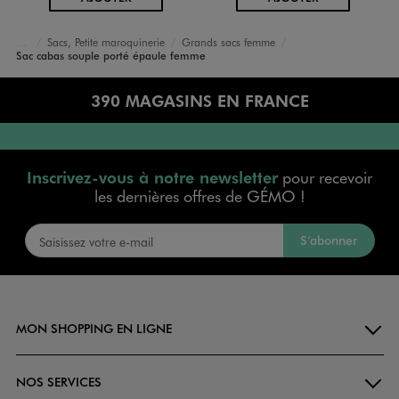
Sacs, Petite maroquinerie
Grands sacs femme
Accueil
Femme
Sacs et Accessoires
Sac cabas souple porté épaule femme
390 MAGASINS EN FRANCE
Inscrivez-vous à notre newsletter
pour recevoir
les dernières offres de GÉMO !
S’abonner
MON SHOPPING EN LIGNE
NOS SERVICES