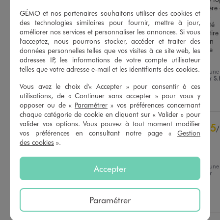
se porte bien mais la matière e
GÉMO et nos partenaires souhaitons utiliser des cookies et
un peu trop fine. Avec plus 
des technologies similaires pour fournir, mettre à jour,
Basé sur
6
avis soumis à un
d'épaisseur ce sac aurait été 
contrôle
améliorer nos services et personnaliser les annonces. Si vous
parfait! Porte clefs ne se retire 
Voir tous les avis sur ce site
l'acceptez, nous pourrons stocker, accéder et traiter des
pas, on aurait pu mettre un 
système pour l'enlever ou le 
données personnelles telles que vos visites à ce site web, les
déplacer.
adresses IP, les informations de votre compte utilisateur
5
étoiles
4
telles que votre adresse e-mail et les identifiants des cookies.
4
étoiles
2
Avis du
31/07/2026
, suite à une
expérience du
18/07/2026
par
S.
3
étoiles
0
Vous avez le choix d'« Accepter » pour consentir à ces
2
étoiles
0
utilisations, de « Continuer sans accepter » pour vous y
Utile
(0)
Signaler
1
étoile
0
opposer ou de «
Paramétrer
» vos préférences concernant
chaque catégorie de cookie en cliquant sur « Valider » pour
Trier les avis
valider vos options. Vous pouvez à tout moment modifier
5
/
vos préférences en consultant notre page «
Gestion
Avis vérifié et récompensé
des cookies
».
Impeccable
Avis du
26/07/2026
, suite à une
Accepter
expérience du
13/07/2026
par
Laurette D.
Utile
(0)
Signaler
Paramétrer