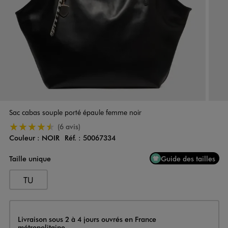
Sac cabas souple porté épaule femme noir
4.5/5 de moyenne
(6 avis)
Couleur :
NOIR
Réf. :
50067334
Couleur
Choisissez votre Couleur
Taille unique
Guide des tailles
TU
Livraison
Livraison sous 2 à 4 jours ouvrés en France
métropolitaine.