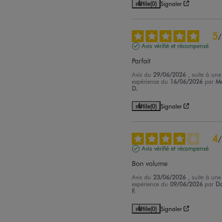
Utile
(0)
Signaler
5
/
Avis vérifié et récompensé
Parfait
Avis du
29/06/2026
, suite à une
expérience du
16/06/2026
par
Ma
D.
Utile
(0)
Signaler
4
/
Avis vérifié et récompensé
Bon volume
Avis du
23/06/2026
, suite à une
expérience du
09/06/2026
par
D
F.
Utile
(0)
Signaler