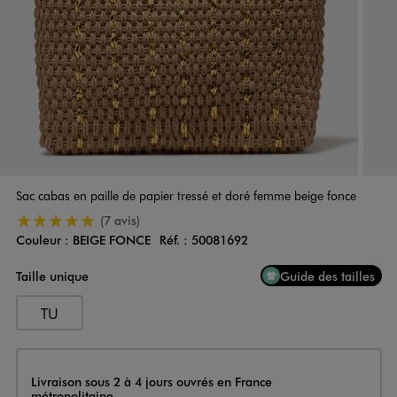
Sac cabas en paille de papier tressé et doré femme beige fonce
5/5 de moyenne
(7 avis)
Couleur :
BEIGE FONCE
Réf. :
50081692
Couleur
Choisissez votre Couleur
Taille unique
Guide des tailles
TU
Livraison
Livraison sous 2 à 4 jours ouvrés en France
métropolitaine.