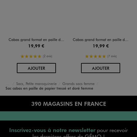
Cabas grand format en paille de papier femme
Cabas grand format en paille de papier femme
19,99 €
19,99 €
5/5 de moyenne
5/5 de moyenne
(2 avis)
(7 avis)
AU PANIER
AU PANIER
AJOUTER
AJOUTER
Sacs, Petite maroquinerie
Grands sacs femme
Accueil
Femme
Sacs et Accessoires
Sac cabas en paille de papier tressé et doré femme
390 MAGASINS EN FRANCE
Inscrivez-vous à notre newsletter
pour recevoir
les dernières offres de GÉMO !