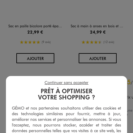
Sac en paille bicolore porté épaule femme
Sac à main à anses en bois et bandoulière en chaîne femme
22,99 €
24,99 €
5/5 de moyenne
4.5/5 de moyenne
(9 avis)
(12 avis)
AU PANIER
AU PANIER
AJOUTER
AJOUTER
4.9
5
/
5
/
Continuer sans accepter
Avis vérifié et récompensé
PRÊT À OPTIMISER
VOTRE SHOPPING ?
Très beau bonne qualité prix u
peu élevé
GÉMO et nos partenaires souhaitons utiliser des cookies et
Avis du
21/07/2026
, suite à une
Basé sur
7
avis soumis à un
des technologies similaires pour fournir, mettre à jour,
expérience du
08/07/2026
par
contrôle
Sabine L.
améliorer nos services et personnaliser les annonces. Si vous
Voir tous les avis sur ce site
l'acceptez, nous pourrons stocker, accéder et traiter des
Utile
(0)
Signaler
données personnelles telles que vos visites à ce site web, les
5
étoiles
6