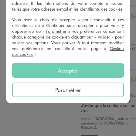
adresses IP, les informations de votre compte utilisateur
4
étoiles
1
telles que votre adresse e-mail et les identifiants des cookies.
3
étoiles
0
5
/
Vous avez le choix d'« Accepter » pour consentir à ces
2
étoiles
0
Avis vérifié et récompensé
utilisations, de « Continuer sans accepter » pour vous y
1
étoile
0
opposer ou de «
Paramétrer
» vos préférences concernant
Tres contente de mon sac 
moderne et original
chaque catégorie de cookie en cliquant sur « Valider » pour
Trier les avis
valider vos options. Vous pouvez à tout moment modifier
Avis du
17/07/2026
, suite à une
vos préférences en consultant notre page «
Gestion
expérience du
04/07/2026
par
O.
des cookies
».
Utile
(0)
Signaler
Accepter
5
/
Avis vérifié et récompensé
Paramétrer
Très joli sac pour l'été. Manqu
une pochette intérieure afin 
d'éviter que le contenu soit en 
vrac.
Avis du
13/07/2026
, suite à une
expérience du
30/06/2026
par
Pascale D.