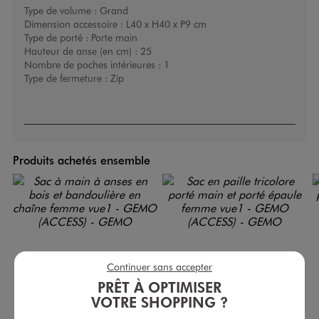
Type de volume :
Grand
Dimension accessoire :
L40 x H40 x P9 cm
Type de porté :
Porte main
Hauteur de anse (en cm) :
25
Nombre de poches intérieures :
1
Type de fermeture :
Zip
Produits achetés ensemble
Continuer sans accepter
PRÊT À OPTIMISER
VOTRE SHOPPING ?