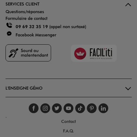
SERVICES CLIENT
Questions/réponses
Formulaire de contact
09 69 32 35 19
(appel non surtaxé)
Facebook Messenger
Faciliti
Goodays
L'ENSEIGNE GÉMO
Suivez-nous sur faceboo
Suivez-nous sur inst
Suivez-nous sur twi
Suivez-nous sur
Suivez-nous s
Suivez-nou
Suivez-
.
Contact
F.A.Q.