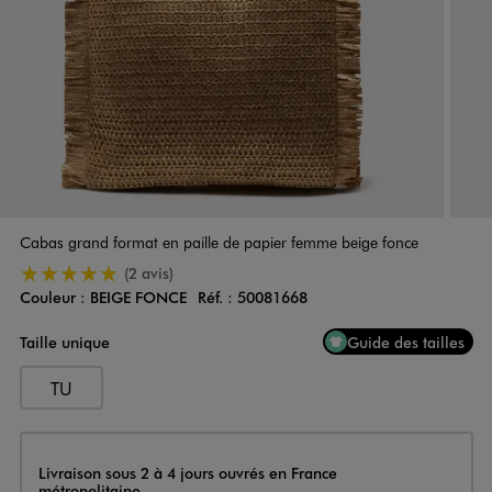
Cabas grand format en paille de papier femme beige fonce
5/5 de moyenne
(2 avis)
Couleur :
BEIGE FONCE
Réf. :
50081668
Couleur
Choisissez votre Couleur
Taille unique
Guide des tailles
TU
Livraison
Livraison sous 2 à 4 jours ouvrés en France
métropolitaine.