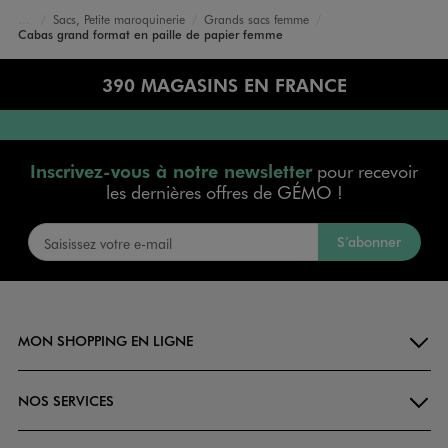
Sacs, Petite maroquinerie
Grands sacs femme
Accueil
Femme
Sacs et Accessoires
Cabas grand format en paille de papier femme
390 MAGASINS EN FRANCE
Inscrivez-vous à notre newsletter
pour recevoir
les dernières offres de GÉMO !
S’abonner
MON SHOPPING EN LIGNE
NOS SERVICES