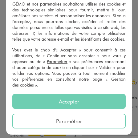
GÉMO et nos partenaires souhaitons utiliser des cookies et
des technologies similaires pour fournir, mettre à jour,
améliorer nos services et personnaliser les annonces. Si vous
l'acceptez, nous pourrons stocker, accéder et traiter des
Sac à main à anses en bois et bandoulière en chaîne femme
Sac en paille tricolore porté main et porté épaule femme
données personnelles telles que vos visites à ce site web, les
24,99 €
19,99 €
adresses IP, les informations de votre compte utilisateur
telles que votre adresse e-mail et les identifiants des cookies.
4.5/5 de moyenne
5/5 de moyenne
(12 avis)
(16 avis)
Vous avez le choix d'« Accepter » pour consentir à ces
utilisations, de « Continuer sans accepter » pour vous y
AU PANIER
AU PANIER
AJOUTER
AJOUTER
opposer ou de «
Paramétrer
» vos préférences concernant
chaque catégorie de cookie en cliquant sur « Valider » pour
valider vos options. Vous pouvez à tout moment modifier
5
vos préférences en consultant notre page «
Gestion
5
/
5
/
des cookies
».
Avis vérifié et récompensé
J'ai trouvé ce que je cherchais
Accepter
Avis du
09/07/2026
, suite à une
expérience du
26/06/2026
par
Basé sur
2
avis soumis à un
Chantal V.
contrôle
Paramétrer
Voir tous les avis sur ce site
Utile
(0)
Signaler
5
étoiles
2