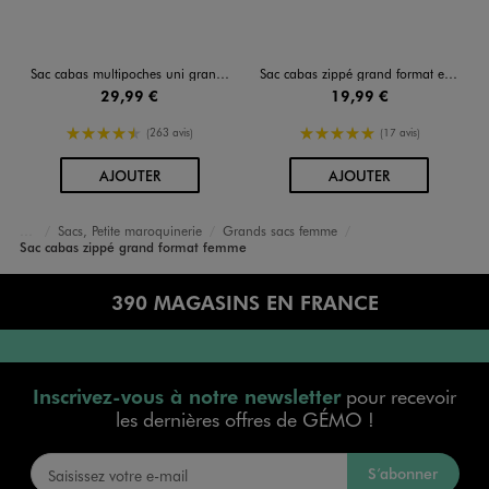
Sac cabas multipoches uni grand format femme
Sac cabas zippé grand format en toile fleurie femme
29,99 €
19,99 €
4.5/5 de moyenne
5/5 de moyenne
(263 avis)
(17 avis)
AU PANIER
AU PANIER
AJOUTER
AJOUTER
Sacs, Petite maroquinerie
Grands sacs femme
Accueil
Femme
Sacs et Accessoires
Sac cabas zippé grand format femme
390 MAGASINS EN FRANCE
Inscrivez-vous à notre newsletter
pour recevoir
les dernières offres de GÉMO !
S’abonner