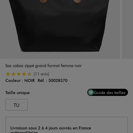
Sac cabas zippé grand format femme noir
4.5/5 de moyenne
(11 avis)
Couleur :
NOIR
Réf. :
50028370
Couleur
Choisissez votre Couleur
Taille unique
Guide des tailles
TU
Livraison
Livraison sous 2 à 4 jours ouvrés en France
métropolitaine.