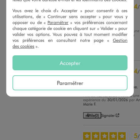
4
/
4
étoiles
3
Vous avez le choix d'« Accepter » pour consentir à ces
Avis vérifié et récompensé
3
étoiles
0
utilisations, de « Continuer sans accepter » pour vous y
2
étoiles
0
faudrait faire plus grand
opposer ou de «
Paramétrer
» vos préférences concernant
1
étoile
0
chaque catégorie de cookie en cliquant sur « Valider » pour
Avis du
20/02/2026
, suite à une
valider vos options. Vous pouvez à tout moment modifier
expérience du
05/01/2026
par
Trier les avis
Isabelle C.
vos préférences en consultant notre page «
Gestion
des cookies
».
Utile
(0)
Signaler
Accepter
4
/
Avis vérifié et récompensé
Paramétrer
sac-assez-grand-et-pratique.
Avis du
12/02/2026
, suite à une
expérience du
30/01/2026
par
A
Marie F.
Utile
(0)
Signaler
5
/