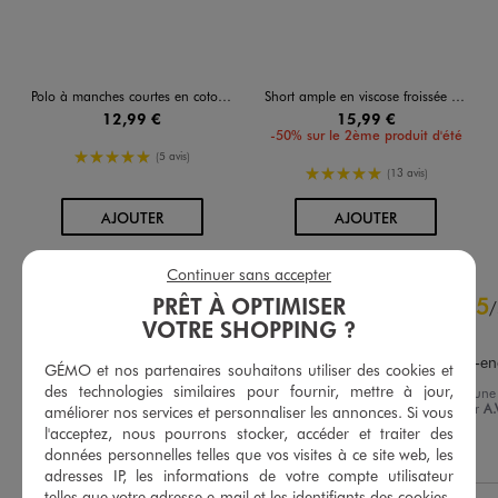
Polo à manches courtes en coton piqué femme
Short ample en viscose froissée femme
12,99 €
15,99 €
-50% sur le 2ème produit d'été
5/5 de moyenne
(5 avis)
5/5 de moyenne
(13 avis)
AU PANIER
AU PANIER
AJOUTER
AJOUTER
Continuer sans accepter
4.7
PRÊT À OPTIMISER
5
/
5
/
VOTRE SHOPPING ?
Avis vérifié et récompensé
Parfait pour partir en week-e
GÉMO et nos partenaires souhaitons utiliser des cookies et
des technologies similaires pour fournir, mettre à jour,
Avis du
25/05/2026
, suite à une
expérience du
11/05/2026
par
A.
améliorer nos services et personnaliser les annonces. Si vous
Basé sur
11
avis soumis à un
l'acceptez, nous pourrons stocker, accéder et traiter des
contrôle
Utile
(0)
Signaler
données personnelles telles que vos visites à ce site web, les
Voir tous les avis sur ce site
adresses IP, les informations de votre compte utilisateur
telles que votre adresse e-mail et les identifiants des cookies.
5
étoiles
8