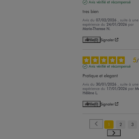
Avis vérifié et récompensé
tres bien
Avis du
07/02/2026
, suite à une
expérience du
24/01/2026
par
Marie-Therese N.
Utile
(0)
Signaler
5
/
Avis vérifié et récompensé
Pratique et elegant
Avis du
30/01/2026
, suite à une
expérience du
17/01/2026
par
Ma
Hélène L.
Utile
(0)
Signaler
1
2
3