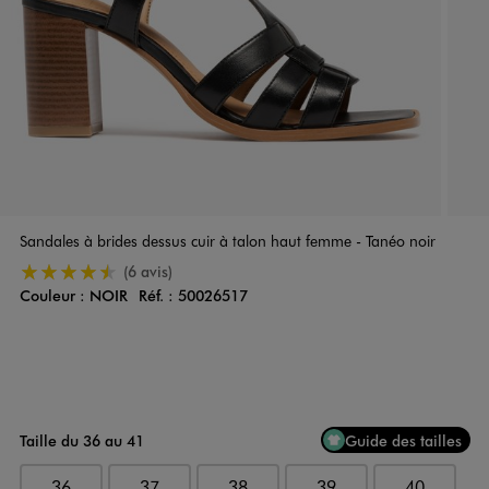
Sandales à brides dessus cuir à talon haut femme - Tanéo noir
4.5/5 de moyenne
(6 avis)
Couleur :
NOIR
Réf. :
50026517
Couleur
Choisissez votre Couleur
Taille du 36 au 41
Guide des tailles
36
37
38
39
40