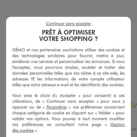
Continuer sans accepter
PRÊT À OPTIMISER
VOTRE SHOPPING ?
Chemise en satin femme
Blouse à motif avec fronces et volants femme
GÉMO et nos partenaires souhaitons utiliser des cookies et
25,99 €
19,99 €
des technologies similaires pour fournir, mettre à jour,
améliorer nos services et personnaliser les annonces. Si vous
5/5 de moyenne
5/5 de moyenne
(25 avis)
(48 avis)
l'acceptez, nous pourrons stocker, accéder et traiter des
données personnelles telles que vos visites à ce site web, les
adresses IP, les informations de votre compte utilisateur
AU PANIER
AU PANIER
AJOUTER
AJOUTER
telles que votre adresse e-mail et les identifiants des cookies.
Vous avez le choix d'« Accepter » pour consentir à ces
4.5
utilisations, de « Continuer sans accepter » pour vous y
5
/
5
/
opposer ou de «
Paramétrer
» vos préférences concernant
Avis vérifié et récompensé
chaque catégorie de cookie en cliquant sur « Valider » pour
valider vos options. Vous pouvez à tout moment modifier
parfaite
vos préférences en consultant notre page «
Gestion
Avis du
28/07/2026
, suite à une
des cookies
».
expérience du
10/07/2026
par
Basé sur
6
avis soumis à un