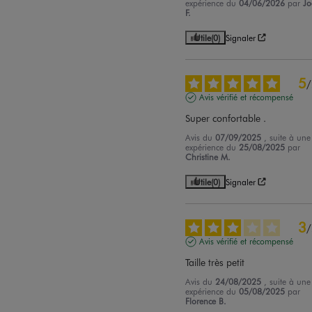
expérience du
04/06/2026
par
Jo
F.
Utile
(0)
Signaler
5
/
Avis vérifié et récompensé
Super confortable .
Avis du
07/09/2025
, suite à une
expérience du
25/08/2025
par
Christine M.
Utile
(0)
Signaler
3
/
Avis vérifié et récompensé
Taille très petit
Avis du
24/08/2025
, suite à une
expérience du
05/08/2025
par
Florence B.