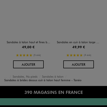
Sandales à talon haut et fines brides femme - Tanéo
Sandales en cuir à talon large et patin épais femme - Tanéo
49,00 €
49,99 €
5/5 de moyenne
5/5 de moyenne
(5 avis)
(4 avis)
AU PANIER
AU PANIER
AJOUTER
AJOUTER
Sandales, Nu-pieds
Sandales à talon
Accueil
Femme
Chaussures
Sandales à brides dessus cuir à talon haut femme - Tanéo
390 MAGASINS EN FRANCE