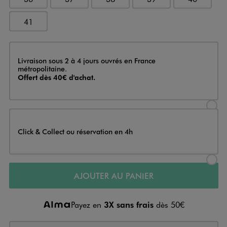
41
Livraison
Livraison sous 2 à 4 jours ouvrés en France
métropolitaine.
Offert dès 40€ d'achat.
Sélectionner l’option de livraison
Click & Collect ou réservation en 4h
Sélectionner l’option de livraiso
AJOUTER AU PANIER
Payez en
3X sans frais
dès 50€