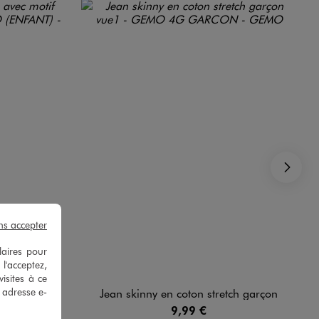
Su
ns accepter
laires pour
 l'acceptez,
isites à ce
e adresse e-
itrine garçon
Jean skinny en coton stretch garçon
9,99 €