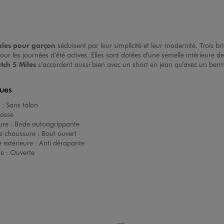
les pour garçon
séduisent par leur simplicité et leur modernité. Trois br
 pour les journées d’été actives. Elles sont dotées d'une semelle intérieure
atch
5 Miles
s’accordent aussi bien avec un short en jean qu’avec un berm
ques
 :
Sans talon
asse
ure :
Bride autoagrippante
e chaussure :
Bout ouvert
 extérieure :
Anti dérapante
re :
Ouverte