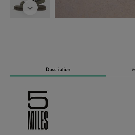
Suivant
Image 4 sur 7
Description
M
Image 5 sur 7
Image 6 sur 7