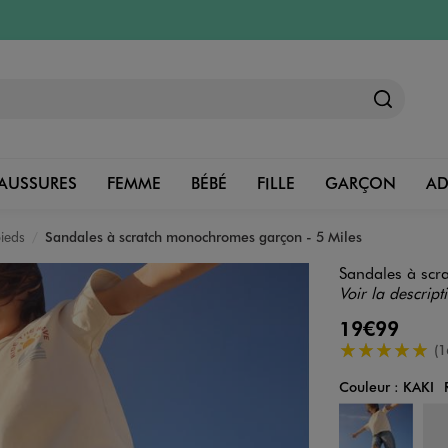
AUSSURES
FEMME
BÉBÉ
FILLE
GARÇON
A
ieds
Sandales à scratch monochromes garçon - 5 Miles
Sandales à scr
Voir la descript
19€99
5/5 de moyenn
(1
Couleur :
KAKI
Couleur
Choisissez votre 