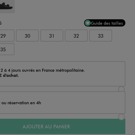
5
Guide des tailles
29
30
31
32
33
35
 2 à 4 jours ouvrés en France métropolitaine.
€ d'achat.
Sélectionner l’option de livraison Achat et li
t ou réservation en 4h
Sélectionner l’option de livraison Achat et r
AJOUTER AU PANIER