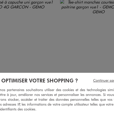
À OPTIMISER VOTRE SHOPPING ?
Continuer sa
s partenaires souhaitons utiliser des cookies et des technologies simi
ttre à jour, améliorer nos services et personnaliser les annonces. Si vous
ons stocker, accéder et traiter des données personnelles telles que vos v
es adresses IP, les informations de votre compte utilisateur telles que votr
ippé à capuche uni garçon
Tee-shirt manches courtes avec motif po
 identifiants des cookies.
9,99 €
7,99 €