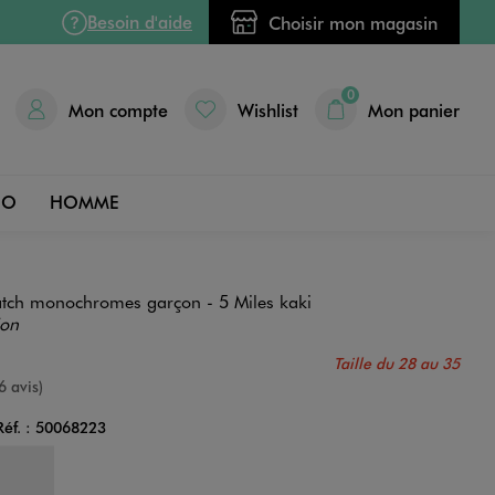
Besoin d'aide
Choisir mon magasin
0
Mon compte
Wishlist
Mon panier
DO
HOMME
atch monochromes garçon - 5 Miles kaki
ion
Taille du 28 au 35
e
6 avis)
Réf. :
50068223
Couleur