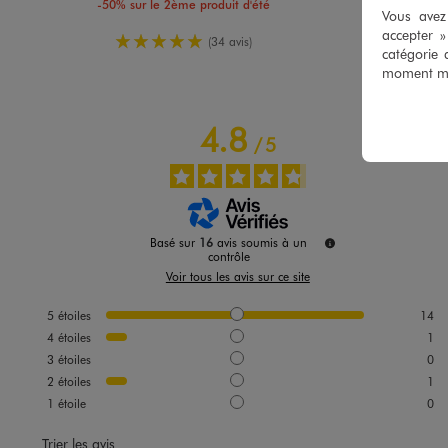
-50% sur le 2ème produit d'été
Vous avez 
accepter 
5/5 de moyenne
(34 avis)
catégorie 
moment mod
4.8
/
5
Basé sur
16
avis soumis à un
contrôle
Voir tous les avis sur ce site
5
étoiles
14
4
étoiles
1
3
étoiles
0
2
étoiles
1
1
étoile
0
Trier les avis