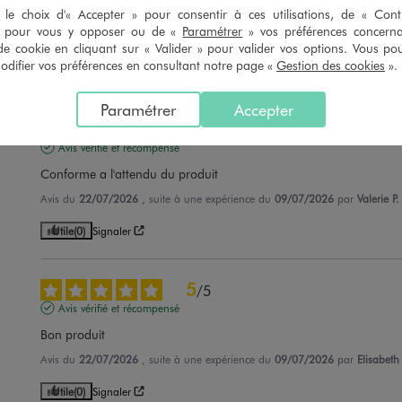
-50% sur le 2ème produit 
le choix d'« Accepter » pour consentir à ces utilisations, de « Con
5/5 de moyenne
(42 avis)
» pour vous y opposer ou de «
Paramétrer
» vos préférences concern
5/5 de mo
(7 avis
de cookie en cliquant sur « Valider » pour valider vos options. Vous po
ifier vos préférences en consultant notre page «
Gestion des cookies
».
Paramétrer
Accepter
5
/
5
Avis vérifié et récompensé
Conforme a l'attendu du produit
Avis du
22/07/2026
, suite à une expérience du
09/07/2026
par
Valerie P.
Utile
(0)
Signaler
5
/
5
Avis vérifié et récompensé
Bon produit
Avis du
22/07/2026
, suite à une expérience du
09/07/2026
par
Elisabeth
Utile
(0)
Signaler