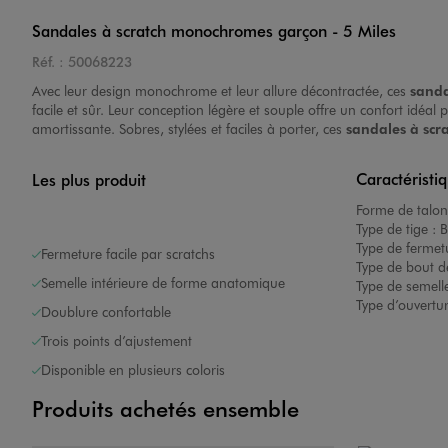
Sandales à scratch monochromes garçon - 5 Miles
Réf. :
50068223
Avec leur design monochrome et leur allure décontractée, ces
s
anda
facile et sûr. Leur conception légère et souple offre un confort idéal
amortissante. Sobres, stylées et faciles à porter, ces
sandales à scr
Image 7 sur 7
Caractéristi
Les plus produit
Forme de talon
Type de tige :
B
Type de fermet
Fermeture facile par scratchs
Type de bout d
Semelle intérieure de forme anatomique
Type de semelle
Type d’ouvertu
Doublure confortable
Image 1 sur 7
Trois points d’ajustement
Disponible en plusieurs coloris
Produits achetés ensemble