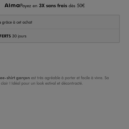
Payez en
3X sans frais
dès 50€
s
grâce à cet achat
FERTS
30 jours
tee-shirt garçon
est très agréable à porter et facile à vivre. Sa
air ! Idéal pour un look estival et décontracté.