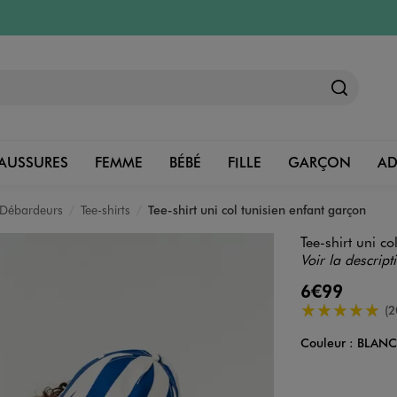
AUSSURES
FEMME
BÉBÉ
FILLE
GARÇON
A
, Débardeurs
Tee-shirts
Tee-shirt uni col tunisien enfant garçon
Tee-shirt uni c
Voir la descript
6€99
5/5 de moyenn
(2
Couleur :
BLAN
Couleur
Choisissez votre 