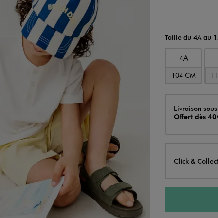
Taille du 4A au 
4A
104 CM
1
Livraison
Livraison sous
Offert dès 40
Click & Collec