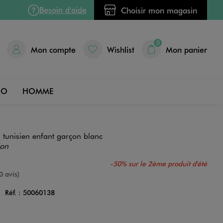
Besoin d'aide
Choisir mon magasin
0
Mon compte
Wishlist
Mon panier
DO
HOMME
ol tunisien enfant garçon blanc
ion
-50% sur le 2ème produit d'été
e
0 avis)
C
Réf. :
50060138
Couleur