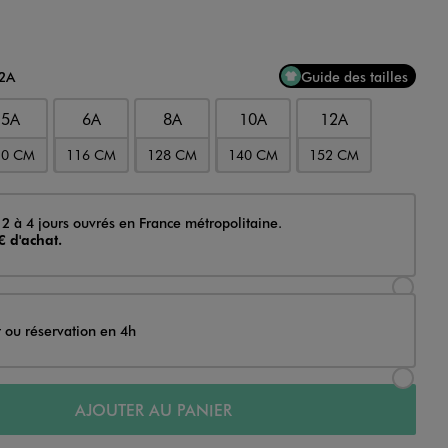
12A
Guide des tailles
5A
6A
8A
10A
12A
10 CM
116 CM
128 CM
140 CM
152 CM
 2 à 4 jours ouvrés en France métropolitaine.
€ d'achat.
Sélectionner l’option de livraison Achat et li
t ou réservation en 4h
Sélectionner l’option de livraison Achat et r
AJOUTER AU PANIER