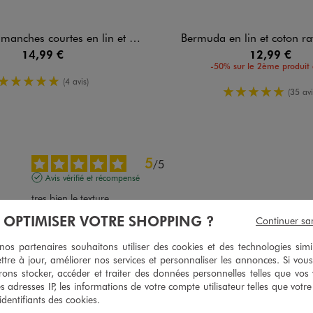
hes courtes en lin et coton garçon
Bermuda en lin et coton r
14,99 €
12,99 €
-50% sur le 2ème produit 
5/5 de moyenne
(4 avis)
5/5 de moy
(35 avi
5
/
5
Avis vérifié et récompensé
tres bien le texture
À OPTIMISER VOTRE SHOPPING ?
Avis du
05/08/2026
, suite à une expérience du
23/07/2026
par
Nuruddel
Continuer sa
Utile
(0)
Signaler
s partenaires souhaitons utiliser des cookies et des technologies simi
ttre à jour, améliorer nos services et personnaliser les annonces. Si vous
ons stocker, accéder et traiter des données personnelles telles que vos v
5
es adresses IP, les informations de votre compte utilisateur telles que votr
/
5
 identifiants des cookies.
Avis vérifié et récompensé