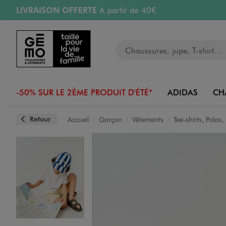
LIVRAISON OFFERTE
A partir de 40€
Aller au contenu principal
Aller à la navigation
RETRAIT ET LIVRAISON OFFERTE
en magasin
Votre recherche
RÉSERVATION GRATUITE
4h en magasin
Retours OFFERTS
pendant 30 jours
-50% SUR LE 2ÈME PRODUIT D'ÉTÉ*
ADIDAS
CH
Retour
Accueil
Garçon
Vêtements
Tee-shirts, Polos
Image 1 sur 5