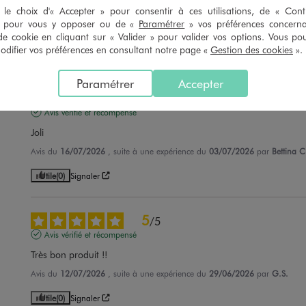
Tres confortable
le choix d'« Accepter » pour consentir à ces utilisations, de « Con
» pour vous y opposer ou de «
Paramétrer
» vos préférences concern
Avis du
19/07/2026
, suite à une expérience du
06/07/2026
par
Adeline J
de cookie en cliquant sur « Valider » pour valider vos options. Vous po
ifier vos préférences en consultant notre page «
Gestion des cookies
».
Utile
(0)
Signaler
Paramétrer
Accepter
3
/
5
Avis vérifié et récompensé
Joli
Avis du
16/07/2026
, suite à une expérience du
03/07/2026
par
Bettina C
Utile
(0)
Signaler
5
/
5
Avis vérifié et récompensé
Très bon produit !!
Avis du
12/07/2026
, suite à une expérience du
29/06/2026
par
G.S.
Utile
(0)
Signaler