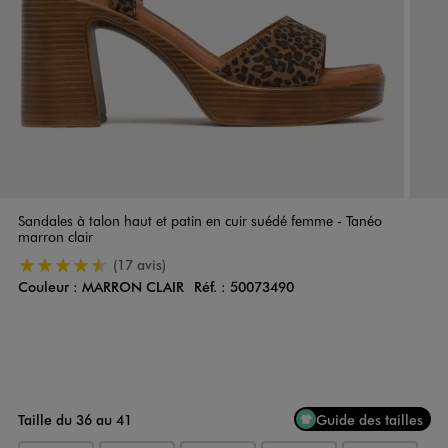
Sandales à talon haut et patin en cuir suédé femme - Tanéo
marron clair
4.5/5 de moyenne
(17 avis)
Couleur :
MARRON CLAIR
Réf. :
50073490
Couleur
Choisissez votre Couleur
Taille du 36 au 41
Guide des tailles