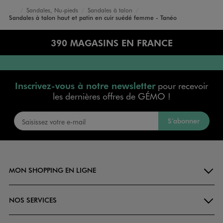
Sandales, Nu-pieds
Sandales à talon
Accueil
Femme
Chaussures
Sandales à talon haut et patin en cuir suédé femme - Tanéo
390 MAGASINS EN FRANCE
Inscrivez-vous à notre newsletter
pour recevoir
les dernières offres de GÉMO !
S’abonner
MON SHOPPING EN LIGNE
NOS SERVICES