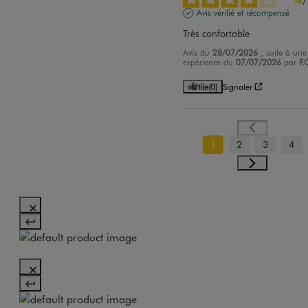
Avis vérifié et récompensé
Très confortable
Avis du
28/07/2026
, suite à une
expérience du
07/07/2026
par
F.
Utile
(0)
Signaler
1
2
3
4