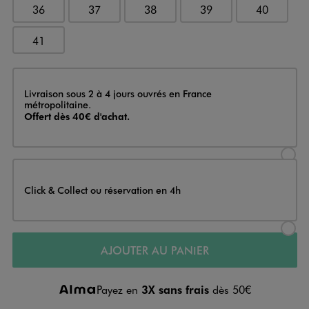
36
37
38
39
40
41
Livraison
Livraison sous 2 à 4 jours ouvrés en France
métropolitaine.
Offert dès 40€ d'achat.
Sélectionner l’option de livraison
Click & Collect ou réservation en 4h
Sélectionner l’option de livraiso
AJOUTER AU PANIER
Payez en
3X sans frais
dès 50€