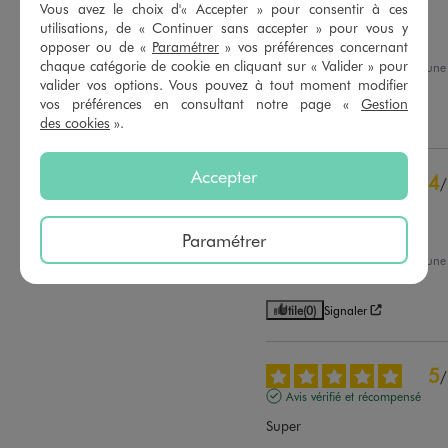
Vous avez le choix d'« Accepter » pour consentir à ces
Avis vérifié et récompensé
3
étoiles
4
utilisations, de « Continuer sans accepter » pour vous y
2
étoiles
2
Tres bon produit
opposer ou de «
Paramétrer
» vos préférences concernant
1
étoile
0
chaque catégorie de cookie en cliquant sur « Valider » pour
Avis du
22/01/2026
, suite à un
09/01/2026
par
NICOLE G.
valider vos options. Vous pouvez à tout moment modifier
Trier les avis
vos préférences en consultant notre page «
Gestion
Utile
(0)
Signaler
des cookies
».
Accepter
4
/
Avis vérifié et récompensé
Bien
Paramétrer
Avis du
18/01/2026
, suite à un
02/01/2026
par
A.B.
Utile
(0)
Signaler
5
/
Avis vérifié et récompensé
Super