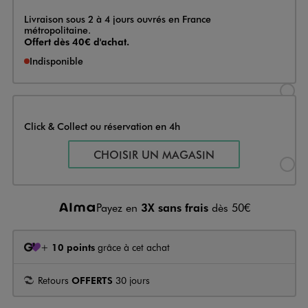
Livraison
Livraison sous 2 à 4 jours ouvrés en France
métropolitaine.
Offert dès 40€ d'achat.
Indisponible
Sélectionner l’option de livraison
Click & Collect ou réservation en 4h
Sélectionner l’option de livraiso
CHOISIR UN MAGASIN
Payez en
3X sans frais
dès 50€
+
10 points
grâce à cet achat
Retours
OFFERTS
30 jours