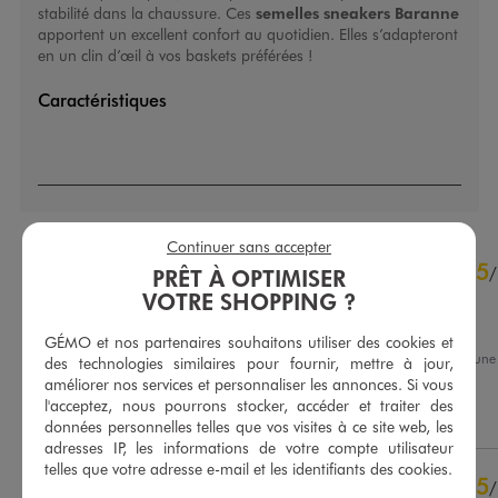
stabilité dans la chaussure. Ces
semelles sneakers Baranne
apportent un excellent confort au quotidien. Elles s’adapteront
en un clin d’œil à vos baskets préférées !
Caractéristiques
Continuer sans accepter
4.6
5
/
5
/
PRÊT À OPTIMISER
Avis vérifié et récompensé
VOTRE SHOPPING ?
Ras
GÉMO et nos partenaires souhaitons utiliser des cookies et
Avis du
25/01/2026
, suite à un
des technologies similaires pour fournir, mettre à jour,
12/01/2026
par
Nicole L.
Basé sur
74
avis soumis à un
améliorer nos services et personnaliser les annonces. Si vous
contrôle
l'acceptez, nous pourrons stocker, accéder et traiter des
Utile
(0)
Signaler
Voir tous les avis sur ce site
données personnelles telles que vos visites à ce site web, les
adresses IP, les informations de votre compte utilisateur
5
étoiles
53
telles que votre adresse e-mail et les identifiants des cookies.
5
/
4
étoiles
15