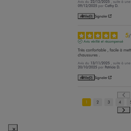
Avis du
22/12/2025
, suite à un
09/12/2025
par
Cathy D.
Utile
(0)
Signaler
5
/
Avis vérifié et récompensé
Très confortable , facile à mett
chaussures .
Avis du
13/11/2025
, suite à un
20/10/2025
par
Patricia D.
Utile
(0)
Signaler
1
2
3
4