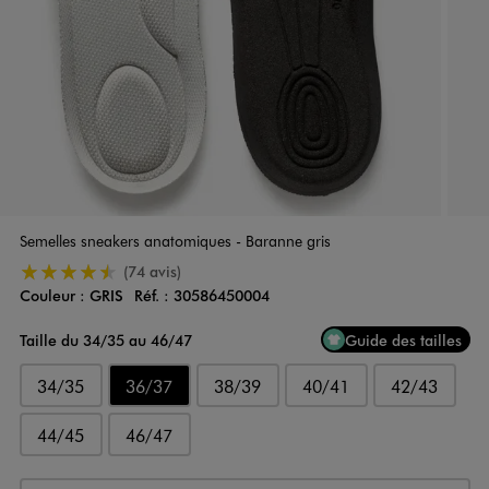
Semelles sneakers anatomiques - Baranne gris
4.5/5 de moyenne
(74 avis)
Couleur :
GRIS
Réf. :
30586450004
Couleur
Choisissez votre Couleur
Taille du 34/35 au 46/47
Guide des tailles
34/35
36/37
38/39
40/41
42/43
44/45
46/47