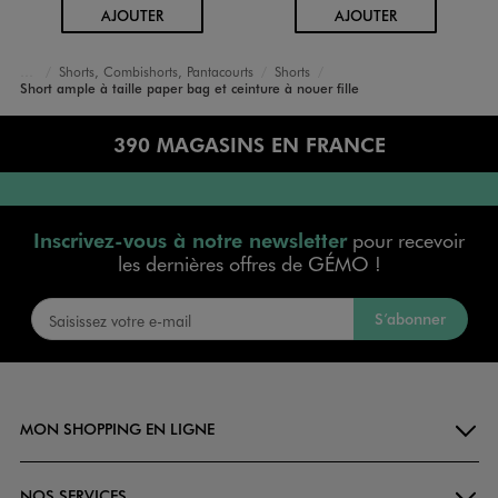
AU PANIER
AU PANIER
AJOUTER
AJOUTER
Shorts, Combishorts, Pantacourts
Shorts
Accueil
Fille
Vêtements
Short ample à taille paper bag et ceinture à nouer fille
390 MAGASINS EN FRANCE
Inscrivez-vous à notre newsletter
pour recevoir
les dernières offres de GÉMO !
S’abonner
MON SHOPPING EN LIGNE
NOS SERVICES