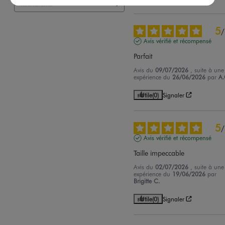
5
/
Avis vérifié et récompensé
Parfait
Avis du
09/07/2026
, suite à une
expérience du
26/06/2026
par
A.
Utile
(0)
Signaler
5
/
Avis vérifié et récompensé
Taille impeccable
Avis du
02/07/2026
, suite à une
expérience du
19/06/2026
par
Brigitte C.
Utile
(0)
Signaler