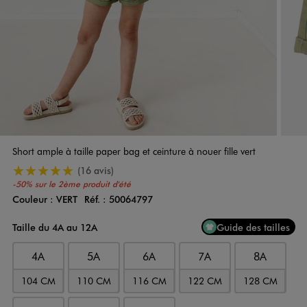
Short ample à taille paper bag et ceinture à nouer fille vert
5/5 de moyenne
(16 avis)
-50% sur le 2ème produit d'été
Couleur :
VERT
Réf. :
50064797
Couleur
Choisissez votre Couleur
Taille du 4A au 12A
Guide des tailles
4A
5A
6A
7A
8A
104 CM
110 CM
116 CM
122 CM
128 CM