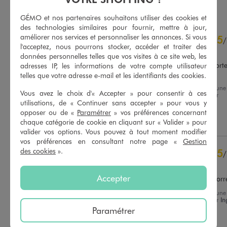
GÉMO et nos partenaires souhaitons utiliser des cookies et
des technologies similaires pour fournir, mettre à jour,
5
améliorer nos services et personnaliser les annonces. Si vous
5
/
5
/
l'acceptez, nous pourrons stocker, accéder et traiter des
Avis vérifié et récompensé
données personnelles telles que vos visites à ce site web, les
Confortable, agréable à porte
adresses IP, les informations de votre compte utilisateur
et bon rapport qualité prix
telles que votre adresse e-mail et les identifiants des cookies.
Avis du
04/08/2026
, suite à une
Basé sur
16
avis soumis à un
Vous avez le choix d'« Accepter » pour consentir à ces
expérience du
22/07/2026
par
contrôle
Deborah B.
utilisations, de « Continuer sans accepter » pour vous y
Voir tous les avis sur ce site
opposer ou de «
Paramétrer
» vos préférences concernant
Utile
(0)
Signaler
chaque catégorie de cookie en cliquant sur « Valider » pour
5
étoiles
16
valider vos options. Vous pouvez à tout moment modifier
4
étoiles
0
vos préférences en consultant notre page «
Gestion
3
étoiles
0
des cookies
».
5
/
2
étoiles
0
Avis vérifié et récompensé
1
étoile
0
Accepter
Pratique et habillé, a prix corr
Trier les avis
Avis du
28/07/2026
, suite à une
expérience du
15/07/2026
par
In
F.
Paramétrer
Utile
(0)
Signaler