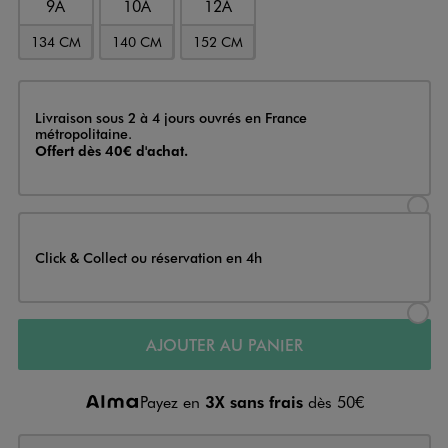
9A
10A
12A
134 CM
140 CM
152 CM
Livraison
Livraison sous 2 à 4 jours ouvrés en France
métropolitaine.
Offert dès 40€ d'achat.
Sélectionner l’option de livraison
Click & Collect ou réservation en 4h
Sélectionner l’option de livraiso
AJOUTER AU PANIER
Payez en
3X sans frais
dès 50€