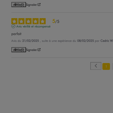
Utile
(0)
Signaler
5
/
5
Avis vérifié et récompensé
parfait
Avis du
21/02/2025
, suite à une expérience du
08/02/2025
par
Cedric W
Utile
(0)
Signaler
1