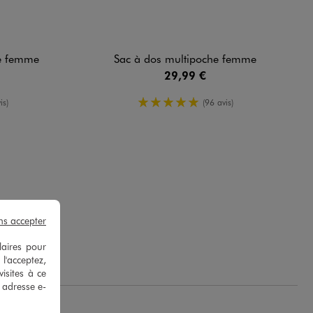
re femme
Sac à dos multipoche femme
29,99 €
yenne
5/5 de moyenne
is)
(96 avis)
ns accepter
laires pour
 l'acceptez,
isites à ce
e adresse e-