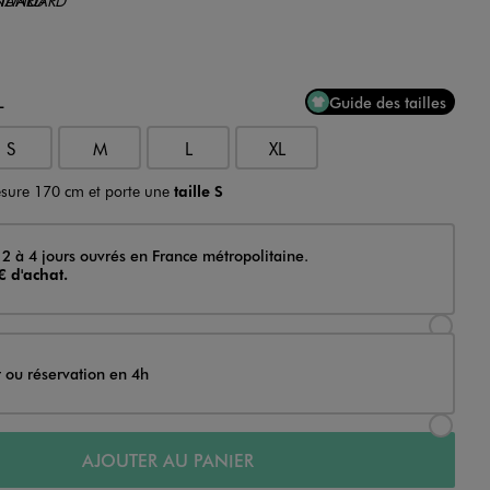
L
Guide des tailles
S
M
L
XL
sure 170 cm et porte une
taille S
 2 à 4 jours ouvrés en France métropolitaine.
€ d'achat.
Sélectionner l’option de livraison Achat et li
t ou réservation en 4h
Sélectionner l’option de livraison Achat et r
AJOUTER AU PANIER