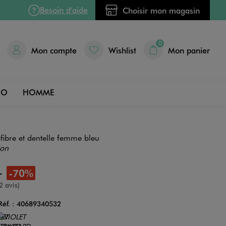
Besoin d'aide
Choisir mon magasin
0
Mon compte
Wishlist
Mon panier
DO
HOMME
fibre et dentelle femme bleu
ion
9
-70%
e
2 avis)
Réf. :
40689340532
Couleur