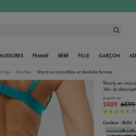
AUSSURES
FEMME
BÉBÉ
FILLE
GARÇON
A
trings
Shorties
Shorty en microfibre et dentelle femme
Shorty en micro
Voir la descript
À partir de
2€09
6€9
5/5 de moyenn
(1
Couleur :
BLEU
Couleur
Choisissez votre 