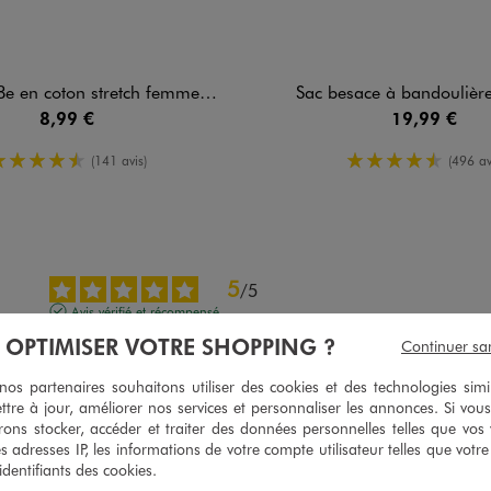
oton stretch femme grande taille Plus +
Sac besace à bandouliè
8,99 €
19,99 €
4.5/5 de moyenne
4.5/5 de mo
(141 avis)
(496 av
5
/
5
Avis vérifié et récompensé
À OPTIMISER VOTRE SHOPPING ?
oui
Continuer sa
Avis du
17/07/2025
, suite à une expérience du
04/07/2025
par
Patricia P.
s partenaires souhaitons utiliser des cookies et des technologies simi
ttre à jour, améliorer nos services et personnaliser les annonces. Si vous
Utile
(0)
Signaler
ons stocker, accéder et traiter des données personnelles telles que vos v
es adresses IP, les informations de votre compte utilisateur telles que votr
 identifiants des cookies.
5
/
5