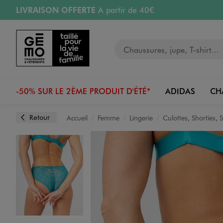
LIVRAISON OFFERTE
A partir de 40€
Aller au contenu principal
Aller à la navigation
RETRAIT ET LIVRAISON OFFERTE
en magasin
Votre recherche
RÉSERVATION GRATUITE
4h en magasin
Retours OFFERTS
pendant 30 jours
-50% SUR LE 2ÈME PRODUIT D'ÉTÉ*
ADIDAS
CH
Retour
Accueil
Femme
Lingerie
Culottes, Shorties, S
Image 1 sur 4