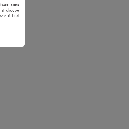
tinuer sans
ant chaque
uvez à tout
.