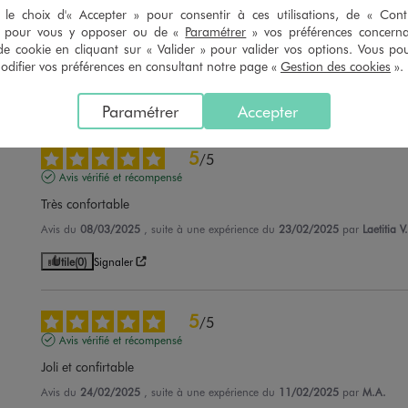
le choix d'« Accepter » pour consentir à ces utilisations, de « Con
Avis vérifié et récompensé
» pour vous y opposer ou de «
Paramétrer
» vos préférences concern
Très agréable à porter. Culotte montante
de cookie en cliquant sur « Valider » pour valider vos options. Vous po
ifier vos préférences en consultant notre page «
Gestion des cookies
».
Avis du
10/07/2025
, suite à une expérience du
27/06/2025
par
Vanessa V
Utile
(0)
Signaler
Paramétrer
Accepter
5
/
5
Avis vérifié et récompensé
Très confortable
Avis du
08/03/2025
, suite à une expérience du
23/02/2025
par
Laetitia V.
Utile
(0)
Signaler
5
/
5
Avis vérifié et récompensé
Joli et confirtable
Avis du
24/02/2025
, suite à une expérience du
11/02/2025
par
M.A.