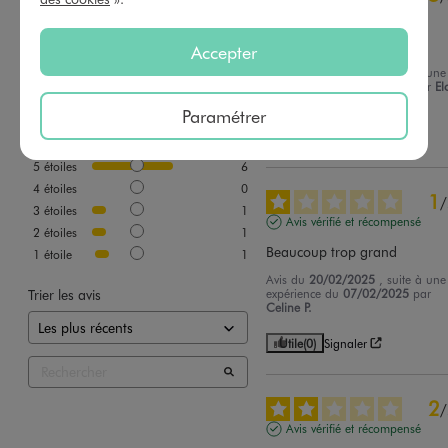
Avis vérifié et récompensé
Super
Accepter
Avis du
18/09/2025
, suite à une
expérience du
05/09/2025
par
El
Basé sur
9
avis soumis à un
T.
contrôle
Paramétrer
Voir tous les avis sur ce site
Utile
(0)
Signaler
5
étoiles
6
4
étoiles
0
1
/
3
étoiles
1
Avis vérifié et récompensé
2
étoiles
1
Beaucoup trop grand
1
étoile
1
Avis du
20/02/2025
, suite à une
Trier les avis
expérience du
07/02/2025
par
Celine P.
Utile
(0)
Signaler
2
/
Avis vérifié et récompensé