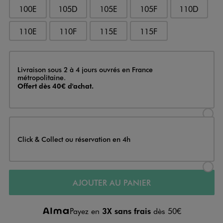
100E
105D
105E
105F
110D
110E
110F
115E
115F
Livraison
Livraison sous 2 à 4 jours ouvrés en France
métropolitaine.
Offert dès 40€ d'achat.
Sélectionner l’option de livraison
Click & Collect ou réservation en 4h
Sélectionner l’option de livraiso
AJOUTER AU PANIER
Payez en
3X sans frais
dès 50€