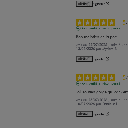
Utile
(0)
Signaler
5
/
Avis vérifié et récompensé
Bon maintien de la poit
Avis du
26/07/2026
, suite à un
13/07/2026
par
Myriam B.
Utile
(0)
Signaler
5
/
Avis vérifié et récompensé
Joli soutien gorge qui convie
Avis du
23/07/2026
, suite à un
10/07/2026
par
Danielle L.
Utile
(0)
Signaler