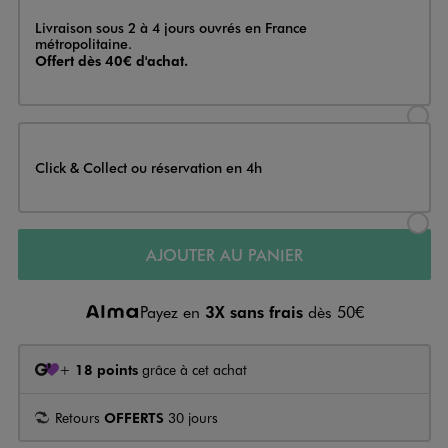
Livraison
Livraison sous 2 à 4 jours ouvrés en France
métropolitaine.
Offert dès 40€ d'achat.
Sélectionner l’option de livraison
Click & Collect ou réservation en 4h
Sélectionner l’option de livraiso
AJOUTER AU PANIER
Payez en
3X sans frais
dès 50€
+
18 points
grâce à cet achat
Retours
OFFERTS
30 jours