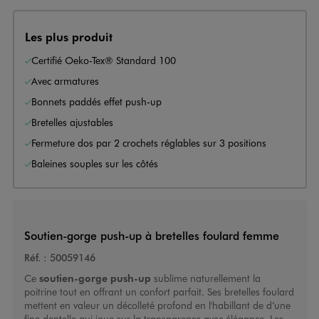
Les plus produit
Certifié Oeko-Tex® Standard 100
Avec armatures
Bonnets paddés effet push-up
Bretelles ajustables
Fermeture dos par 2 crochets réglables sur 3 positions
Baleines souples sur les côtés
Soutien-gorge push-up à bretelles foulard femme
Réf. :
50059146
Ce
soutien-gorge push-up
sublime naturellement la
poitrine tout en offrant un confort parfait. Ses bretelles foulard
mettent en valeur un décolleté profond en l'habillant de d’une
fine dentelle qui joue sur la transparence avec élégance. Les