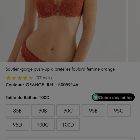
Soutien-gorge push-up à bretelles foulard femme orange
4.5/5 de moyenne
(37 avis)
Couleur :
ORANGE
Réf. :
50059146
Couleur
Choisissez votre Couleur
Taille du 85B au 100D
Guide des tailles
85B
90B
90C
95B
95C
95D
100C
100D