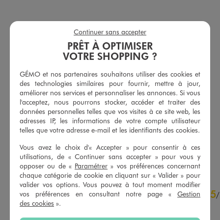
Continuer sans accepter
PRÊT À OPTIMISER
VOTRE SHOPPING ?
GÉMO et nos partenaires souhaitons utiliser des cookies et
des technologies similaires pour fournir, mettre à jour,
améliorer nos services et personnaliser les annonces. Si vous
Culotte en dentelle femme
Shorty en dentelle et microfibre femme
l'acceptez, nous pourrons stocker, accéder et traiter des
9,99 €
9,99 €
données personnelles telles que vos visites à ce site web, les
adresses IP, les informations de votre compte utilisateur
4.5/5 de moyenne
4.5/5 de moyenne
(21 avis)
(21 avis)
telles que votre adresse e-mail et les identifiants des cookies.
Vous avez le choix d'« Accepter » pour consentir à ces
AU PANIER
AU PANIER
AJOUTER
AJOUTER
utilisations, de « Continuer sans accepter » pour vous y
opposer ou de «
Paramétrer
» vos préférences concernant
chaque catégorie de cookie en cliquant sur « Valider » pour
valider vos options. Vous pouvez à tout moment modifier
4.6
5
/
5
vos préférences en consultant notre page «
Gestion
/
des cookies
».
Avis vérifié et récompensé
Très confortable