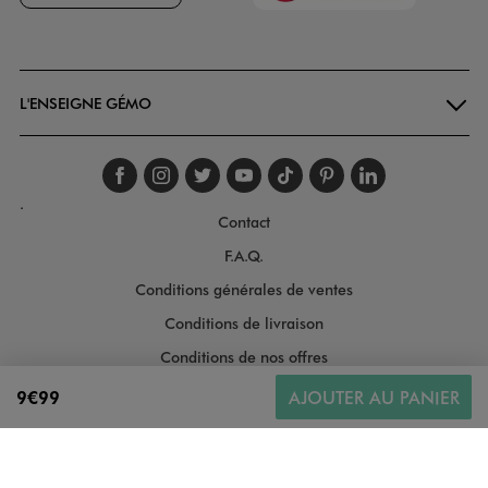
Goodays
L'ENSEIGNE GÉMO
Suivez-nous sur faceboo
Suivez-nous sur inst
Suivez-nous sur twi
Suivez-nous sur
Suivez-nous s
Suivez-nou
Suivez-
.
Contact
F.A.Q.
Conditions générales de ventes
Conditions de livraison
Conditions de nos offres
Conditions générales d'utilisation
9€99
AJOUTER AU PANIER
Politique de protection des données
Gestion des cookies