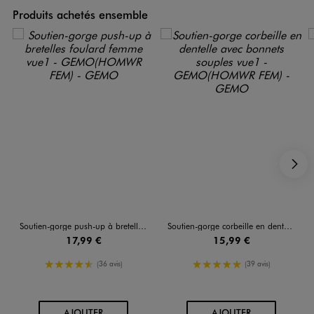
Produits achetés ensemble
S
Soutien-gorge push-up à bretelles foulard femme
Soutien-gorge corbeille en dentelle avec bonnets souples
17,99 €
15,99 €
4.5/5 de moyenne
5/5 de moyenne
(36 avis)
(39 avis)
AU PANIER
AU PANIER
AJOUTER
AJOUTER