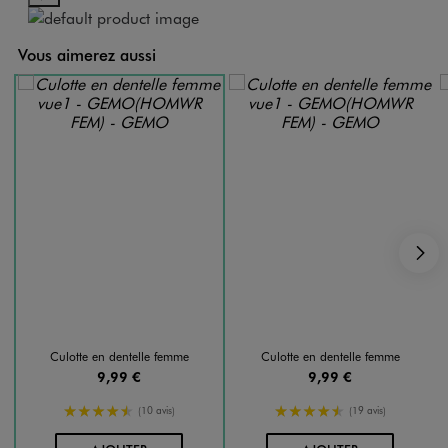
Vous aimerez aussi
S
Culotte en dentelle femme
Culotte en dentelle femme
9,99 €
9,99 €
4.5/5 de moyenne
4.5/5 de moyenne
(10 avis)
(19 avis)