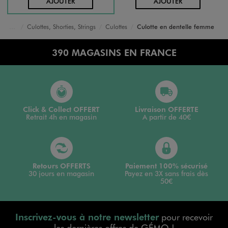
AU PANIER
AU PANIER
AJOUTER
AJOUTER
Culottes, Shorties, Strings
Culottes
Culotte en dentelle femme
Accueil
Femme
Lingerie
390 MAGASINS EN FRANCE
Click & Collect OFFERT
Livraison OFFERTE
Retrait 4h en magasin
A partir de 40€
Retours OFFERTS
Paiement 100% sécurisé
30 jours en magasin
Payez en 3X sans frais dès
50€
Inscrivez-vous à notre newsletter
pour recevoir
les dernières offres de GÉMO !