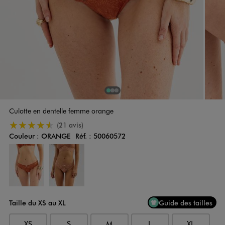
1
Sur 3
2
Sur 3
3
Sur 3
Culotte en dentelle femme orange
4.5/5 de moyenne
(21 avis)
Couleur :
ORANGE
Réf. :
50060572
Couleur
Choisissez votre Couleur
Taille du XS au XL
Guide des tailles
XS
S
M
L
XL