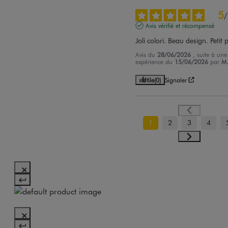
5
/
Avis vérifié et récompensé
Joli colori. Beau design. Petit p
Avis du
28/06/2026
, suite à une
expérience du
15/06/2026
par
M
Utile
(0)
Signaler
1
2
3
4