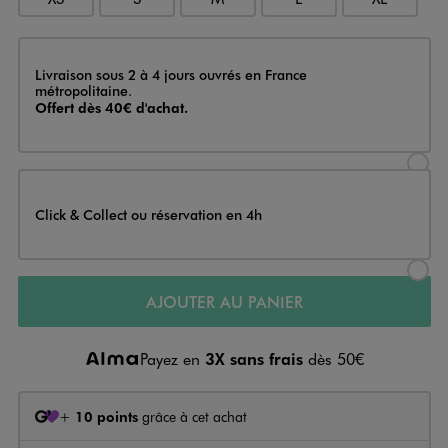
Livraison
Livraison sous 2 à 4 jours ouvrés en France
métropolitaine.
Offert dès 40€ d'achat.
Sélectionner l’option de livraison
Click & Collect ou réservation en 4h
Sélectionner l’option de livraiso
AJOUTER AU PANIER
Payez en
3X sans frais
dès 50€
+
10 points
grâce à cet achat