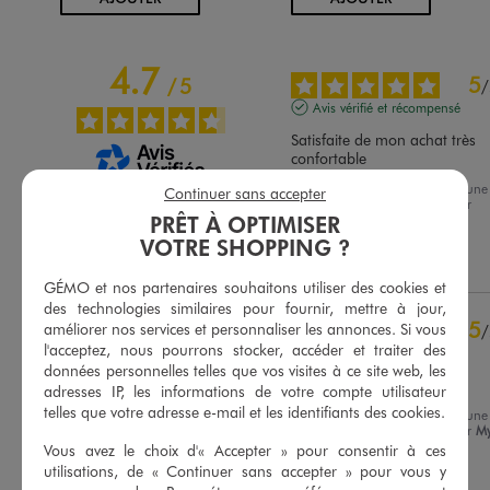
4.7
5
/
5
/
Avis vérifié et récompensé
Satisfaite de mon achat très 
confortable
Avis du
06/08/2026
, suite à une
Continuer sans accepter
Basé sur
22
avis soumis à un
expérience du
23/07/2026
par
contrôle
PRÊT À OPTIMISER
Delphine L.
Voir tous les avis sur ce site
VOTRE SHOPPING ?
Utile
(0)
Signaler
5
étoiles
16
GÉMO et nos partenaires souhaitons utiliser des cookies et
4
étoiles
5
des technologies similaires pour fournir, mettre à jour,
3
étoiles
1
5
améliorer nos services et personnaliser les annonces. Si vous
/
2
étoiles
0
l'acceptez, nous pourrons stocker, accéder et traiter des
Avis vérifié et récompensé
données personnelles telles que vos visites à ce site web, les
1
étoile
0
Très bien
adresses IP, les informations de votre compte utilisateur
telles que votre adresse e-mail et les identifiants des cookies.
Trier les avis
Avis du
26/07/2026
, suite à une
expérience du
13/07/2026
par
M
B.
Vous avez le choix d'« Accepter » pour consentir à ces
utilisations, de « Continuer sans accepter » pour vous y
Utile
(0)
Signaler