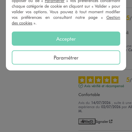
opposer ou de «
Paramétrer
» vos préférences concernant
chaque catégorie de cookie en cliquant sur « Valider » pour
valider vos options. Vous pouvez à tout moment modifier
5
vos préférences en consultant notre page «
Gestion
/
des cookies
».
Avis vérifié et récompensé
Je achète l'ensemble très joli 
couleur
Accepter
Avis du
20/07/2026
, suite à une
expérience du
07/07/2026
par
Ce
Paramétrer
Utile
(0)
Signaler
5
/
Avis vérifié et récompensé
Confortable
Avis du
14/07/2026
, suite à une
expérience du
02/07/2026
par
Al
M.
Utile
(0)
Signaler