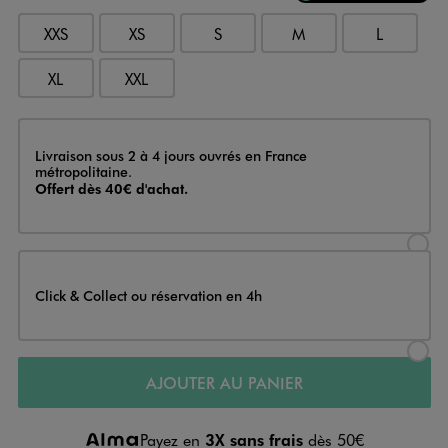
XXS
XS
S
M
L
XL
XXL
Livraison
Livraison sous 2 à 4 jours ouvrés en France
métropolitaine.
Offert dès 40€ d'achat.
Sélectionner l’option de livraison
Click & Collect ou réservation en 4h
Sélectionner l’option de livraiso
AJOUTER AU PANIER
Payez en
3X sans frais
dès 50€