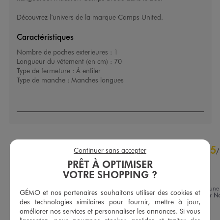
Découvrez l’univers de la marque
Camps United
.
Caractéristiques
Nombre de poches exterieures :
1
Longueur du vêtement (en cm) :
70
Type de fermeture :
À enfiler
Type de manche :
Manches longues
4.8
5
/
5
Continuer sans accepter
/
Avis vérifié et récompensé
PRÊT À OPTIMISER
VOTRE SHOPPING ?
Agréable
Avis du
06/03/2026
, suite à une
GÉMO et nos partenaires souhaitons utiliser des cookies et
expérience du
19/02/2026
par
N
Basé sur
20
avis soumis à un
des technologies similaires pour fournir, mettre à jour,
A.
contrôle
améliorer nos services et personnaliser les annonces. Si vous
Voir tous les avis sur ce site
Utile
(0)
Signaler