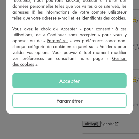
l'acceptez, nous pourrons stocker, accéder et traiter des
données personnelles telles que vos visites à ce site web, les
5
étoiles
16
adresses IP, les informations de votre compte utilisateur
4
étoiles
4
telles que votre adresse e-mail et les identifiants des cookies.
5
/
3
étoiles
0
Avis vérifié et récompensé
Vous avez le choix d'« Accepter » pour consentir à ces
2
étoiles
0
utilisations, de « Continuer sans accepter » pour vous y
Confortable
1
étoile
0
opposer ou de «
Paramétrer
» vos préférences concernant
Avis du
18/02/2026
, suite à une
chaque catégorie de cookie en cliquant sur « Valider » pour
Trier les avis
expérience du
05/02/2026
par
J.P
valider vos options. Vous pouvez à tout moment modifier
vos préférences en consultant notre page «
Gestion
Utile
(0)
Signaler
des cookies
».
5
Accepter
/
Avis vérifié et récompensé
top
Paramétrer
Avis du
29/01/2026
, suite à une
expérience du
26/12/2025
par
Frederic L.
Utile
(0)
Signaler