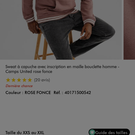
Sweat à capuche avec inscription en maille bouclette homme -
Camps United rose fonce
5/5 de moyenne
(20 avis)
Dernière chance
Couleur :
ROSE FONCE
Réf. :
40171500542
Couleur
Choisissez votre Couleur
Taille du XXS au XXL
Guide des tailles