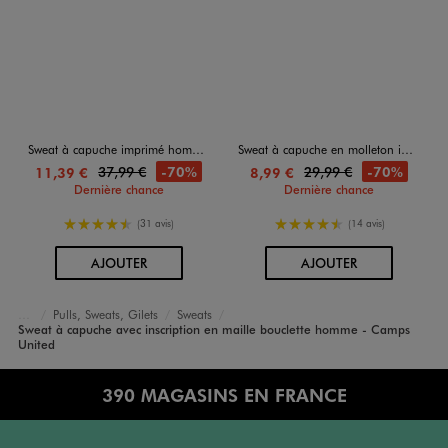
Sweat à capuche imprimé homme - Iron Maiden
Sweat à capuche en molleton imprimé homme
37,99 €
29,99 €
-70%
-70%
11,39 €
8,99 €
Dernière chance
Dernière chance
4.5/5 de moyenne
4.5/5 de moyenne
(31 avis)
(14 avis)
AU PANIER
AU PANIER
AJOUTER
AJOUTER
Pulls, Sweats, Gilets
Sweats
Vêtements
Sweat à capuche avec inscription en maille bouclette homme - Camps
Accueil
Homme
United
390 MAGASINS EN FRANCE