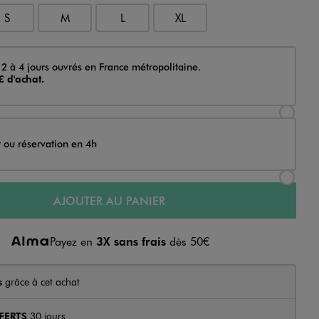
S
M
L
XL
 2 à 4 jours ouvrés en France métropolitaine.
€ d'achat.
Sélectionner l’option de livraison Achat et li
t ou réservation en 4h
Sélectionner l’option de livraison Achat et r
AJOUTER AU PANIER
Payez en
3X sans frais
dès 50€
s
grâce à cet achat
FERTS
30 jours