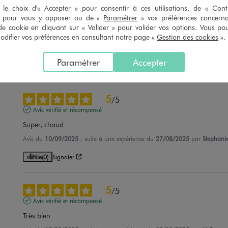
5
le choix d'« Accepter » pour consentir à ces utilisations, de « Con
/
5
» pour vous y opposer ou de «
Paramétrer
» vos préférences concern
Avis vérifié et récompensé
de cookie en cliquant sur « Valider » pour valider vos options. Vous po
Parfait, très bien porté
ifier vos préférences en consultant notre page «
Gestion des cookies
».
Avis du
27/11/2025
, suite à une expérience du
05/11/2025
par
M.D.
Paramétrer
Accepter
Utile
(0)
Signaler
5
/
5
Avis vérifié et récompensé
Super, chaud
Avis du
10/09/2025
, suite à une expérience du
27/08/2025
par
Stephani
Utile
(0)
Signaler
5
/
5
Avis vérifié et récompensé
Très bien