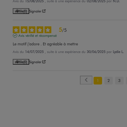
Avis du
15/08/2025
, suite à une expérience du
02/08/2025
par
N.D.
Utile
(0)
Signaler
5
/
5
Avis vérifié et récompensé
Le motif j’adore . Et agréable à mettre
Avis du
14/07/2025
, suite à une expérience du
30/06/2025
par
Lydie L.
Utile
(0)
Signaler
1
2
3