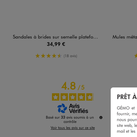
Sandales à brides sur semelle plateforme femme - 5 Miles
Mules métallisées a
34,99 €
4.5/5 de moyenne
(18 avis)
4.8
/
5
PRÊT 
GÉMO et no
fournir, me
Basé sur
33
avis soumis à un
nous pourr
contrôle
site web, l
Voir tous les avis sur ce site
mail et les