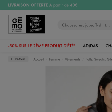
LIVRAISON OFFERTE
A partir de 40€
Aller au contenu principal
Aller à la navigation
RETRAIT ET LIVRAISON OFFERTE
en magasin
Votre recherche
RÉSERVATION GRATUITE
4h en magasin
Retours OFFERTS
pendant 30 jours
-50% SUR LE 2ÈME PRODUIT D'ÉTÉ*
ADIDAS
CH
Retour
Accueil
Femme
Vêtements
Pulls, Sweats, Gil
Image 1 sur 5