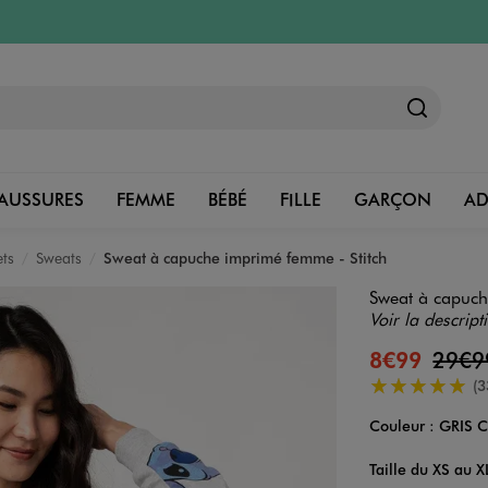
AUSSURES
FEMME
BÉBÉ
FILLE
GARÇON
A
ets
Sweats
Sweat à capuche imprimé femme - Stitch
Sweat à capuch
Voir la descript
8€99
29€
5/5 de moyenn
(3
Couleur :
GRIS 
Couleur
Choisissez votre 
Taille du XS au X