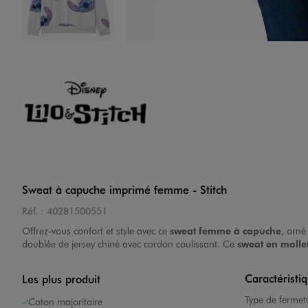
Image 4 sur 5
Image 5 sur 5
Sweat à capuche imprimé femme - Stitch
Réf. :
40281500551
Offrez-vous confort et style avec ce
sweat femme à capuche
, orn
doublée de jersey chiné avec cordon coulissant. Ce
sweat en molle
Caractéristi
Les plus produit
Type de fermet
Coton majoritaire