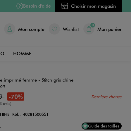
Besoin d'aide
Choisir mon magasin
0
Mon compte
Wishlist
Mon panier
DO
HOMME
e imprimé femme - Stitch gris chine
ion
99
-70%
Dernière chance
e
3 avis)
CHINE
Réf. :
40281500551
Couleur
L
Guide des tailles