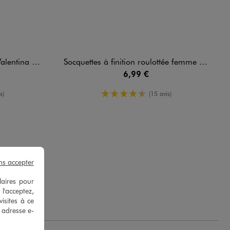
ina Baldano
Socquettes à finition roulottée femme (lot de 2)
6,99 €
oyenne
4.5/5 de moyenne
s)
(15 avis)
ns accepter
laires pour
.
 l'acceptez,
isites à ce
e adresse e-