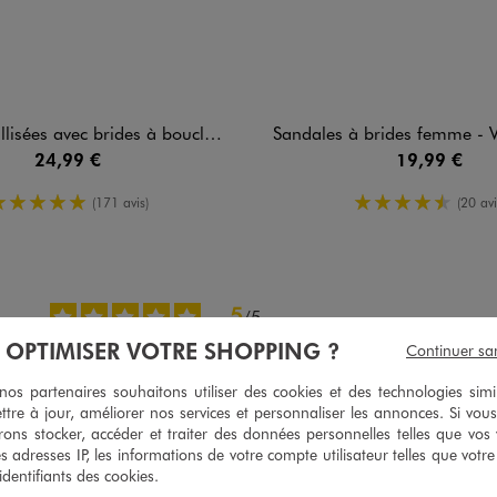
vec brides à boucle femme - Valentina Baldano
Sandales à brides femme - Valent
24,99 €
19,99 €
5/5 de moyenne
4.5/5 de m
(171 avis)
(20 avi
5
/
5
Avis vérifié et récompensé
À OPTIMISER VOTRE SHOPPING ?
Continuer sa
Super jolis. Les cadeaux ont été appréciés
s partenaires souhaitons utiliser des cookies et des technologies simi
Avis du
12/03/2026
, suite à une expérience du
19/12/2025
par
Martine F
ttre à jour, améliorer nos services et personnaliser les annonces. Si vous
ons stocker, accéder et traiter des données personnelles telles que vos v
Utile
(0)
Signaler
es adresses IP, les informations de votre compte utilisateur telles que votr
 identifiants des cookies.