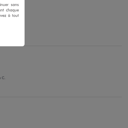
tinuer sans
ant chaque
uvez à tout
e C.