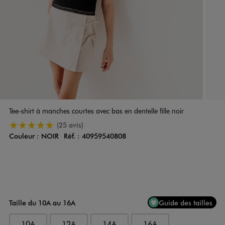
Tee-shirt à manches courtes avec bas en dentelle fille noir
5/5 de moyenne
(25 avis)
Couleur :
NOIR
Réf. :
40959540808
Couleur
Choisissez votre Couleur
Taille du 10A au 16A
Guide des tailles
10A
12A
14A
16A