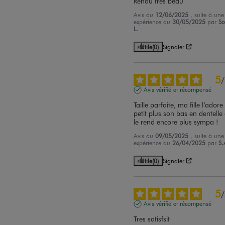
Rendu très beau
Avis du
12/06/2025
, suite à une
expérience du
30/05/2025
par
So
L.
Utile
(0)
Signaler
5
/
Avis vérifié et récompensé
Taille parfaite, ma fille l’adore e
petit plus son bas en dentelle 
le rend encore plus sympa !
Avis du
09/05/2025
, suite à une
expérience du
26/04/2025
par
S.
Utile
(0)
Signaler
5
/
Avis vérifié et récompensé
Tres satisfsit