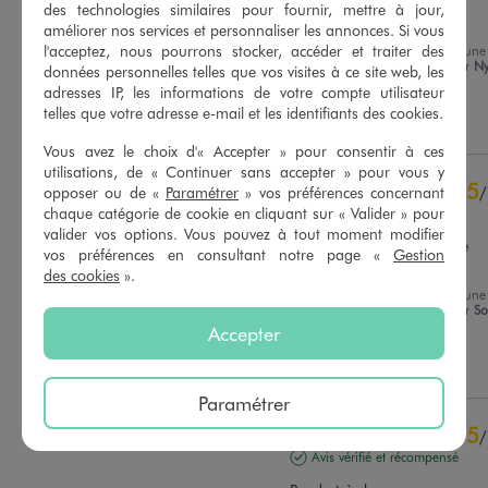
des technologies similaires pour fournir, mettre à jour,
Top
améliorer nos services et personnaliser les annonces. Si vous
l'acceptez, nous pourrons stocker, accéder et traiter des
Avis du
13/05/2026
, suite à une
expérience du
14/03/2026
par
Ny
données personnelles telles que vos visites à ce site web, les
Basé sur
25
avis soumis à un
A.
contrôle
adresses IP, les informations de votre compte utilisateur
Voir tous les avis sur ce site
telles que votre adresse e-mail et les identifiants des cookies.
Utile
(0)
Signaler
Vous avez le choix d'« Accepter » pour consentir à ces
5
étoiles
23
utilisations, de « Continuer sans accepter » pour vous y
4
étoiles
2
5
/
opposer ou de «
Paramétrer
» vos préférences concernant
3
étoiles
0
chaque catégorie de cookie en cliquant sur « Valider » pour
Avis vérifié et récompensé
2
étoiles
0
valider vos options. Vous pouvez à tout moment modifier
Simple et Joli avec sa petite 
1
étoile
0
vos préférences en consultant notre page «
Gestion
broderie
des cookies
».
Trier les avis
Avis du
09/07/2025
, suite à une
expérience du
26/06/2025
par
So
J.
Accepter
Utile
(0)
Signaler
Paramétrer
5
/
Avis vérifié et récompensé