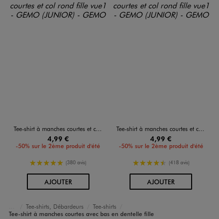
Tee-shirt à manches courtes et col rond fille
Tee-shirt à manches courtes et col rond fille
4,99 €
4,99 €
-50% sur le 2ème produit d'été
-50% sur le 2ème produit d'été
5/5 de moyenne
4.5/5 de moyenne
(380 avis)
(418 avis)
AU PANIER
AU PANIER
AJOUTER
AJOUTER
Tee-shirts, Débardeurs
Tee-shirts
Accueil
Fille
Vêtements
Tee-shirt à manches courtes avec bas en dentelle fille