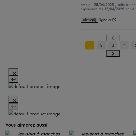
Avis du
28/04/2025
, suite à une
expérience du
15/04/2025
par
A.
Utile
(0)
Signaler
1
2
3
4
Vous aimerez aussi