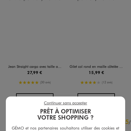
Jean Straight cargo avec taille ajustable fille
Gilet col rond en maille côtelée fille
27,99 €
15,99 €
5/5 de moyenne
4/5 de moyenne
(30 avis)
(12 avis)
AU PANIER
AU PANIER
AJOUTER
AJOUTER
Continuer sans accepter
PRÊT À OPTIMISER
VOTRE SHOPPING ?
4.9
5
/
5
/
GÉMO et nos partenaires souhaitons utiliser des cookies et
Avis vérifié et récompensé