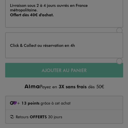
Livraison
Livraison sous 2 à 4 jours ouvrés en France
métropolitaine.
Offert dès 40€ d'achat.
Sélectionner l’option de livraison
Click & Collect ou réservation en 4h
Sélectionner l’option de livraiso
AJOUTER AU PANIER
Payez en
3X sans frais
dès 50€
+
13 points
grâce à cet achat
Retours
OFFERTS
30 jours