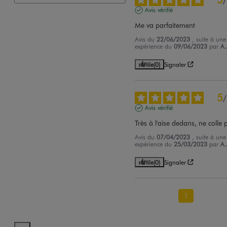
/
Avis vérifié
Me va parfaitement
Avis du
22/06/2023
, suite à une
expérience du
09/06/2023
par
A.
Utile
(0)
Signaler
5
/
Avis vérifié
Très à l'aise dedans, ne colle 
Avis du
07/04/2023
, suite à une
expérience du
25/03/2023
par
A.
Utile
(0)
Signaler
1