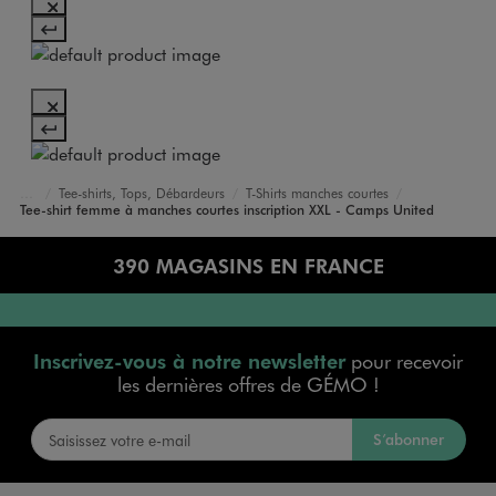
Tee-shirts, Tops, Débardeurs
T-Shirts manches courtes
Accueil
Femme
Vêtements
Tee-shirt femme à manches courtes inscription XXL - Camps United
390 MAGASINS EN FRANCE
Inscrivez-vous à notre newsletter
pour recevoir
les dernières offres de GÉMO !
S’abonner