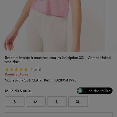
Tee-shirt femme à manches courtes inscription XXL - Camps United
rose clair
5/5 de moyenne
(4 avis)
Dernière chance
Couleur :
ROSE CLAIR
Réf. :
40289541993
Couleur
Choisissez votre Couleur
Taille du S au XL
Guide des tailles
S
M
L
XL