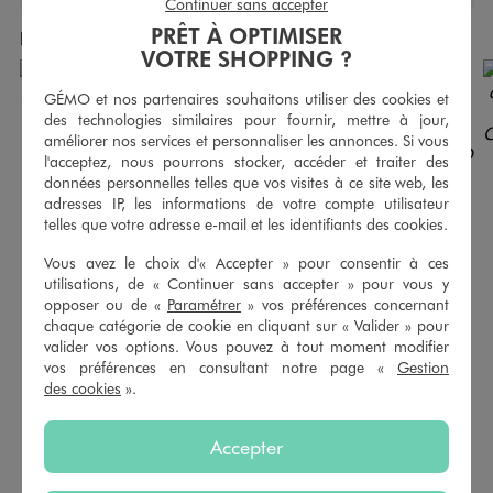
Continuer sans accepter
PRÊT À OPTIMISER
Produits achetés ensemble
VOTRE SHOPPING ?
GÉMO et nos partenaires souhaitons utiliser des cookies et
des technologies similaires pour fournir, mettre à jour,
améliorer nos services et personnaliser les annonces. Si vous
l'acceptez, nous pourrons stocker, accéder et traiter des
données personnelles telles que vos visites à ce site web, les
adresses IP, les informations de votre compte utilisateur
telles que votre adresse e-mail et les identifiants des cookies.
Vous avez le choix d'« Accepter » pour consentir à ces
utilisations, de « Continuer sans accepter » pour vous y
opposer ou de «
Paramétrer
» vos préférences concernant
chaque catégorie de cookie en cliquant sur « Valider » pour
valider vos options. Vous pouvez à tout moment modifier
vos préférences en consultant notre page «
Gestion
Sandales à brides sur semelle plateforme femme - 5 Miles
Mules métallisées avec brides à boucle femme - Valentina Baldano
des cookies
».
34,99 €
24,99 €
4.5/5 de moyenne
5/5 de moyenne
(17 avis)
(170 avis)
Accepter
AU PANIER
AU PANIER
AJOUTER
AJOUTER