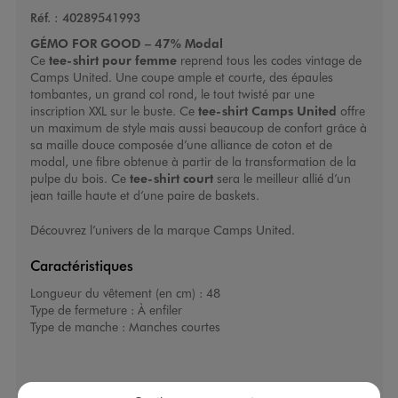
Réf. :
40289541993
GÉMO FOR GOOD – 47% Modal
Ce
tee-shirt pour femme
reprend tous les codes vintage de
Camps United. Une coupe ample et courte, des épaules
tombantes, un grand col rond, le tout twisté par une
inscription XXL sur le buste. Ce
tee-shirt Camps United
offre
un maximum de style mais aussi beaucoup de confort grâce à
sa maille douce composée d’une alliance de coton et de
modal, une fibre obtenue à partir de la transformation de la
pulpe du bois. Ce
tee-shirt court
sera le meilleur allié d’un
jean taille haute et d’une paire de baskets.
Découvrez l’univers de la marque
Camps United
.
Caractéristiques
Longueur du vêtement (en cm) :
48
Type de fermeture :
À enfiler
Type de manche :
Manches courtes