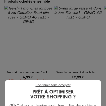
Produits achetés ensemble
Tee-shirt manches longues à col Claudine fleuri fille
Sweat large resserré dans le bas fille
6,99 €
12,99 €
-50% sur le 2ème produit d'été
Continuer sans accepter
4.5/5 de moyenne
(6 avis)
5/5 de moyenne
(4 avis)
PRÊT À OPTIMISER
VOTRE SHOPPING ?
AU PANIER
AU PANIER
AJOUTER
AJOUTER
GÉMO et nos partenaires souhaitons utiliser des cookies et