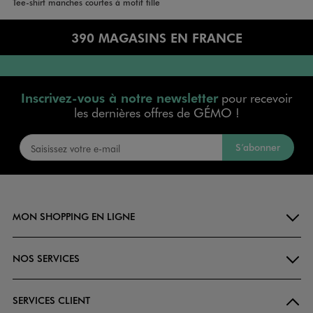
Accueil
Fille
Vêtements
Tee-shirt manches courtes à motif fille
390 MAGASINS EN FRANCE
Inscrivez-vous à notre newsletter
pour recevoir
les dernières offres de GÉMO !
S’abonner
MON SHOPPING EN LIGNE
NOS SERVICES
SERVICES CLIENT