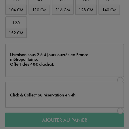
104 CM
110 CM
116 CM
128 CM
140 CM
12A
152 CM
Livraison
Livraison sous 2 à 4 jours ouvrés en France
métropolitaine.
Offert dès 40€ d'achat.
Sélectionner l’option de livraison
Click & Collect ou réservation en 4h
Sélectionner l’option de livraiso
AJOUTER AU PANIER