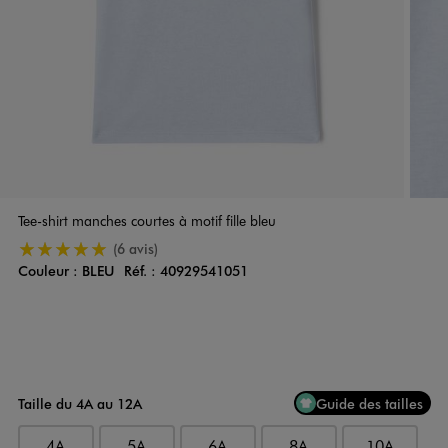
Tee-shirt manches courtes à motif fille bleu
5/5 de moyenne
(6 avis)
Couleur :
BLEU
Réf. :
40929541051
Couleur
Choisissez votre Couleur
Taille du 4A au 12A
Guide des tailles
4A
5A
6A
8A
10A