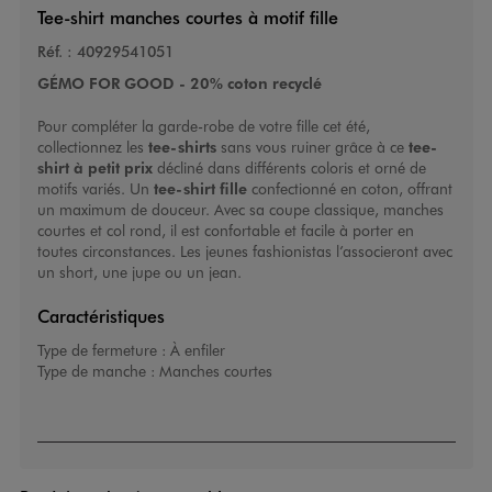
Tee-shirt manches courtes à motif fille
Réf. :
40929541051
GÉMO FOR GOOD - 20% coton recyclé
Pour compléter la garde-robe de votre fille cet été,
collectionnez les
tee-shirts
sans vous ruiner grâce à ce
tee-
shirt à petit prix
décliné dans différents coloris et orné de
motifs variés. Un
tee-shirt fille
confectionné en coton, offrant
un maximum de douceur. Avec sa coupe classique, manches
courtes et col rond, il est confortable et facile à porter en
toutes circonstances. Les jeunes fashionistas l’associeront avec
un short, une jupe ou un jean.
Caractéristiques
Type de fermeture :
À enfiler
Type de manche :
Manches courtes