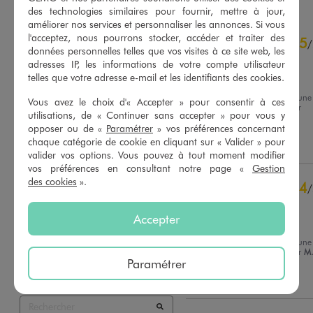
des technologies similaires pour fournir, mettre à jour,
améliorer nos services et personnaliser les annonces. Si vous
4.8
l'acceptez, nous pourrons stocker, accéder et traiter des
5
/
5
/
données personnelles telles que vos visites à ce site web, les
Avis vérifié et récompensé
adresses IP, les informations de votre compte utilisateur
telles que votre adresse e-mail et les identifiants des cookies.
Pratique !
Avis du
06/07/2026
, suite à une
Vous avez le choix d'« Accepter » pour consentir à ces
expérience du
23/06/2026
par
Basé sur
6
avis soumis à un
utilisations, de « Continuer sans accepter » pour vous y
Amineh D.
contrôle
opposer ou de «
Paramétrer
» vos préférences concernant
Voir tous les avis sur ce site
chaque catégorie de cookie en cliquant sur « Valider » pour
Utile
(0)
Signaler
valider vos options. Vous pouvez à tout moment modifier
5
étoiles
5
vos préférences en consultant notre page «
Gestion
4
étoiles
1
des cookies
».
4
/
3
étoiles
0
Avis vérifié et récompensé
2
étoiles
0
Accepter
Bon rapport qualité prix.
1
étoile
0
Avis du
06/04/2026
, suite à une
Trier les avis
expérience du
20/03/2026
par
M
Paramétrer
Utile
(0)
Signaler