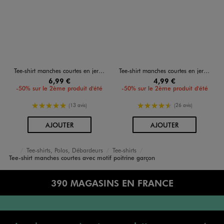
Tee-shirt manches courtes en jersey de coton avec col côtelé garçon
Tee-shirt manches courtes en jersey de coton imprimé estival garçon
6,99 €
4,99 €
-50% sur le 2ème produit d'été
-50% sur le 2ème produit d'été
5/5 de moyenne
4.5/5 de moyenne
(13 avis)
(26 avis)
AU PANIER
AU PANIER
AJOUTER
AJOUTER
Tee-shirts, Polos, Débardeurs
Tee-shirts
Accueil
Garçon
Vêtements
Tee-shirt manches courtes avec motif poitrine garçon
390 MAGASINS EN FRANCE