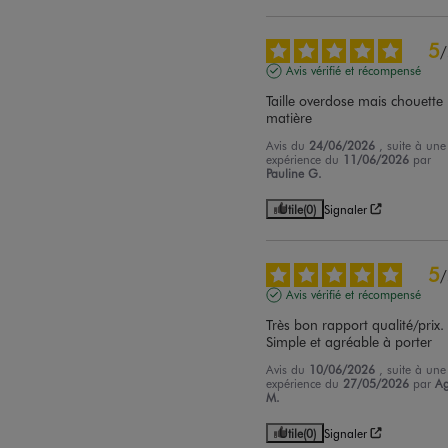
5
/
Avis vérifié et récompensé
Taille overdose mais chouette 
matière
Avis du
24/06/2026
, suite à une
expérience du
11/06/2026
par
Pauline G.
Utile
(0)
Signaler
5
/
Avis vérifié et récompensé
Très bon rapport qualité/prix. 
Simple et agréable à porter
Avis du
10/06/2026
, suite à une
expérience du
27/05/2026
par
A
M.
Utile
(0)
Signaler