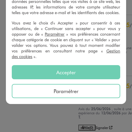
données personnelles telles que vos visites à ce site web, les
Voir tous les avis sur ce site
Utile
(0)
Signaler
adresses IP, les informations de votre compte utilisateur
telles que votre adresse e-mail et les identifiants des cookies.
5
étoiles
7
4
étoiles
0
Vous avez le choix d'« Accepter » pour consentir à ces
5
/
3
étoiles
0
utilisations, de « Continuer sans accepter » pour vous y
Avis vérifié et récompensé
opposer ou de «
Paramétrer
» vos préférences concernant
2
étoiles
0
Trop cool
chaque catégorie de cookie en cliquant sur « Valider » pour
1
étoile
0
valider vos options. Vous pouvez à tout moment modifier
Avis du
02/07/2026
, suite à une
vos préférences en consultant notre page «
Gestion
Trier les avis
expérience du
19/06/2026
par
Claudine D.
des cookies
».
Utile
(0)
Signaler
Accepter
5
/
Paramétrer
Avis vérifié et récompensé
Bon rapport qualité prix
Avis du
25/06/2026
, suite à une
expérience du
12/06/2026
par
Ju
T.
Utile
(0)
Signaler