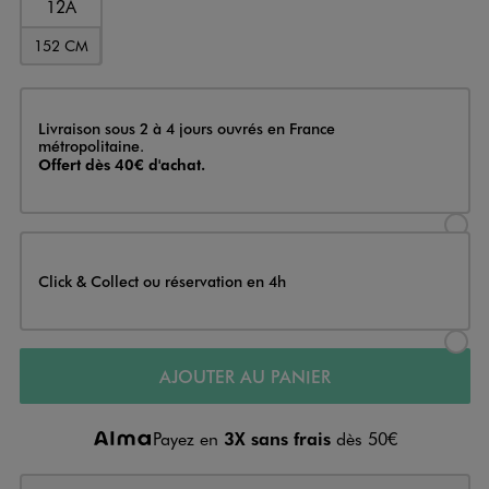
12A
152 CM
Livraison
Livraison sous 2 à 4 jours ouvrés en France
métropolitaine.
Offert dès 40€ d'achat.
Sélectionner l’option de livraison
Click & Collect ou réservation en 4h
Sélectionner l’option de livraiso
AJOUTER AU PANIER
Payez en
3X sans frais
dès 50€