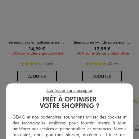
Bermuda skater multipoche en coton garçon
Bermuda en twill de coton imprimé tropical garçon
14,99 €
12,99 €
-50% sur le 2ème produit d'été
-50% sur le 2ème produit d'été
4.5/5 de moyenne
5/5 de moyenne
(4 avis)
(32 avis)
AU PANIER
AU PANIER
AJOUTER
AJOUTER
Continuer sans accepter
5
PRÊT À OPTIMISER
5
/
5
/
VOTRE SHOPPING ?
Avis vérifié et récompensé
Top
GÉMO et nos partenaires souhaitons utiliser des cookies et
des technologies similaires pour fournir, mettre à jour,
Avis du
16/07/2026
, suite à une
améliorer nos services et personnaliser les annonces. Si vous
expérience du
02/07/2026
par
Ma
Basé sur
7
avis soumis à un
Charlotte C.
l'acceptez, nous pourrons stocker, accéder et traiter des
contrôle