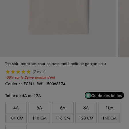
Tee-shirt manches courtes avec motif poitrine garçon ecru
5/5 de moyenne
(7 avis)
-50% sur le 2ème produit d'été
Couleur :
ECRU
Réf. :
50068174
Couleur
Choisissez votre Couleur
Taille du 4A au 12A
Guide des tailles
4A
5A
6A
8A
10A
104 CM
110 CM
116 CM
128 CM
140 CM