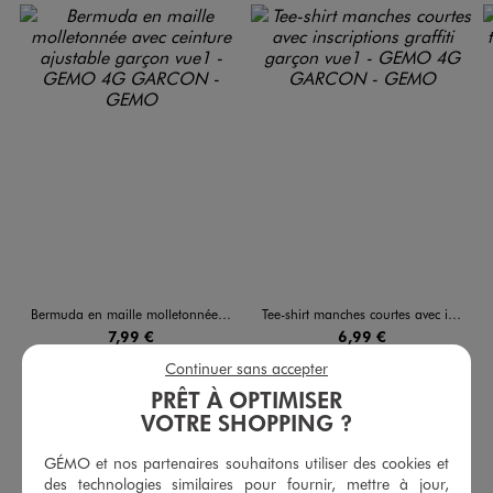
Bermuda en maille molletonnée avec ceinture ajustable garçon
Tee-shirt manches courtes avec inscriptions graffiti garçon
7,99 €
6,99 €
-50% sur le 2ème produit d'été
-50% sur le 2ème produit d'été
Continuer sans accepter
4.5/5 de moyenne
5/5 de moyenne
(24 avis)
(53 avis)
PRÊT À OPTIMISER
VOTRE SHOPPING ?
AU PANIER
AU PANIER
AJOUTER
AJOUTER
GÉMO et nos partenaires souhaitons utiliser des cookies et
des technologies similaires pour fournir, mettre à jour,