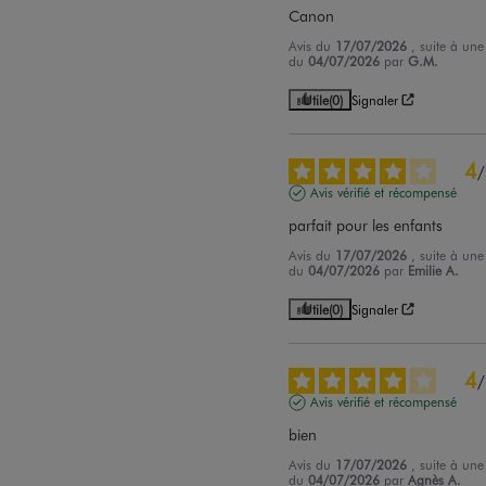
Canon
Avis du
17/07/2026
, suite à une
du
04/07/2026
par
G.M.
Utile
(0)
Signaler
4
/
Avis vérifié et récompensé
parfait pour les enfants
Avis du
17/07/2026
, suite à une
du
04/07/2026
par
Emilie A.
Utile
(0)
Signaler
4
/
Avis vérifié et récompensé
bien
Avis du
17/07/2026
, suite à une
du
04/07/2026
par
Agnès A.