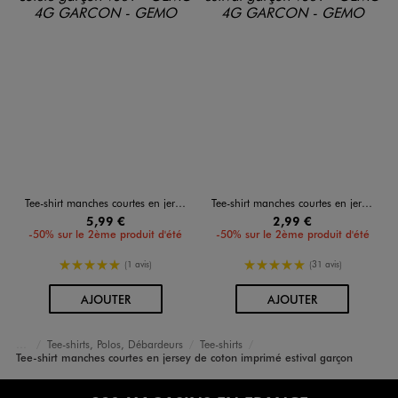
Tee-shirt manches courtes en jersey de coton avec col côtelé garçon
Tee-shirt manches courtes en jersey de coton imprimé estival garçon
5,99 €
2,99 €
-50% sur le 2ème produit d'été
-50% sur le 2ème produit d'été
5/5 de moyenne
5/5 de moyenne
(1 avis)
(31 avis)
AU PANIER
AU PANIER
AJOUTER
AJOUTER
Tee-shirts, Polos, Débardeurs
Tee-shirts
Accueil
Garçon
Vêtements
Tee-shirt manches courtes en jersey de coton imprimé estival garçon