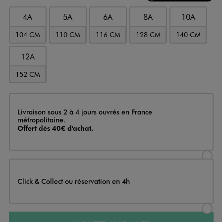
4A
5A
6A
8A
10A
104 CM
110 CM
116 CM
128 CM
140 CM
12A
152 CM
Livraison
Livraison sous 2 à 4 jours ouvrés en France
métropolitaine.
Offert dès 40€ d'achat.
Sélectionner l’option de livraison
Click & Collect ou réservation en 4h
Sélectionner l’option de livraiso