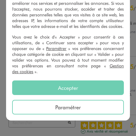
améliorer nos services et personnaliser les annonces. Si vous
4.7
5
/
5
/
l'acceptez, nous pourrons stocker, accéder et traiter des
Avis vérifié et récompensé
données personnelles telles que vos visites à ce site web, les
adresses IP, les informations de votre compte utilisateur
tee- shirt  matière douce joli m
telles que votre adresse e-mail et les identifiants des cookies.
Avis du
30/07/2026
, suite à une
du
17/07/2026
par
Andrée H.
Vous avez le choix d'« Accepter » pour consentir à ces
Basé sur
26
avis soumis à un
utilisations, de « Continuer sans accepter » pour vous y
contrôle
Utile
(0)
Signaler
opposer ou de «
Paramétrer
» vos préférences concernant
Voir tous les avis sur ce site
chaque catégorie de cookie en cliquant sur « Valider » pour
valider vos options. Vous pouvez à tout moment modifier
5
étoiles
19
5
vos préférences en consultant notre page «
Gestion
/
4
étoiles
6
des cookies
».
Avis vérifié et récompensé
3
étoiles
1
2
étoiles
0
ras
Accepter
1
étoile
0
Avis du
27/07/2026
, suite à une
du
01/07/2026
par
Chantal D.
Trier les avis
Utile
(0)
Signaler
Paramétrer
5
/
Avis vérifié et récompensé