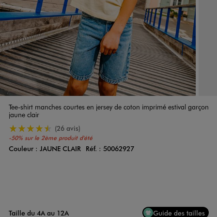
Tee-shirt manches courtes en jersey de coton imprimé estival garçon
jaune clair
4.5/5 de moyenne
(26 avis)
-50% sur le 2ème produit d'été
Couleur :
JAUNE CLAIR
Réf. :
50062927
Couleur
Choisissez votre Couleur
Taille du 4A au 12A
Guide des tailles