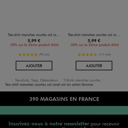
Tee-shirt manches courtes col rond uni en coton femme
Tee-shirt manches courtes col rond uni en coton femme
5,99 €
5,99 €
-50% sur le 2ème produit d'été
-50% sur le 2ème produit d'été
5/5 de moyenne
4.5/5 de moyenne
(92 avis)
(117 avis)
AU PANIER
AU PANIER
AJOUTER
AJOUTER
Tee-shirts, Tops, Débardeurs
T-Shirts manches courtes
Accueil
Femme
Vêtements
Tee-shirt manches courtes col rond uni en coton femme
390 MAGASINS EN FRANCE
Inscrivez-vous à notre newsletter
pour recevoir