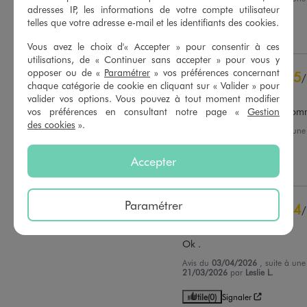
01/07/2026
par
M.D.
adresses IP, les informations de votre compte utilisateur
Basé sur
64
avis soumis à un
telles que votre adresse e-mail et les identifiants des cookies.
contrôle
Utile
(0)
Signaler
Voir tous les avis sur ce site
Vous avez le choix d'« Accepter » pour consentir à ces
utilisations, de « Continuer sans accepter » pour vous y
5
étoiles
47
opposer ou de «
Paramétrer
» vos préférences concernant
5
/
4
étoiles
16
chaque catégorie de cookie en cliquant sur « Valider » pour
Avis vérifié et récompensé
3
étoiles
1
valider vos options. Vous pouvez à tout moment modifier
2
étoiles
0
La qualité top et sa taille com
vos préférences en consultant notre page «
Gestion
1
étoile
0
des cookies
».
Avis du
04/05/2026
, suite à un
21/04/2026
par
Sandy L.
Trier les avis
Accepter
Utile
(0)
Signaler
Paramétrer
4
/
Avis vérifié et récompensé
Ok .
Avis du
03/04/2026
, suite à un
21/03/2026
par
Leslie L.
Utile
(0)
Signaler