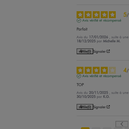
5
/
Avis vérifié et récompensé
Parfait
Avis du
17/01/2026
, suite à un
18/12/2025
par
Michelle M.
Utile
(0)
Signaler
4
/
Avis vérifié et récompensé
TOP
Avis du
20/11/2025
, suite à un
30/10/2025
par
K.G.
Utile
(0)
Signaler