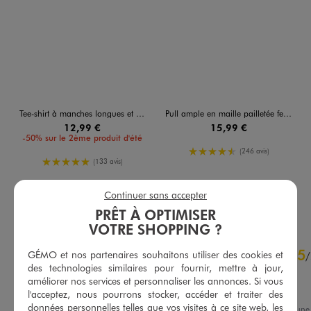
Tee-shirt à manches longues et col V en maille texturée femme
Pull ample en maille pailletée femme
12,99 €
15,99 €
-50% sur le 2ème produit d'été
4.5/5 de moyenne
(246 avis)
5/5 de moyenne
(133 avis)
Continuer sans accepter
AU PANIER
AU PANIER
AJOUTER
AJOUTER
PRÊT À OPTIMISER
VOTRE SHOPPING ?
4.7
5
/
5
GÉMO et nos partenaires souhaitons utiliser des cookies et
/
des technologies similaires pour fournir, mettre à jour,
Avis vérifié et récompensé
améliorer nos services et personnaliser les annonces. Si vous
Parfait, classique
l'acceptez, nous pourrons stocker, accéder et traiter des
données personnelles telles que vos visites à ce site web, les
Avis du
14/07/2026
, suite à un