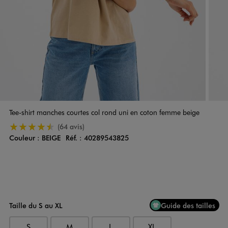
Tee-shirt manches courtes col rond uni en coton femme beige
4.5/5 de moyenne
(64 avis)
Couleur :
BEIGE
Réf. :
40289543825
Couleur
Choisissez votre Couleur
Taille du S au XL
Guide des tailles
S
M
L
XL