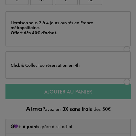
Livraison
Livraison sous 2 à 4 jours ouvrés en France
métropolitaine.
Offert dès 40€ d'achat.
Sélectionner l’option de livraison
Click & Collect ou réservation en 4h
Sélectionner l’option de livraiso
AJOUTER AU PANIER
Payez en
3X sans frais
dès 50€
+
6 points
grâce à cet achat