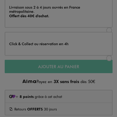
Livraison
Livraison sous 2 à 4 jours ouvrés en France
métropolitaine.
Offert dès 40€ d'achat.
Sélectionner l’option de livraison
Click & Collect ou réservation en 4h
Sélectionner l’option de livraiso
AJOUTER AU PANIER
Payez en
3X sans frais
dès 50€
+
8 points
grâce à cet achat
Retours
OFFERTS
30 jours