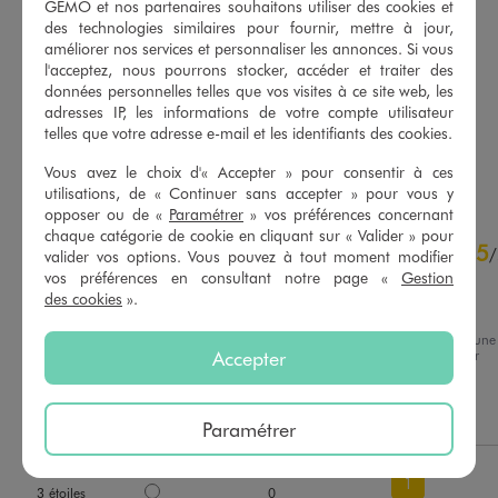
GÉMO et nos partenaires souhaitons utiliser des cookies et
Tee-shirt à manches courtes et col tunisien homme
Tee-shirt manches courtes à broderie homme
des technologies similaires pour fournir, mettre à jour,
9,99 €
12,99 €
améliorer nos services et personnaliser les annonces. Si vous
Existe en taille +
l'acceptez, nous pourrons stocker, accéder et traiter des
5/5 de moyenne
(28 avis)
données personnelles telles que vos visites à ce site web, les
adresses IP, les informations de votre compte utilisateur
telles que votre adresse e-mail et les identifiants des cookies.
AU PANIER
AU PANIER
AJOUTER
AJOUTER
Vous avez le choix d'« Accepter » pour consentir à ces
utilisations, de « Continuer sans accepter » pour vous y
opposer ou de «
Paramétrer
» vos préférences concernant
chaque catégorie de cookie en cliquant sur « Valider » pour
5
5
/
5
/
valider vos options. Vous pouvez à tout moment modifier
Avis vérifié et récompensé
vos préférences en consultant notre page «
Gestion
des cookies
».
amusant, discret, sympa!
Avis du
15/04/2026
, suite à une
Accepter
expérience du
24/03/2026
par
Basé sur
1
avis soumis à un
Viviane C.
contrôle
Voir tous les avis sur ce site
Utile
(0)
Signaler
Paramétrer
5
étoiles
1
4
étoiles
0
1
3
étoiles
0