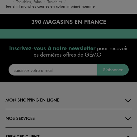
Tee-shirts, Polos
Tee-shirts
Accueil
Homme
Vêtements
Tee-shirt manches courtes en coton imprimé homme
390 MAGASINS EN FRANCE
Inscrivez-vous à notre newsletter
pour recevoir
les dernières offres de GÉMO !
S’abonner
MON SHOPPING EN LIGNE
NOS SERVICES
SERVICES CLIENT