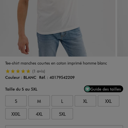
Tee-shirt manches courtes en coton imprimé homme blanc
5/5 de moyenne
(1 avis)
Couleur :
BLANC
Réf. :
40179542209
Couleur
Choisissez votre Couleur
Taille du S au 5XL
Guide des tailles
S
M
L
XL
XXL
XXXL
4XL
5XL