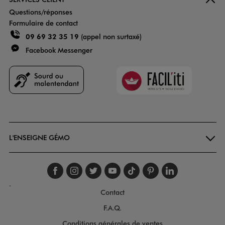
Questions/réponses
Formulaire de contact
09 69 32 35 19
(appel non surtaxé)
Facebook Messenger
Faciliti
Goodays
L'ENSEIGNE GÉMO
Suivez-nous sur faceboo
Suivez-nous sur inst
Suivez-nous sur twi
Suivez-nous sur
Suivez-nous s
Suivez-nou
Suivez-
.
Contact
F.A.Q.
Conditions générales de ventes