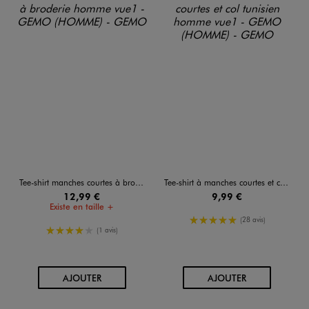
Tee-shirt manches courtes à broderie homme
Tee-shirt à manches courtes et col tunisien homme
12,99 €
9,99 €
Existe en taille +
5/5 de moyenne
(28 avis)
4/5 de moyenne
(1 avis)
AU PANIER
AU PANIER
AJOUTER
AJOUTER