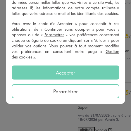
données personnelles telles que vos visites à ce site web, les
Avis du
07/08/2026
, suite à un
25/07/2026
par
Joelle R.
adresses IP, les informations de votre compte utilisateur
Basé sur
39
avis soumis à un
contrôle
telles que votre adresse e-mail et les identifiants des cookies.
Utile
(0)
Signaler
Voir tous les avis sur ce site
Vous avez le choix d'« Accepter » pour consentir à ces
utilisations, de « Continuer sans accepter » pour vous y
5
étoiles
29
opposer ou de «
Paramétrer
» vos préférences concernant
5
/
4
étoiles
9
chaque catégorie de cookie en cliquant sur « Valider » pour
Avis vérifié et récompensé
3
étoiles
0
valider vos options. Vous pouvez à tout moment modifier
2
étoiles
1
Bien taillé. Agréable à porter
vos préférences en consultant notre page «
Gestion
1
étoile
0
des cookies
».
Avis du
03/08/2026
, suite à un
21/07/2026
par
I.C.
Trier les avis
Accepter
Utile
(0)
Signaler
Paramétrer
5
/
Avis vérifié et récompensé
Super
Avis du
31/07/2026
, suite à un
18/07/2026
par
Valerie S.
Utile
(0)
Signaler