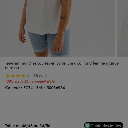
Tee-shirt manches courtes en coton uni à col rond femme grande
taille ecru
4.5/5 de moyenne
(38 avis)
-50% sur le 2ème produit d'été
Couleur :
ECRU
Réf. :
50036934
Couleur
Choisissez votre Couleur
Taille du 46/48 au 54/56
Guide des tailles