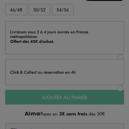
46/48
50/52
54/56
Livraison
Livraison sous 2 à 4 jours ouvrés en France
métropolitaine.
Offert dès 40€ d'achat.
Sélectionner l’option de livraison
Click & Collect ou réservation en 4h
Sélectionner l’option de livraiso
AJOUTER AU PANIER
Payez en
3X sans frais
dès 50€