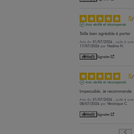
5
/
Avis vérifié et récompensé
Taille bien agréable à porter
Avis du
31/07/2026
, suite à un
17/07/2026
par
Nadine H.
Utile
(0)
Signaler
5
/
Avis vérifié et récompensé
Impeccable. Je recommande
Avis du
21/07/2026
, suite à un
08/07/2026
par
Véronique C.
Utile
(0)
Signaler