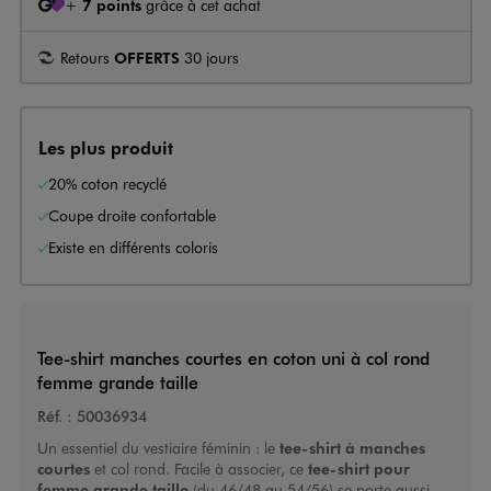
+
7 points
grâce à cet achat
Retours
OFFERTS
30 jours
Les plus produit
20% coton recyclé
Coupe droite confortable
Existe en différents coloris
Tee-shirt manches courtes en coton uni à col rond
femme grande taille
Réf. :
50036934
Un essentiel du vestiaire féminin : le
tee-shirt à manches
courtes
et col rond. Facile à associer, ce
tee-shirt pour
femme grande taille
(du 46/48 au 54/56) se porte aussi