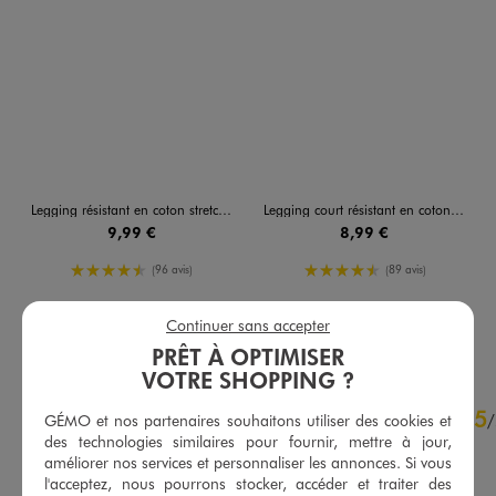
Legging résistant en coton stretch femme
Legging court résistant en coton stretch femme
9,99 €
8,99 €
4.5/5 de moyenne
4.5/5 de moyenne
(96 avis)
(89 avis)
Continuer sans accepter
AU PANIER
AU PANIER
AJOUTER
AJOUTER
PRÊT À OPTIMISER
VOTRE SHOPPING ?
4.7
5
/
5
/
GÉMO et nos partenaires souhaitons utiliser des cookies et
des technologies similaires pour fournir, mettre à jour,
Avis vérifié et récompensé
améliorer nos services et personnaliser les annonces. Si vous
Taille ok, pas déçue
l'acceptez, nous pourrons stocker, accéder et traiter des