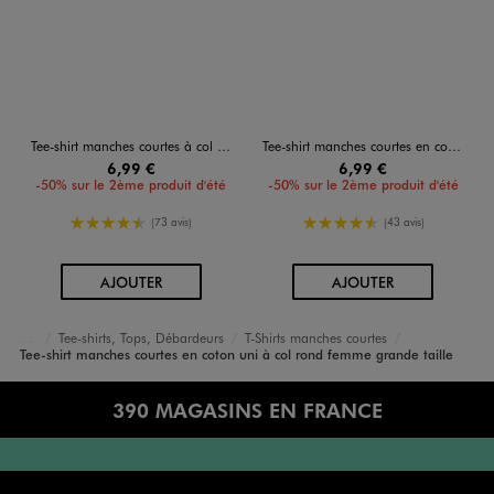
Tee-shirt manches courtes à col V femme grande taille
Tee-shirt manches courtes en coton uni à col rond femme grande taille
6,99 €
6,99 €
-50% sur le 2ème produit d'été
-50% sur le 2ème produit d'été
4.5/5 de moyenne
4.5/5 de moyenne
(73 avis)
(43 avis)
AU PANIER
AU PANIER
AJOUTER
AJOUTER
Tee-shirts, Tops, Débardeurs
T-Shirts manches courtes
Accueil
Femme
Vêtements
Tee-shirt manches courtes en coton uni à col rond femme grande taille
390 MAGASINS EN FRANCE