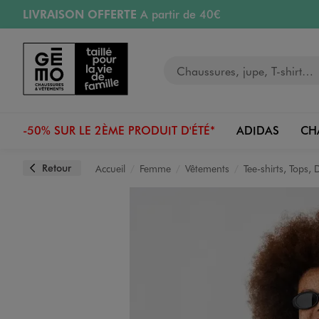
LIVRAISON OFFERTE
A partir de 40€
Aller au contenu principal
Aller à la navigation
RETRAIT ET LIVRAISON OFFERTE
en magasin
Votre recherche
RÉSERVATION GRATUITE
4h en magasin
Retours OFFERTS
pendant 30 jours
-50% SUR LE 2ÈME PRODUIT D'ÉTÉ*
ADIDAS
CH
Retour
Accueil
Femme
Vêtements
Tee-shirts, Tops,
Image 1 sur 4