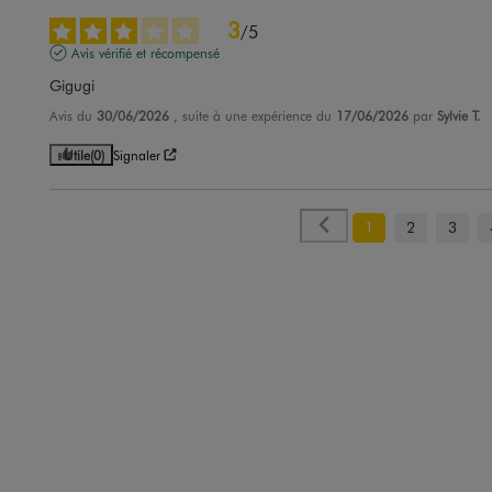
3
/
5
Avis vérifié et récompensé
Gigugi
Avis du
30/06/2026
, suite à une expérience du
17/06/2026
par
Sylvie T.
Utile
(0)
Signaler
1
2
3