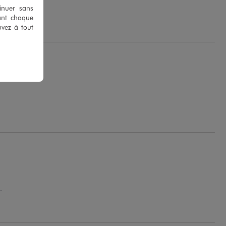
tinuer sans
ant chaque
uvez à tout
.