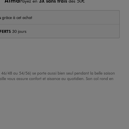
Payez en
3X sans frais
dès 50€
s
grâce à cet achat
FERTS
30 jours
 46/48 au 54/56) se porte aussi bien seul pendant la belle saison
ille vous assure confort et aisance au quotidien. Son col rond en