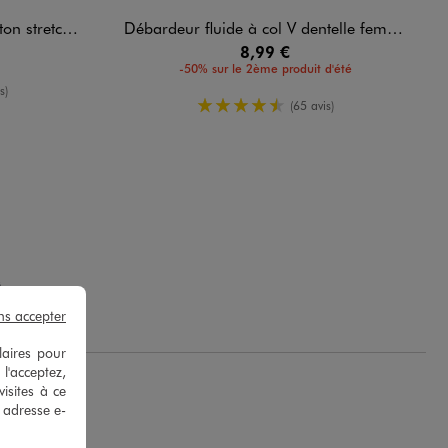
retch femme
Débardeur fluide à col V dentelle femme grande taille
8,99 €
-50% sur le 2ème produit d'été
oyenne
s)
4.5/5 de moyenne
(65 avis)
.
ns accepter
laires pour
 l'acceptez,
isites à ce
e adresse e-