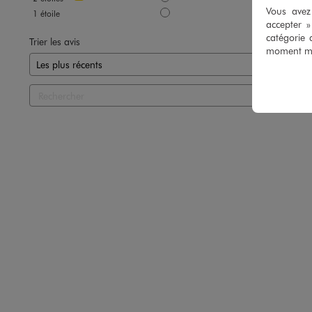
Vous avez 
1
étoile
0
accepter 
catégorie 
Trier les avis
moment mod