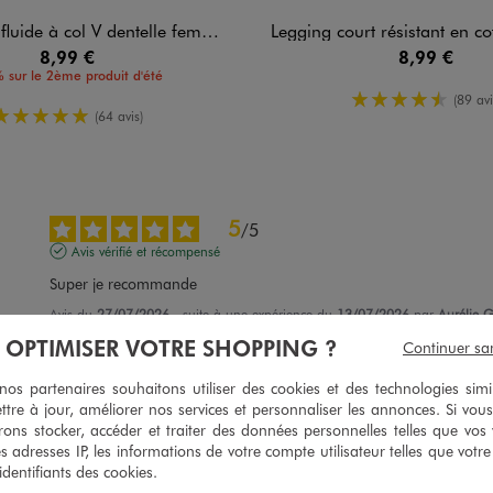
 à col V dentelle femme grande taille
Legging court résistant en coton st
8,99 €
8,99 €
 sur le 2ème produit d'été
4.5/5 de m
(89 avi
5/5 de moyenne
(64 avis)
5
/
5
Avis vérifié et récompensé
Super je recommande
Avis du
27/07/2026
, suite à une expérience du
13/07/2026
par
Aurélie G
À OPTIMISER VOTRE SHOPPING ?
Continuer sa
Utile
(0)
Signaler
s partenaires souhaitons utiliser des cookies et des technologies simi
ttre à jour, améliorer nos services et personnaliser les annonces. Si vous
5
/
5
ons stocker, accéder et traiter des données personnelles telles que vos v
Avis vérifié et récompensé
es adresses IP, les informations de votre compte utilisateur telles que votr
 identifiants des cookies.
heureuse d'avoir trouvé un t shirt long !