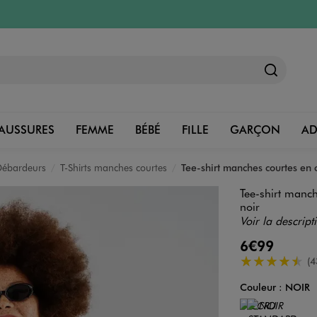
AUSSURES
FEMME
BÉBÉ
FILLE
GARÇON
A
 Débardeurs
T-Shirts manches courtes
Tee-shirt manches courtes en 
Tee-shirt manch
noir
Voir la descript
6€99
4.5/5 de moye
(4
Couleur :
NOIR
Couleur
Choisissez votre 