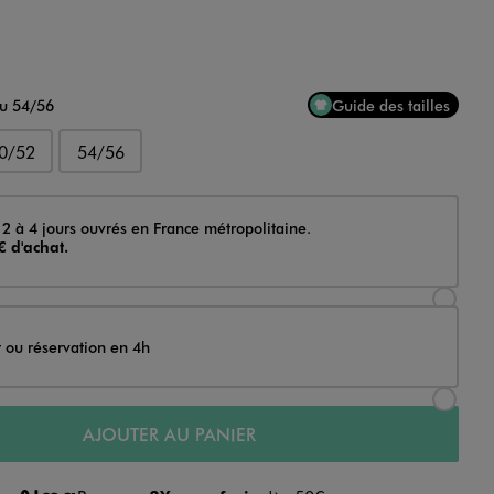
au 54/56
Guide des tailles
0/52
54/56
 2 à 4 jours ouvrés en France métropolitaine.
€ d'achat.
Sélectionner l’option de livraison Achat et li
t ou réservation en 4h
Sélectionner l’option de livraison Achat et r
AJOUTER AU PANIER