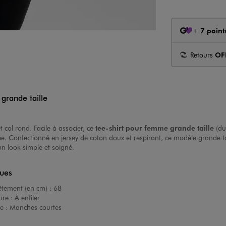
+
7 point
Retours
OF
grande taille
t col rond. Facile à associer, ce
tee-shirt pour femme grande taille
(du
e. Confectionné en jersey de coton doux et respirant, ce modèle grande ta
un look simple et soigné.
ques
êtement (en cm) :
68
ure :
À enfiler
e :
Manches courtes