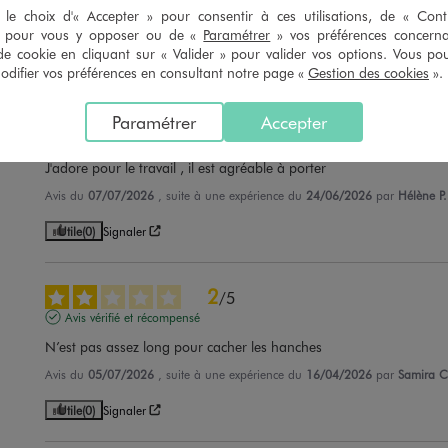
le choix d'« Accepter » pour consentir à ces utilisations, de « Con
Avis du
09/07/2026
, suite à une expérience du
26/06/2026
par
Edith G.
» pour vous y opposer ou de «
Paramétrer
» vos préférences concern
de cookie en cliquant sur « Valider » pour valider vos options. Vous po
Utile
(0)
Signaler
ifier vos préférences en consultant notre page «
Gestion des cookies
».
5
/
5
Paramétrer
Accepter
Avis vérifié et récompensé
J'adore pour le travail , il est agréable à porter
Avis du
07/07/2026
, suite à une expérience du
24/06/2026
par
Hélène P.
Utile
(0)
Signaler
2
/
5
Avis vérifié et récompensé
N’est pas assez long pour cacher les hanches
Avis du
05/07/2026
, suite à une expérience du
16/04/2026
par
Samira C
Utile
(0)
Signaler