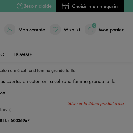
Besoin d'aide
Choisir mon magasin
0
Mon compte
Wishlist
Mon panier
DO
HOMME
coton uni à col rond femme grande taille
es courtes en coton uni à col rond femme grande taille
ion
-50% sur le 2ème produit d'été
nne
3 avis)
Réf. :
50036957
Couleur