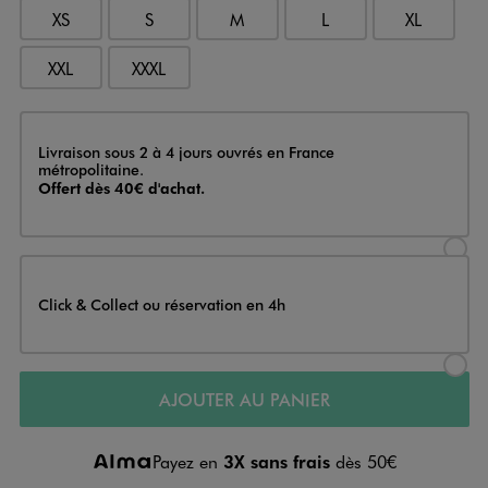
XS
S
M
L
XL
XXL
XXXL
Livraison
Livraison sous 2 à 4 jours ouvrés en France
métropolitaine.
Offert dès 40€ d'achat.
Sélectionner l’option de livraison
Click & Collect ou réservation en 4h
Sélectionner l’option de livraiso
AJOUTER AU PANIER
Payez en
3X sans frais
dès 50€