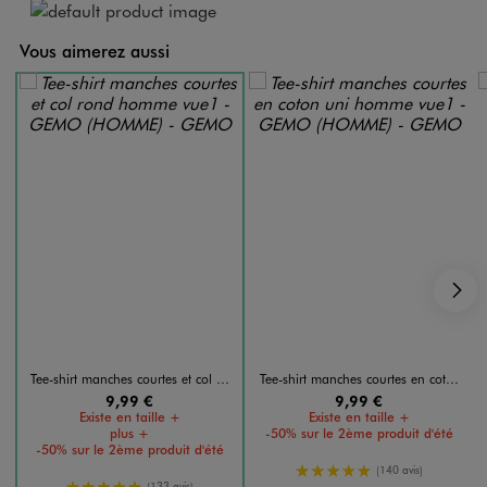
Vous aimerez aussi
S
Tee-shirt manches courtes et col rond homme
Tee-shirt manches courtes en coton uni homme
9,99 €
9,99 €
Existe en taille +
Existe en taille +
plus +
-50% sur le 2ème produit d'été
-50% sur le 2ème produit d'été
5/5 de moyenne
(140 avis)
5/5 de moyenne
(133 avis)