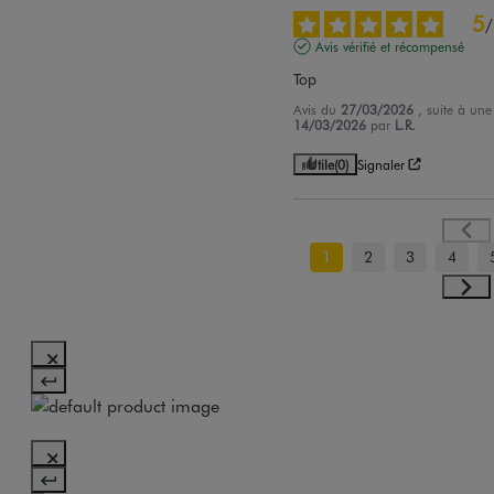
5
/
Avis vérifié et récompensé
Top
Avis du
27/03/2026
, suite à un
14/03/2026
par
L.R.
Utile
(0)
Signaler
1
2
3
4