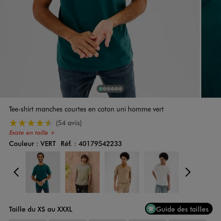
1
Sur 6
2
Sur 6
3
Sur 6
4
Sur 6
5
Sur 6
6
Sur 6
Tee-shirt manches courtes en coton uni homme vert
4.5/5 de moyenne
(54 avis)
Existe en taille +
Couleur :
VERT
Réf. :
40179542233
Couleur
Choisissez votre Couleur
Précédent
Suiv
Taille du XS au XXXL
Guide des tailles