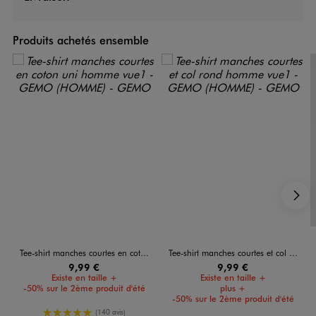
Produits achetés ensemble
S
Tee-shirt manches courtes en coton uni homme
Tee-shirt manches courtes et col rond homme
9,99 €
9,99 €
Existe en taille +
Existe en taille +
-50% sur le 2ème produit d'été
plus +
-50% sur le 2ème produit d'été
5/5 de moyenne
(140 avis)