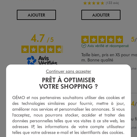
5/5 de moyenne
(133 avis)
AU PANIER
AU PANIER
AJOUTER
AJOUTER
4.7
5
/
5
/
Avis vérifié et récompensé
Taille bien, pris en XS pour mo
m. Bonne qualité
Avis du
13/07/2026
, suite à un
Basé sur
54
avis soumis à un
Continuer sans accepter
30/06/2026
par
S.C.
contrôle
PRÊT À OPTIMISER
Voir tous les avis sur ce site
Utile
(0)
Signaler
VOTRE SHOPPING ?
5
étoiles
39
GÉMO et nos partenaires souhaitons utiliser des cookies et
4
étoiles
15
4
des technologies similaires pour fournir, mettre à jour,
/
3
étoiles
0
améliorer nos services et personnaliser les annonces. Si vous
Avis vérifié et récompensé
2
étoiles
0
l'acceptez, nous pourrons stocker, accéder et traiter des
Bien ajuste peut être un peu f
1
étoile
0
données personnelles telles que vos visites à ce site web, les
adresses IP, les informations de votre compte utilisateur
Avis du
13/07/2026
, suite à un
Trier les avis
30/06/2026
par
Patricia B.
telles que votre adresse e-mail et les identifiants des cookies.