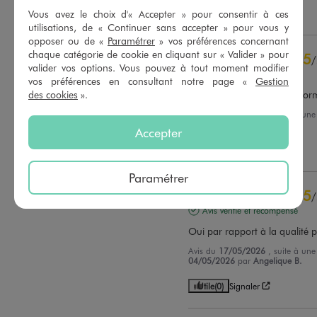
Vous avez le choix d'« Accepter » pour consentir à ces
Utile
(0)
Signaler
utilisations, de « Continuer sans accepter » pour vous y
opposer ou de «
Paramétrer
» vos préférences concernant
chaque catégorie de cookie en cliquant sur « Valider » pour
5
/
valider vos options. Vous pouvez à tout moment modifier
Avis vérifié et récompensé
vos préférences en consultant notre page «
Gestion
des cookies
».
Excellent produit, ne se défo
Avis du
30/06/2026
, suite à un
15/06/2026
par
Anais D.
Accepter
Utile
(0)
Signaler
Paramétrer
5
/
Avis vérifié et récompensé
Oui par rapport à la qualité pr
Avis du
17/05/2026
, suite à un
04/05/2026
par
Angelique B.
Utile
(0)
Signaler