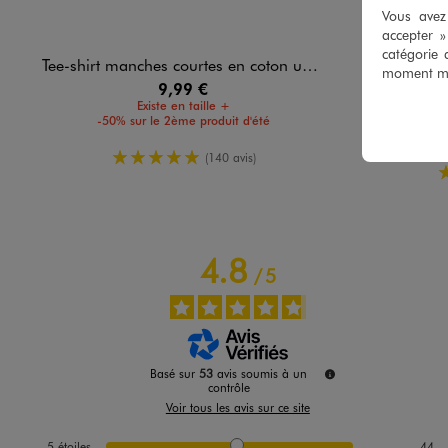
Vous avez 
accepter 
catégorie 
Tee-shirt manches courtes en coton uni homme
Tee-shirt ma
moment mod
9,99 €
Existe en taille +
-50% sur le 2ème produit d'été
-50%
5/5 de moyenne
(140 avis)
4.8
/
5
Basé sur
53
avis soumis à un
contrôle
Voir tous les avis sur ce site
5
étoiles
44