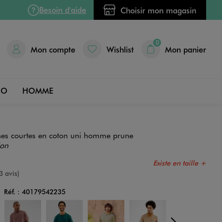
Besoin d'aide
Choisir mon magasin
0
Mon compte
Wishlist
Mon panier
DO
HOMME
hes courtes en coton uni homme prune
ion
Existe en taille +
e
3 avis)
Réf. :
40179542235
Couleur