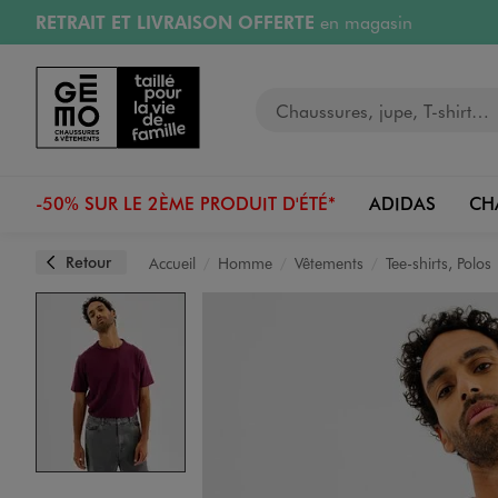
RETRAIT ET LIVRAISON OFFERTE
en magasin
Aller au contenu principal
Aller à la navigation
RÉSERVATION GRATUITE
4h en magasin
Retours OFFERTS
pendant 30 jours
LIVRAISON OFFERTE
A partir de 40€
Image 5 sur 6
Votre recherche
-50% SUR LE 2ÈME PRODUIT D'ÉTÉ*
ADIDAS
CH
Retour
Accueil
Homme
Vêtements
Tee-shirts, Polos
Image 6 sur 6
Image 1 sur 6