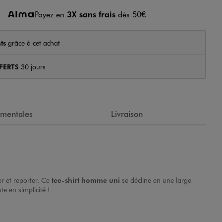
Payez en
3X sans frais
dès 50€
ts
grâce à cet achat
FERTS
30 jours
ementales
Livraison
r et reporter. Ce
tee-shirt homme
uni
se décline en une large
e en simplicité !