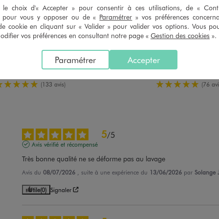
le choix d'« Accepter » pour consentir à ces utilisations, de « Con
» pour vous y opposer ou de «
Paramétrer
» vos préférences concern
de cookie en cliquant sur « Valider » pour valider vos options. Vous po
nches courtes et col rond homme
Tee-shirt manches courtes et col
ifier vos préférences en consultant notre page «
Gestion des cookies
».
9,99 €
9,99 €
Existe en taille +
Existe en taille +
Paramétrer
Accepter
plus +
plus +
 sur le 2ème produit d'été
-50% sur le 2ème produit 
5/5 de moyenne
5/5 de moy
(133 avis)
(76 avi
5
/
5
Avis vérifié et récompensé
Très bonne qualité ne se déforme pas au lavage
Avis du
08/07/2026
, suite à une expérience du
13/06/2026
par
Solange J
Utile
(0)
Signaler