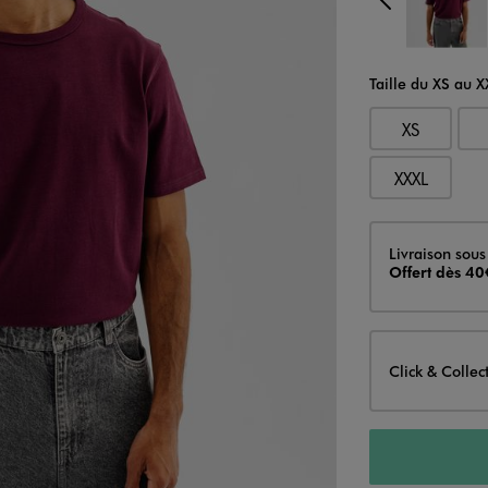
Précé
Taille du XS au 
XS
XXXL
Livraison
Livraison sous
Offert dès 40
Click & Collec