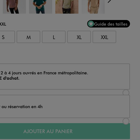
dent
Suivan
XXXL
Guide des tailles
S
M
L
XL
XXL
 2 à 4 jours ouvrés en France métropolitaine.
€ d'achat.
Sélectionner l’option de livraison Achat et li
t ou réservation en 4h
Sélectionner l’option de livraison Achat et r
AJOUTER AU PANIER