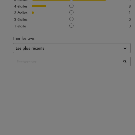
4
étoiles
8
3
étoiles
1
2
étoiles
0
1
étoile
0
Trier les avis