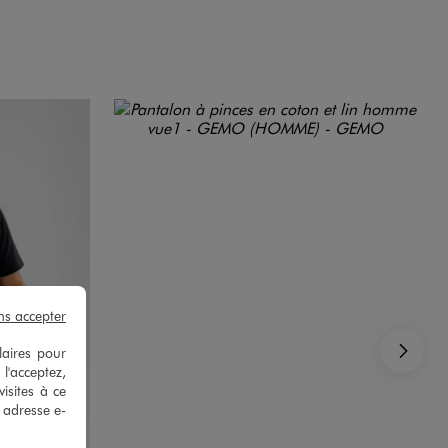
ns accepter
laires pour
Su
 l'acceptez,
isites à ce
e adresse e-