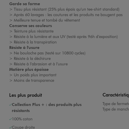
Garde sa forme
> Tissu plus résistant
(25% plus épais qu’un tee-shirt
standard)
> Après 60 lavages : les coutures et les produits ne bougent
pas
> Meilleure tenue et tombé du vêtement
Conserve ses couleurs
>
Teinture plus résistante
>
Résiste à la lumière et aux UV (testé après 96h
d’exposition)
>
Résiste à la transpiration
Image 1 sur 6
Résiste à l'usure
>
Ne bouloche pas (testé sur 10800 cycles)
>
Résiste à la déchirure
>
Résiste à l’abrasion et à l’usure
Matière plus épaisse
>
Un poids plus important
>
Moins de transparence
Image 2 sur 6
Caractéristi
Les plus produit
Type de fermet
Collection Plus + : des produits plus
Type de manch
résistants
100% coton
Coupe droite