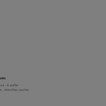
ques
ure :
À enfiler
e :
Manches courtes