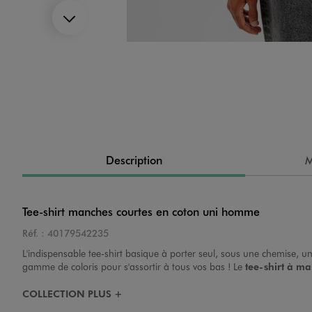
Suivant
Image 4 sur 6
Description
M
Image 5 sur 6
Tee-shirt manches courtes en coton uni homme
Réf. :
40179542235
L'indispensable tee-shirt basique à porter seul, sous une chemise, 
gamme de coloris pour s'assortir à tous vos bas ! Le
tee-shirt à ma
Image 6 sur 6
COLLECTION PLUS +