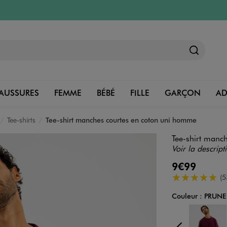
AUSSURES
FEMME
BÉBÉ
FILLE
GARÇON
A
Tee-shirts
Tee-shirt manches courtes en coton uni homme
Tee-shirt manc
Voir la descript
9€99
5/5 de moyenn
(5
Couleur :
PRUNE
Couleur
Choisissez votre 