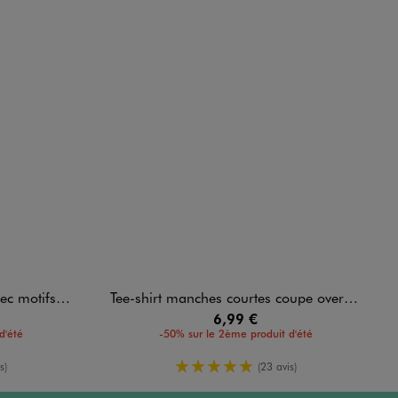
ant et dos fille
Tee-shirt manches courtes coupe oversize avec motif fleur fille
6,99 €
d'été
-50% sur le 2ème produit d'été
enne
5/5 de moyenne
s)
(23 avis)