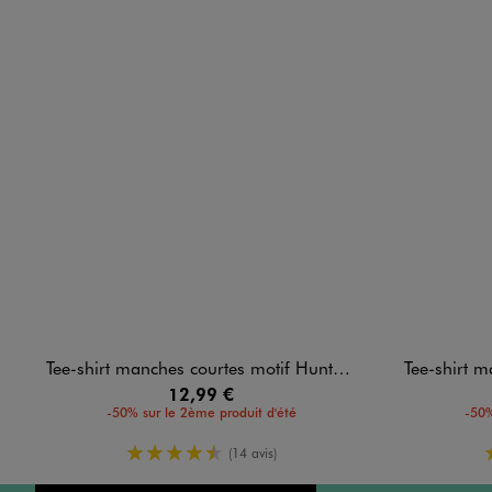
Tee-shirt manches courtes motif Huntrix fille - K-Pop Demon Hunters
Tee-shirt manches
12,99 €
-50% sur le 2ème produit d'été
-50%
4.5/5 de moyenne
(14 avis)