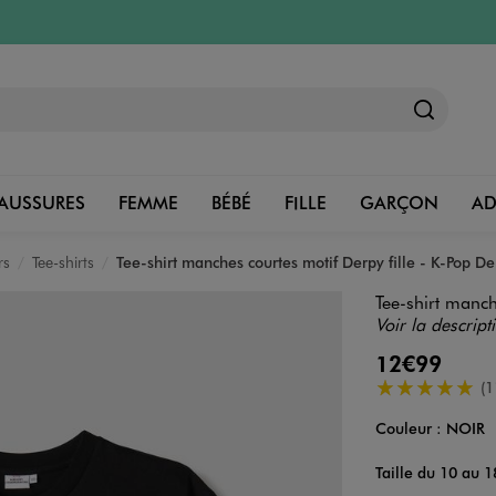
AUSSURES
FEMME
BÉBÉ
FILLE
GARÇON
A
rs
Tee-shirts
Tee-shirt manches courtes motif Derpy fille - K-Pop 
Tee-shirt manch
Voir la descript
12€99
5/5 de moyenn
(1
Couleur :
NOIR
Couleur
Choisissez votre 
Taille du 10 au 