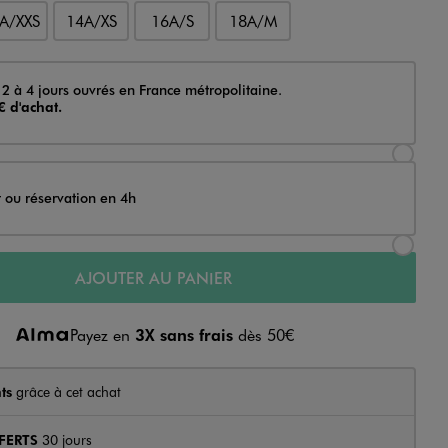
A/XXS
14A/XS
16A/S
18A/M
 2 à 4 jours ouvrés en France métropolitaine.
€ d'achat.
Sélectionner l’option de livraison Achat et li
t ou réservation en 4h
Sélectionner l’option de livraison Achat et r
AJOUTER AU PANIER
Payez en
3X sans frais
dès 50€
ts
grâce à cet achat
FERTS
30 jours