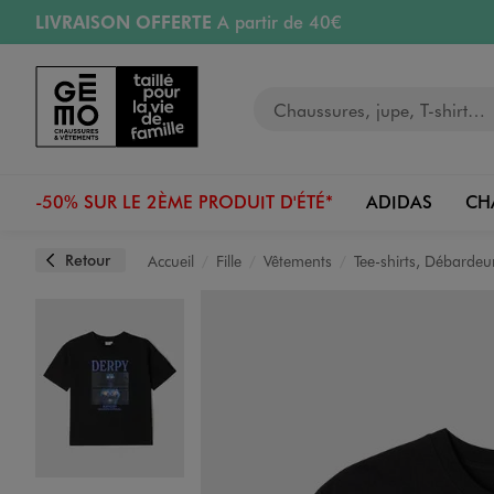
LIVRAISON OFFERTE
A partir de 40€
Aller au contenu principal
Aller à la navigation
RETRAIT ET LIVRAISON OFFERTE
en magasin
Votre recherche
RÉSERVATION GRATUITE
4h en magasin
Retours OFFERTS
pendant 30 jours
-50% SUR LE 2ÈME PRODUIT D'ÉTÉ*
ADIDAS
CH
Retour
Accueil
Fille
Vêtements
Tee-shirts, Débardeu
Image 1 sur 3