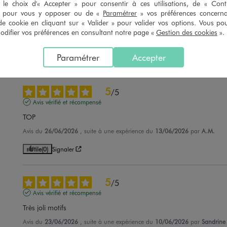
5
/
5
le choix d'« Accepter » pour consentir à ces utilisations, de « Con
Avis vérifié et récompensé
» pour vous y opposer ou de «
Paramétrer
» vos préférences concern
de cookie en cliquant sur « Valider » pour valider vos options. Vous po
Oui
ifier vos préférences en consultant notre page «
Gestion des cookies
».
Avis du
04/07/2026
, suite à une expérience du
20/06/2026
par
Nathalie
Paramétrer
Accepter
Utile
(0)
Signaler
5
/
5
Avis vérifié et récompensé
TOP
Avis du
26/06/2026
, suite à une expérience du
13/06/2026
par
A.M.
Utile
(0)
Signaler
5
/
5
Avis vérifié et récompensé
Très joli motifs
Avis du
23/06/2026
, suite à une expérience du
10/06/2026
par
Sandrine