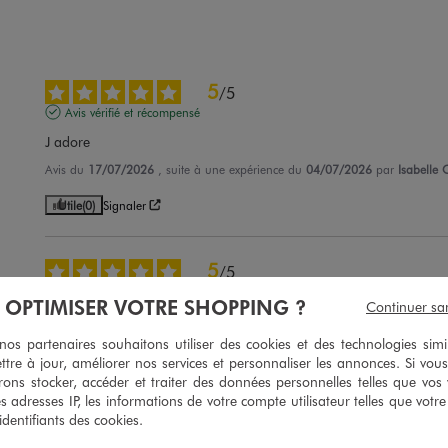
5
/
5
Avis vérifié et récompensé
J adore
Avis du
17/07/2026
, suite à une expérience du
04/07/2026
par
Isabelle 
Utile
(0)
Signaler
5
/
5
Avis vérifié et récompensé
À OPTIMISER VOTRE SHOPPING ?
Continuer sa
RAS
s partenaires souhaitons utiliser des cookies et des technologies simi
Avis du
10/07/2026
, suite à une expérience du
27/06/2026
par
Veronique
ttre à jour, améliorer nos services et personnaliser les annonces. Si vous
ons stocker, accéder et traiter des données personnelles telles que vos v
Utile
(0)
Signaler
es adresses IP, les informations de votre compte utilisateur telles que votr
 identifiants des cookies.