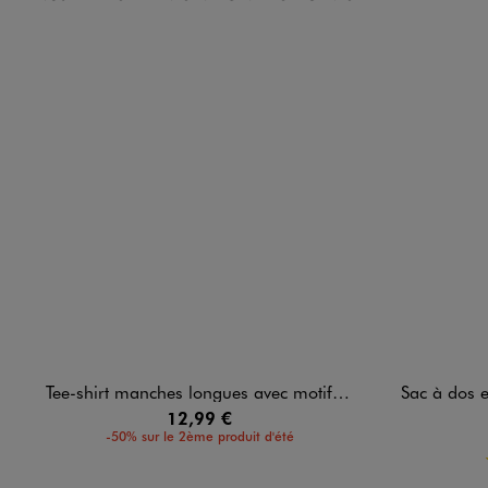
Tee-shirt manches longues avec motif sur l’avant fille - K-Pop Demon Hunters
Sac à dos en 
12,99 €
-50% sur le 2ème produit d'été