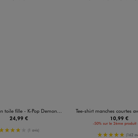
toile fille - K-Pop Demon Hunters
Tee-shirt manches courtes avec motif sur l’avant fille - K
24,99 €
10,99 €
-50% sur le 2ème produit 
4/5 de moyenne
(1 avis)
5/5 de moy
(162 av