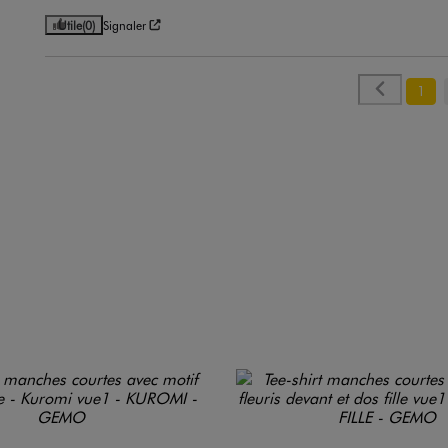
Utile
(0)
Signaler
1