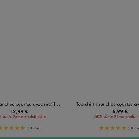
 courtes avec motif manga fille - Kuromi
Tee-shirt manches courtes avec motifs fleuris dev
12,99 €
6,99 €
 sur le 2ème produit d'été
-50% sur le 2ème produit 
5/5 de moyenne
5/5 de moy
(28 avis)
(18 avi