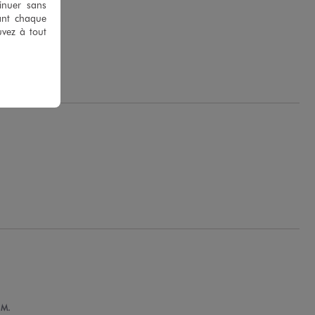
tinuer sans
ant chaque
uvez à tout
 M.
 M.