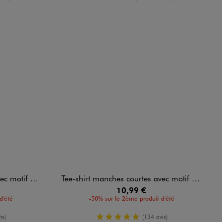
-pop Demon Hunters
Tee-shirt manches courtes avec motif Huntrix fille - K-pop Demon Hunters
10,99 €
d'été
-50% sur le 2ème produit d'été
enne
5/5 de moyenne
is)
(134 avis)