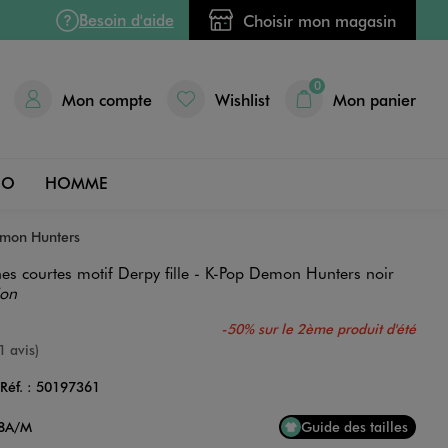
Besoin d'aide
Choisir mon magasin
0
Mon compte
Wishlist
Mon panier
DO
HOMME
Demon Hunters
es courtes motif Derpy fille - K-Pop Demon Hunters noir
ion
-50% sur le 2ème produit d'été
e
1 avis)
Réf. :
50197361
Couleur
18A/M
Guide des tailles