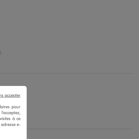
C.
ns accepter
laires pour
 J.
 l'acceptez,
isites à ce
e adresse e-