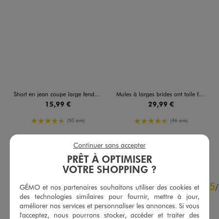
Short en jean coupe large fendu sur les côtés femme
Mules à larges brides ont toile femme - 5 Miles
15,99 €
29,99 €
4.5/5 de moyenne
4.5/5 de moyenne
(50 avis)
(46 avis)
Continuer sans accepter
AU PANIER
AU PANIER
AJOUTER
AJOUTER
PRÊT À OPTIMISER
VOTRE SHOPPING ?
4.8
5
/
5
/
GÉMO et nos partenaires souhaitons utiliser des cookies et
des technologies similaires pour fournir, mettre à jour,
Avis vérifié et récompensé
améliorer nos services et personnaliser les annonces. Si vous
au top !
l'acceptez, nous pourrons stocker, accéder et traiter des