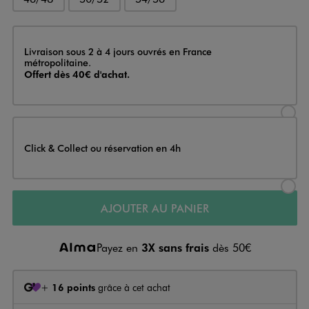
Livraison
Livraison sous 2 à 4 jours ouvrés en France
métropolitaine.
Offert dès 40€ d'achat.
Sélectionner l’option de livraison
Click & Collect ou réservation en 4h
Sélectionner l’option de livraiso
AJOUTER AU PANIER
Payez en
3X sans frais
dès 50€
+
16 points
grâce à cet achat