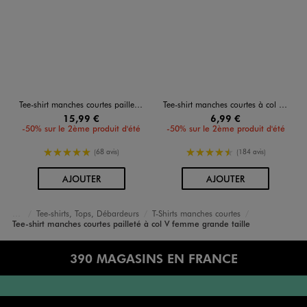
Tee-shirt manches courtes pailleté à col V femme grande taille
Tee-shirt manches courtes à col V femme grande taille
15,99 €
6,99 €
-50% sur le 2ème produit d'été
-50% sur le 2ème produit d'été
5/5 de moyenne
4.5/5 de moyenne
(68 avis)
(184 avis)
AU PANIER
AU PANIER
AJOUTER
AJOUTER
Tee-shirts, Tops, Débardeurs
T-Shirts manches courtes
Accueil
Femme
Vêtements
Tee-shirt manches courtes pailleté à col V femme grande taille
390 MAGASINS EN FRANCE