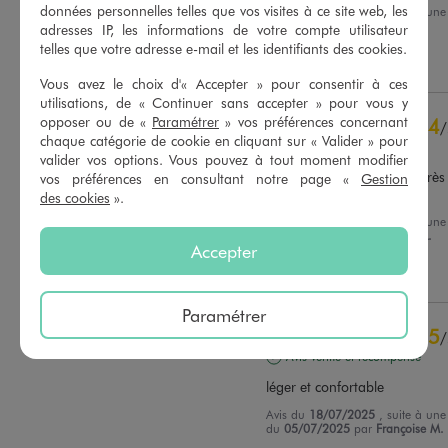
données personnelles telles que vos visites à ce site web, les
Avis du
14/07/2026
, suite à une
du
29/06/2026
par
Anne F.
adresses IP, les informations de votre compte utilisateur
Basé sur
28
avis soumis à un
contrôle
telles que votre adresse e-mail et les identifiants des cookies.
Utile
(0)
Signaler
Voir tous les avis sur ce site
Vous avez le choix d'« Accepter » pour consentir à ces
utilisations, de « Continuer sans accepter » pour vous y
5
étoiles
23
opposer ou de «
Paramétrer
» vos préférences concernant
4
/
4
étoiles
4
chaque catégorie de cookie en cliquant sur « Valider » pour
Avis vérifié et récompensé
3
étoiles
1
valider vos options. Vous pouvez à tout moment modifier
2
étoiles
0
Un peu transparent mais très 
vos préférences en consultant notre page «
Gestion
porter
1
étoile
0
des cookies
».
Avis du
01/08/2025
, suite à une
Trier les avis
du
19/07/2025
par
Séverine L.
Accepter
Utile
(0)
Signaler
Paramétrer
5
/
Avis vérifié et récompensé
léger et confortable
Avis du
18/07/2025
, suite à une
du
05/07/2025
par
Françoise M.