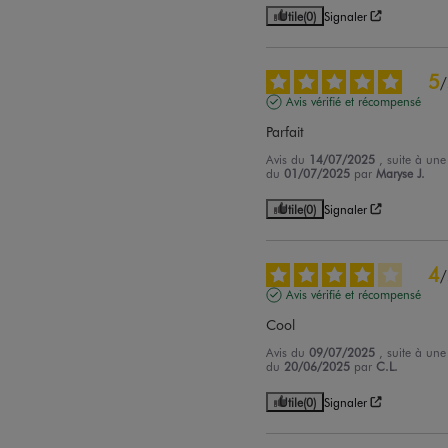
Utile
(0)
Signaler
5
/
Avis vérifié et récompensé
Parfait
Avis du
14/07/2025
, suite à une
du
01/07/2025
par
Maryse J.
Utile
(0)
Signaler
4
/
Avis vérifié et récompensé
Cool
Avis du
09/07/2025
, suite à une
du
20/06/2025
par
C.L.
Utile
(0)
Signaler