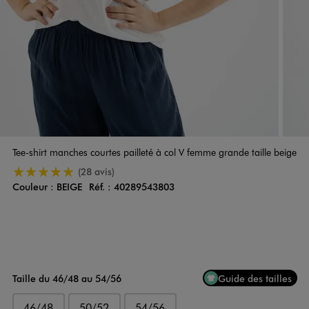
Tee-shirt manches courtes pailleté à col V femme grande taille beige
5/5 de moyenne
(28 avis)
Couleur :
BEIGE
Réf. :
40289543803
Couleur
Choisissez votre Couleur
Taille du 46/48 au 54/56
Guide des tailles
46/48
50/52
54/56