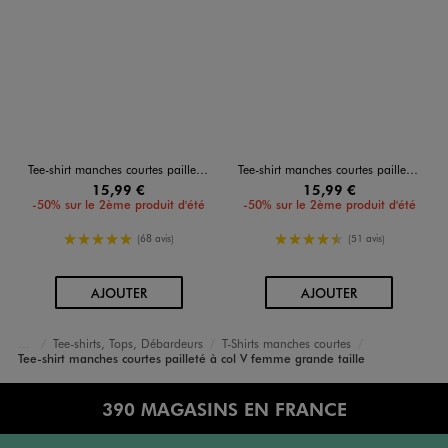
Tee-shirt manches courtes pailleté à col V femme grande taille
Tee-shirt manches courtes pailleté à col V femme grande taille
15,99 €
15,99 €
-50% sur le 2ème produit d'été
-50% sur le 2ème produit d'été
5/5 de moyenne
4.5/5 de moyenne
(68 avis)
(51 avis)
AU PANIER
AU PANIER
AJOUTER
AJOUTER
Tee-shirts, Tops, Débardeurs
T-Shirts manches courtes
Accueil
Femme
Vêtements
Tee-shirt manches courtes pailleté à col V femme grande taille
390 MAGASINS EN FRANCE