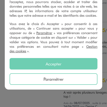
l'acceptez, nous pourrons stocker, accéder et traiter des
Avis du
28/05/2026
, suite à un
données personnelles telles que vos visites à ce site web, les
15/05/2026
par
Malika A.
Basé sur
66
avis soumis à un
adresses IP, les informations de votre compte utilisateur
contrôle
Utile
(0)
Signaler
telles que votre adresse e-mail et les identifiants des cookies.
Voir tous les avis sur ce site
Vous avez le choix d'« Accepter » pour consentir à ces
5
étoiles
52
utilisations, de « Continuer sans accepter » pour vous y
5
/
4
étoiles
13
opposer ou de «
Paramétrer
» vos préférences concernant
Avis vérifié et récompensé
3
étoiles
1
chaque catégorie de cookie en cliquant sur « Valider » pour
2
étoiles
0
valider vos options. Vous pouvez à tout moment modifier
Top, j'en ai de toutes les couleu
Lavage facile, ne d'éteind pa
vos préférences en consultant notre page «
Gestion
1
étoile
0
des cookies
».
Avis du
22/07/2025
, suite à un
Trier les avis
09/07/2025
par
Veronique M.
Accepter
Utile
(0)
Signaler
Paramétrer
5
/
Avis vérifié et récompensé
A voir après plusieurs lavages 
top !
Avis du
08/07/2025
, suite à un
24/06/2025
par
Denise C.