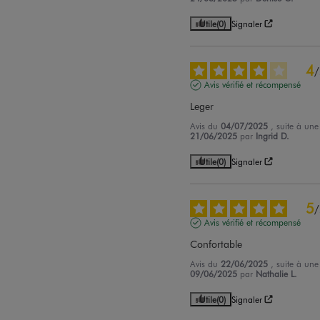
Utile
(0)
Signaler
4
/
Avis vérifié et récompensé
Leger
Avis du
04/07/2025
, suite à un
21/06/2025
par
Ingrid D.
Utile
(0)
Signaler
5
/
Avis vérifié et récompensé
Confortable
Avis du
22/06/2025
, suite à un
09/06/2025
par
Nathalie L.
Utile
(0)
Signaler