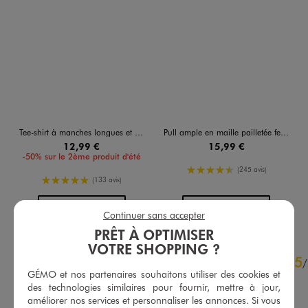
Tee-shirt à manches longues et col V en maille texturée femme
Pull ample en maille pailletée femme
12,99 €
15,99 €
-50% sur le 2ème produit d'été
4.5/5 de moyenne
(245 avis)
5/5 de moyenne
(133 avis)
AU PANIER
AU PANIER
AJOUTER
AJOUTER
Continuer sans accepter
PRÊT À OPTIMISER
VOTRE SHOPPING ?
4.8
5
/
5
/
GÉMO et nos partenaires souhaitons utiliser des cookies et
Avis vérifié et récompensé
des technologies similaires pour fournir, mettre à jour,
Doux et leger
améliorer nos services et personnaliser les annonces. Si vous