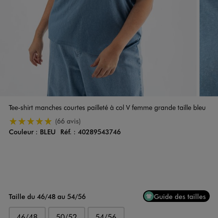
Tee-shirt manches courtes pailleté à col V femme grande taille bleu
5/5 de moyenne
(66 avis)
Couleur :
BLEU
Réf. :
40289543746
Couleur
Choisissez votre Couleur
Taille du 46/48 au 54/56
Guide des tailles
46/48
50/52
54/56