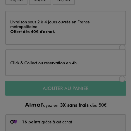
Livraison
Livraison sous 2 à 4 jours ouvrés en France
métropolitaine.
Offert dès 40€ d'achat.
Sélectionner l’option de livraison
Click & Collect ou réservation en 4h
Sélectionner l’option de livraiso
AJOUTER AU PANIER
Payez en
3X sans frais
dès 50€
+
16 points
grâce à cet achat