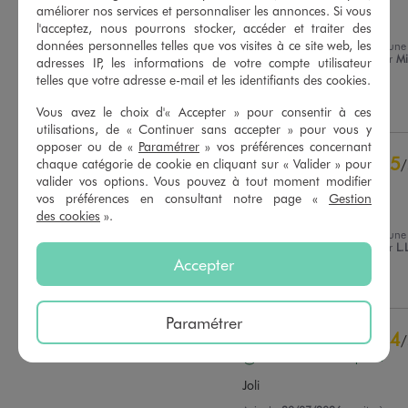
améliorer nos services et personnaliser les annonces. Si vous
Jolie couleur
l'acceptez, nous pourrons stocker, accéder et traiter des
données personnelles telles que vos visites à ce site web, les
Avis du
31/07/2026
, suite à une
expérience du
17/07/2026
par
Mi
adresses IP, les informations de votre compte utilisateur
Basé sur
25
avis soumis à un
Y.
contrôle
telles que votre adresse e-mail et les identifiants des cookies.
Voir tous les avis sur ce site
Utile
(0)
Signaler
Vous avez le choix d'« Accepter » pour consentir à ces
utilisations, de « Continuer sans accepter » pour vous y
5
étoiles
19
opposer ou de «
Paramétrer
» vos préférences concernant
4
étoiles
5
5
chaque catégorie de cookie en cliquant sur « Valider » pour
/
3
étoiles
1
valider vos options. Vous pouvez à tout moment modifier
Avis vérifié et récompensé
2
étoiles
0
vos préférences en consultant notre page «
Gestion
Design original
1
étoile
0
des cookies
».
Avis du
30/07/2026
, suite à une
Trier les avis
expérience du
17/07/2026
par
L.
Accepter
Utile
(0)
Signaler
Paramétrer
4
/
Avis vérifié et récompensé
Joli