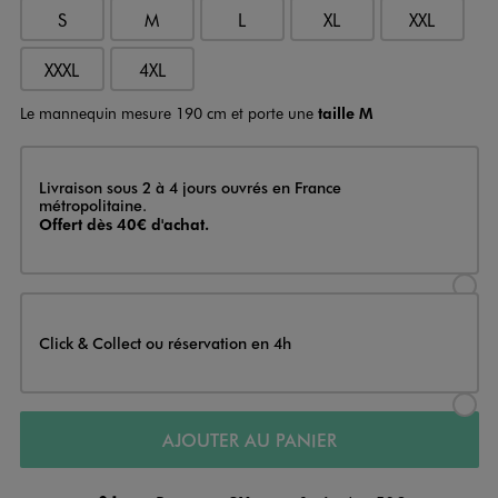
S
M
L
XL
XXL
XXXL
4XL
Le mannequin mesure 190 cm et porte une
taille M
Livraison
Livraison sous 2 à 4 jours ouvrés en France
métropolitaine.
Offert dès 40€ d'achat.
Sélectionner l’option de livraison
Click & Collect ou réservation en 4h
Sélectionner l’option de livraiso
AJOUTER AU PANIER