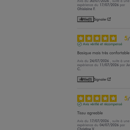
Avis du
30/07/2026
, suite à une
expérience du
17/07/2026
par
Ghislaine F.
Utile
(0)
Signaler
5
/
Avis vérifié et récompensé
Basique mais très confortable
Avis du
24/07/2026
, suite à une
expérience du
11/07/2026
par
Ju
C.
Utile
(0)
Signaler
5
/
Avis vérifié et récompensé
Tissu agreable
Avis du
17/07/2026
, suite à une
expérience du
04/07/2026
par
Christine V.