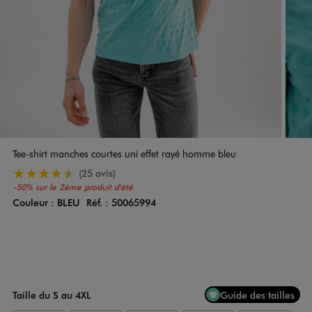
Tee-shirt manches courtes uni effet rayé homme bleu
4.5/5 de moyenne
(25 avis)
-50% sur le 2ème produit d'été
Couleur :
BLEU
Réf. :
50065994
Couleur
Choisissez votre Couleur
Taille du S au 4XL
Guide des tailles