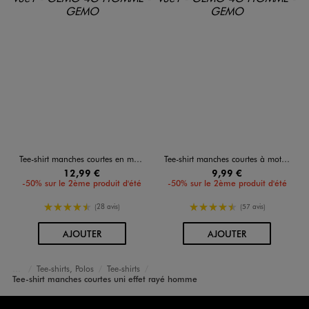
Tee-shirt manches courtes en maille fantaisie homme
Tee-shirt manches courtes à motif feuillage homme
12,99 €
9,99 €
-50% sur le 2ème produit d'été
-50% sur le 2ème produit d'été
4.5/5 de moyenne
4.5/5 de moyenne
(28 avis)
(57 avis)
AU PANIER
AU PANIER
AJOUTER
AJOUTER
Tee-shirts, Polos
Tee-shirts
Accueil
Homme
Vêtements
Tee-shirt manches courtes uni effet rayé homme