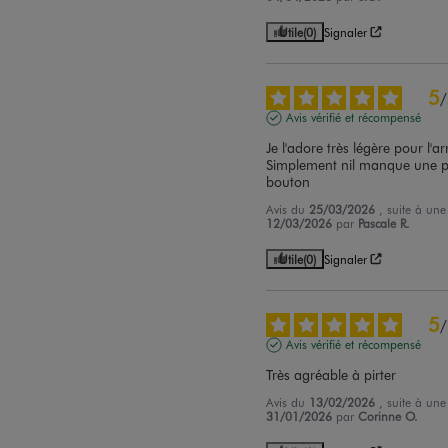
Utile
(0)
Signaler
5
/
Avis vérifié et récompensé
Je l'adore très légère pour l'a
Simplement nil manque une pr
bouton
Avis du
25/03/2026
, suite à un
12/03/2026
par
Pascale R.
Utile
(0)
Signaler
5
/
Avis vérifié et récompensé
Très agréable à pirter
Avis du
13/02/2026
, suite à un
31/01/2026
par
Corinne O.