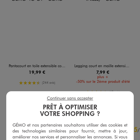
Pantacourt en toile extensible coupe ajustée femme grande taille
Legging court en maille extensible femme grande taille
19,99 €
7,99 €
plus +
-50% sur le 2ème produit d'été
4.5/5 de moyenne
(244 avis)
4.5/5 de moyenne
(62 avis)
Continuer sans accepter
AU PANIER
AU PANIER
AJOUTER
AJOUTER
PRÊT À OPTIMISER
VOTRE SHOPPING ?
4.8
GÉMO et nos partenaires souhaitons utiliser des cookies et
5
/
5
/
des technologies similaires pour fournir, mettre à jour,
Avis vérifié et récompensé
améliorer nos services et personnaliser les annonces. Si vous