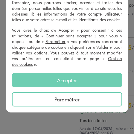
l'acceptez, nous pourrons stocker, accéder et traiter des
Confortable. Il sera parfait po
données personnelles telles que vos visites à ce site web, les
Avis du
13/07/2026
, suite à un
adresses IP, les informations de votre compte utilisateur
28/06/2026
par
Francoise C.
telles que votre adresse e-mail et les identifiants des cookies.
Basé sur
38
avis soumis à un
contrôle
Utile
(0)
Signaler
Voir tous les avis sur ce site
Vous avez le choix d'« Accepter » pour consentir à ces
utilisations, de « Continuer sans accepter » pour vous y
opposer ou de «
Paramétrer
» vos préférences concernant
5
étoiles
32
5
chaque catégorie de cookie en cliquant sur « Valider » pour
/
4
étoiles
4
valider vos options. Vous pouvez à tout moment modifier
Avis vérifié et récompensé
3
étoiles
2
vos préférences en consultant notre page «
Gestion
2
étoiles
0
Super
des cookies
».
1
étoile
0
Avis du
19/06/2026
, suite à un
06/06/2026
par
Aline L.
Accepter
Trier les avis
Utile
(0)
Signaler
Paramétrer
5
/
Avis vérifié et récompensé
Très bien taillee
Avis du
17/04/2026
, suite à un
04/04/2026
par
S.G.