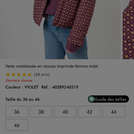
Veste matelassée en viscose imprimée femme violet
5/5 de moyenne
(38 avis)
Dernière chance
Couleur :
VIOLET
Réf. :
40289240319
Couleur
Choisissez votre Couleur
Taille du 36 au 46
Guide des tailles
36
38
40
42
44
46