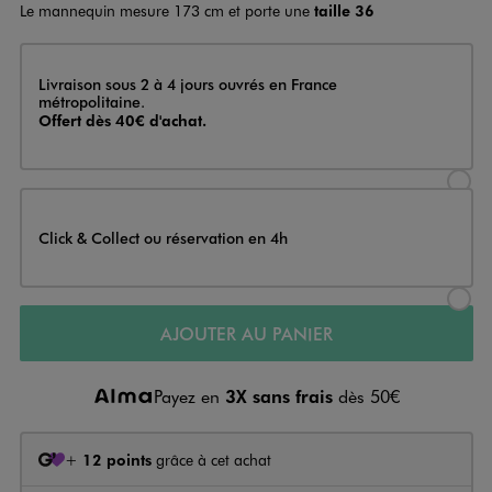
Le mannequin mesure 173 cm et porte une
taille 36
Livraison
Livraison sous 2 à 4 jours ouvrés en France
métropolitaine.
Offert dès 40€ d'achat.
Sélectionner l’option de livraison
Click & Collect ou réservation en 4h
Sélectionner l’option de livraiso
AJOUTER AU PANIER
Payez en
3X sans frais
dès 50€
+
12 points
grâce à cet achat