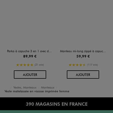
Parka à capuche 3 en 1 avec doublure chaude femme
Manteau mi-long zippé à capuche femme
89,99 €
59,99 €
5/5 de moyenne
4.5/5 de moyenne
(31 avis)
(117 avis)
AU PANIER
AU PANIER
AJOUTER
AJOUTER
Vestes, Manteaux
Manteaux
Accueil
Femme
Vêtements
Veste matelassée en viscose imprimée femme
390 MAGASINS EN FRANCE