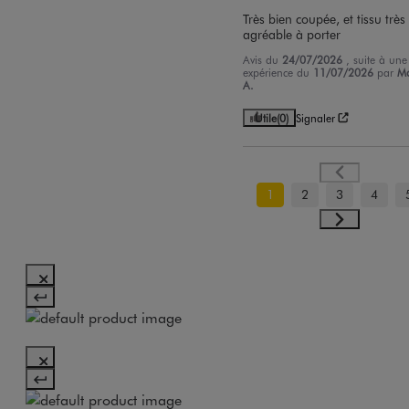
Très bien coupée, et tissu très 
agréable à porter
Avis du
24/07/2026
, suite à une
expérience du
11/07/2026
par
M
A.
Utile
(0)
Signaler
1
2
3
4