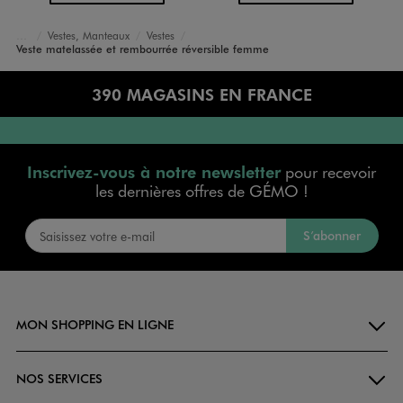
Vestes, Manteaux
Vestes
Accueil
Femme
Vêtements
Veste matelassée et rembourrée réversible femme
390 MAGASINS EN FRANCE
Inscrivez-vous à notre newsletter
pour recevoir
les dernières offres de GÉMO !
S’abonner
MON SHOPPING EN LIGNE
NOS SERVICES