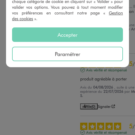
chaque catégorie de cookie en cliquant sur « Valider » pour
Super jolie et confortable …. Il
valider vos options. Vous pouvez à tout moment modifier
manque des poches … sinon 
vos préférences en consultant notre page «
Gestion
amies adorent…
des cookies
».
Avis du
04/08/2026
, suite à une
expérience du
22/07/2026
par
A
Marie D.
Accepter
Utile
(0)
Signaler
Paramétrer
5
/
Avis vérifié et récompensé
produit agréable à porter
Avis du
04/08/2026
, suite à une
expérience du
22/07/2026
par
Ma
S.
Utile
(0)
Signaler
5
/
Avis vérifié et récompensé