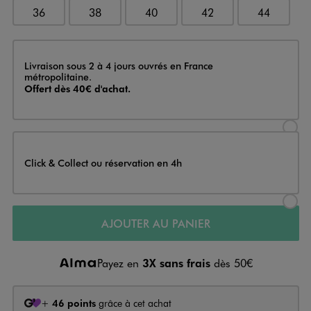
36
38
40
42
44
Livraison
Livraison sous 2 à 4 jours ouvrés en France
métropolitaine.
Offert dès 40€ d'achat.
Sélectionner l’option de livraison
Click & Collect ou réservation en 4h
Sélectionner l’option de livraiso
AJOUTER AU PANIER
Payez en
3X sans frais
dès 50€
+
46 points
grâce à cet achat