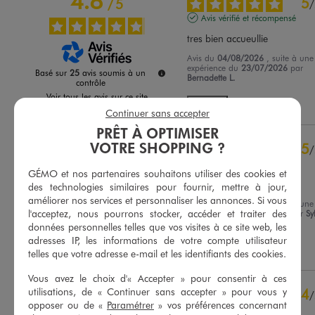
4.8
5
/
5
/
Avis vérifié et récompensé
tres bien accueullie
Avis du
04/08/2026
, suite à une
expérience du
23/07/2026
par
Basé sur
25
avis soumis à un
Bernadette L.
contrôle
Voir tous les avis sur ce site
Utile
(0)
Signaler
Continuer sans accepter
5
étoiles
21
PRÊT À OPTIMISER
4
étoiles
4
VOTRE SHOPPING ?
5
/
3
étoiles
0
Avis vérifié et récompensé
2
étoiles
0
GÉMO et nos partenaires souhaitons utiliser des cookies et
Très joli
des technologies similaires pour fournir, mettre à jour,
1
étoile
0
améliorer nos services et personnaliser les annonces. Si vous
Avis du
04/08/2026
, suite à une
l'acceptez, nous pourrons stocker, accéder et traiter des
Trier les avis
expérience du
22/07/2026
par
Sy
Q.
données personnelles telles que vos visites à ce site web, les
adresses IP, les informations de votre compte utilisateur
Utile
(0)
Signaler
telles que votre adresse e-mail et les identifiants des cookies.
Vous avez le choix d'« Accepter » pour consentir à ces
utilisations, de « Continuer sans accepter » pour vous y
4
/
opposer ou de «
Paramétrer
» vos préférences concernant
Avis vérifié et récompensé