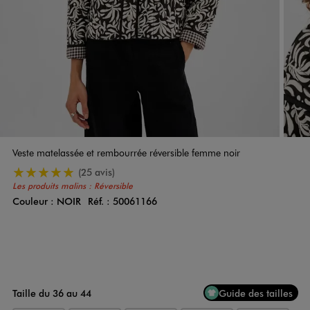
Veste matelassée et rembourrée réversible femme noir
5/5 de moyenne
(25 avis)
Les produits malins : Réversible
Couleur :
NOIR
Réf. :
50061166
Couleur
Choisissez votre Couleur
Taille du 36 au 44
Guide des tailles