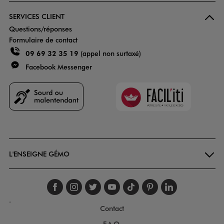
SERVICES CLIENT
Questions/réponses
Formulaire de contact
09 69 32 35 19
(appel non surtaxé)
Facebook Messenger
Faciliti
Goodays
L'ENSEIGNE GÉMO
Suivez-nous sur faceboo
Suivez-nous sur inst
Suivez-nous sur twi
Suivez-nous sur
Suivez-nous s
Suivez-nou
Suivez-
.
Contact
F.A.Q.