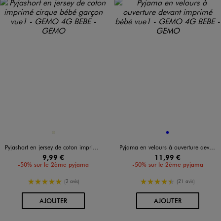
Disponible en 1 coloris
Disponible en 1 coloris
BEIGE
BLEU
Pyjashort en jersey de coton imprimé cirque bébé garçon
Pyjama en velours à ouverture devant imprimé bébé
9,99 €
11,99 €
-50% sur le 2ème pyjama
-50% sur le 2ème pyjama
5/5 de moyenne
4.5/5 de moyenne
(2 avis)
(21 avis)
AU PANIER
AU PANIER
AJOUTER
AJOUTER