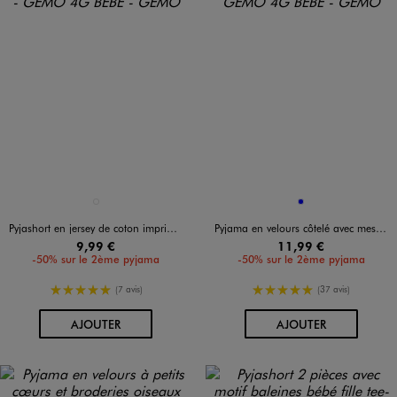
Disponible en 1 coloris
Disponible en 1 coloris
BLANC
BLEU
Pyjashort en jersey de coton imprimé cœurs bébé fille
Pyjama en velours côtelé avec message bébé
9,99 €
11,99 €
-50% sur le 2ème pyjama
-50% sur le 2ème pyjama
5/5 de moyenne
5/5 de moyenne
(7 avis)
(37 avis)
AU PANIER
AU PANIER
AJOUTER
AJOUTER