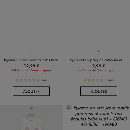
Disponible en 1 coloris
Disponible en 1 coloris
BLANC
VERT
Pyjama 2 pièces motif célestes bébé
Pyjashort en jersey de coton imprimé cœurs bébé fille
12,99 €
9,99 €
-50% sur le 2ème pyjama
-50% sur le 2ème pyjama
5/5 de moyenne
4.5/5 de moyenne
(20 avis)
(3 avis)
AU PANIER
AU PANIER
AJOUTER
AJOUTER