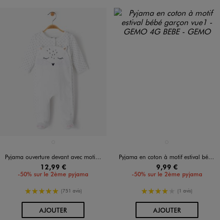
Disponible en 1 coloris
Disponible en 1 coloris
BLANC STANDARD
VERT CLAIR
Pyjama ouverture devant avec motif chat bébé fille
Pyjama en coton à motif estival bébé garçon
12,99 €
9,99 €
-50% sur le 2ème pyjama
-50% sur le 2ème pyjama
5/5 de moyenne
4/5 de moyenne
(751 avis)
(1 avis)
AU PANIER
AU PANIER
AJOUTER
AJOUTER