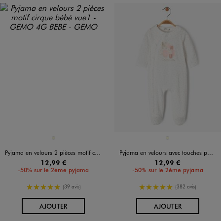
Disponible en 1 coloris
Disponible en 1 coloris
BEIGE
ECRU
Pyjama en velours 2 pièces motif cirque bébé
Pyjama en velours avec touches pailletées bébé fille
12,99 €
12,99 €
-50% sur le 2ème pyjama
-50% sur le 2ème pyjama
5/5 de moyenne
5/5 de moyenne
(39 avis)
(382 avis)
AU PANIER
AU PANIER
AJOUTER
AJOUTER