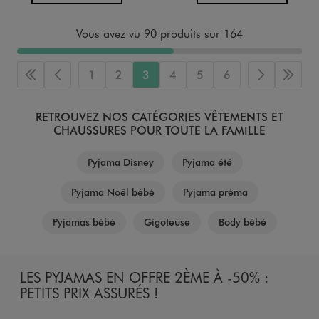
Vous avez vu 90 produits sur 164
1
2
3
4
5
6
Première page
Page précédente
Page suiva
Derni
RETROUVEZ NOS CATÉGORIES VÊTEMENTS ET
CHAUSSURES POUR TOUTE LA FAMILLE
Pyjama Disney
Pyjama été
Pyjama Noël bébé
Pyjama préma
Pyjamas bébé
Gigoteuse
Body bébé
LES PYJAMAS EN OFFRE 2ÈME À -50% :
PETITS PRIX ASSURÉS !