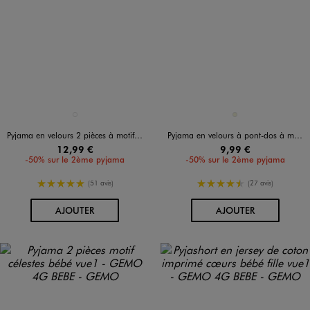
Disponible en 1 coloris
Disponible en 1 coloris
BLANC STANDARD
BEIGE
Pyjama en velours 2 pièces à motif lapin bébé
Pyjama en velours à pont-dos à motif cirque bébé
12,99 €
9,99 €
-50% sur le 2ème pyjama
-50% sur le 2ème pyjama
5/5 de moyenne
4.5/5 de moyenne
(51 avis)
(27 avis)
AU PANIER
AU PANIER
AJOUTER
AJOUTER