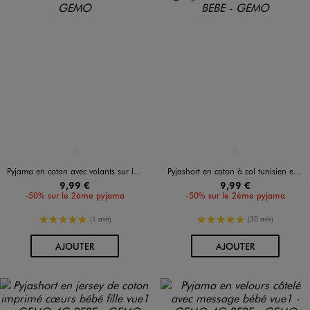
Disponible en 1 coloris
Disponible en 1 coloris
VIOLET CLAIR
VERT CLAIR
Pyjama en coton avec volants sur les épaules bébé fille
Pyjashort en coton à col tunisien et short rayé bébé garçon
9,99 €
9,99 €
-50% sur le 2ème pyjama
-50% sur le 2ème pyjama
5/5 de moyenne
5/5 de moyenne
(1 avis)
(30 avis)
AU PANIER
AU PANIER
AJOUTER
AJOUTER