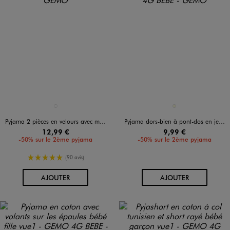
Disponible en 1 coloris
Disponible en 1 coloris
BEIGE CLAIR
ECRU
Pyjama 2 pièces en velours avec motif biche brodé bébé fille
Pyjama dors-bien à pont-dos en jersey de coton imprimé bébé
12,99 €
9,99 €
-50% sur le 2ème pyjama
-50% sur le 2ème pyjama
5/5 de moyenne
(90 avis)
AU PANIER
AU PANIER
AJOUTER
AJOUTER