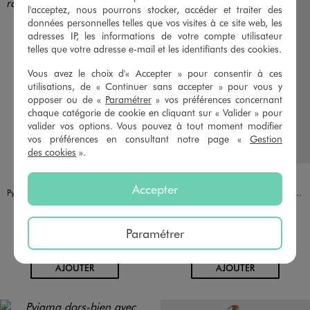
l'acceptez, nous pourrons stocker, accéder et traiter des
données personnelles telles que vos visites à ce site web, les
adresses IP, les informations de votre compte utilisateur
telles que votre adresse e-mail et les identifiants des cookies.
Vous avez le choix d'« Accepter » pour consentir à ces
utilisations, de « Continuer sans accepter » pour vous y
opposer ou de «
Paramétrer
» vos préférences concernant
chaque catégorie de cookie en cliquant sur « Valider » pour
valider vos options. Vous pouvez à tout moment modifier
vos préférences en consultant notre page «
Gestion
des cookies
».
Disponible en 1 coloris
Disponible en 1 coloris
VERT
VERT CLAIR
Accepter
Pyjama dors bien en coton rayé bébé
Pyjama en coton à motifs baleines bébé garçon
11,99 €
9,99 €
-50% sur le 2ème pyjama
-50% sur le 2ème pyjama
Paramétrer
5/5 de moyenne
4.5/5 de moyenne
(24 avis)
(27 avis)
AU PANIER
AU PANIER
AJOUTER
AJOUTER