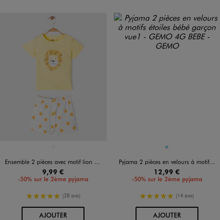
Disponible en 1 coloris
Disponible en 1 coloris
JAUNE CLAIR
BLEU CIEL
Ensemble 2 pièces avec motif lion bébé garçon tee-shirt et short
Pyjama 2 pièces en velours à motifs étoiles bébé garçon
9,99 €
12,99 €
-50% sur le 2ème pyjama
-50% sur le 2ème pyjama
5/5 de moyenne
5/5 de moyenne
(28 avis)
(14 avis)
AU PANIER
AU PANIER
AJOUTER
AJOUTER