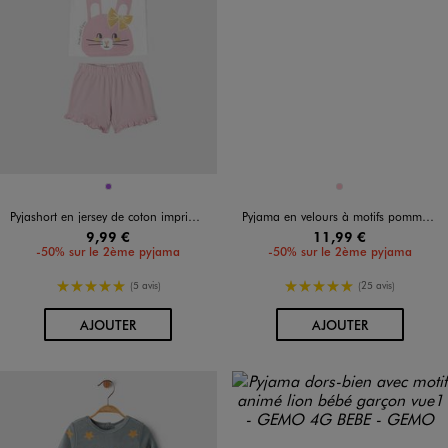
Disponible en 1 coloris
Disponible en 1 coloris
VIOLET
ROSE
Pyjashort en jersey de coton imprimé et pailleté bébé fille
Pyjama en velours à motifs pommes et volants aux épaules bébé
9,99 €
11,99 €
-50% sur le 2ème pyjama
-50% sur le 2ème pyjama
5/5 de moyenne
5/5 de moyenne
(5 avis)
(25 avis)
AU PANIER
AU PANIER
AJOUTER
AJOUTER