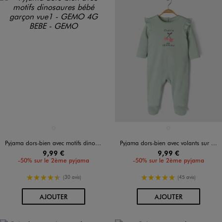
Disponible en 1 coloris
Disponible en 1 coloris
BLEU STANDARD
VERT CLAIR
Pyjama dors-bien avec motifs dinosaures bébé garçon
Pyjama dors-bien avec volants sur les épaules bébé fille
9,99 €
9,99 €
-50% sur le 2ème pyjama
-50% sur le 2ème pyjama
4.5/5 de moyenne
5/5 de moyenne
(30 avis)
(45 avis)
AU PANIER
AU PANIER
AJOUTER
AJOUTER