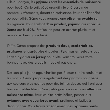
Fille ou garçon, les
pyjamas
sont les
essentiels de naissance
pour bébé. On le sait, bébé grandit vite et à besoin de
nombreux vêtements, durant sa croissance. Pour habiller bébé
ou pour offrir, Gémo vous propose une
offre incroyable
sur
les pyjamas. Pour l’
achat d’un produit, pyjama au choix, le
2ème est à -50%
. Profitez-en pour en acheter plusieurs et
remplir le dressing de bébé !
L’offre Gémo propose des
produits doux, confortables,
pratiques et agréables à porter
.
Pyjamas en velours
pour
l’hiver,
pyjama en jersey
pour l’été, vous trouverez votre
bonheur avec des produits mode et pas chers…
Dès son plus jeune âge, n'hésitez pas à jouer sur les couleurs et
les motifs. Gémo propose également des pyjamas pour bébé
aux couleurs plus neutres pour des teintes douces qui iront aussi
bien aux petites filles qu’aux petits garçons avec une
collection
naissance mixte
. Pour les plus petits bébés, pensez aux
pyjamas avec ouvertures avant
, pratiques et faciles à
déboutonner. Vous trouverez également des
pyjamas pont-