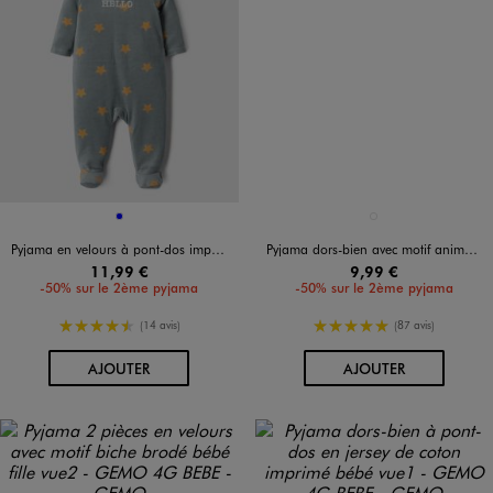
Disponible en 1 coloris
Disponible en 1 coloris
BLEU
JAUNE STANDARD
Pyjama en velours à pont-dos imprimé étoiles bébé
Pyjama dors-bien avec motif animé lion bébé garçon
11,99 €
9,99 €
-50% sur le 2ème pyjama
-50% sur le 2ème pyjama
4.5/5 de moyenne
5/5 de moyenne
(14 avis)
(87 avis)
AU PANIER
AU PANIER
AJOUTER
AJOUTER