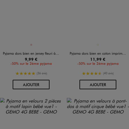
Disponible en 1 coloris
Disponible en 1 coloris
ROSE
ECRU
Pyjama dors bien en jersey fleuri à pont-dos pressionné bébé
Pyjama dors bien en coton imprimé dinosaures ouverture devant par zip bébé
9,99 €
11,99 €
-50% sur le 2ème pyjama
-50% sur le 2ème pyjama
5/5 de moyenne
4.5/5 de moyenne
(36 avis)
(40 avis)
AU PANIER
AU PANIER
AJOUTER
AJOUTER