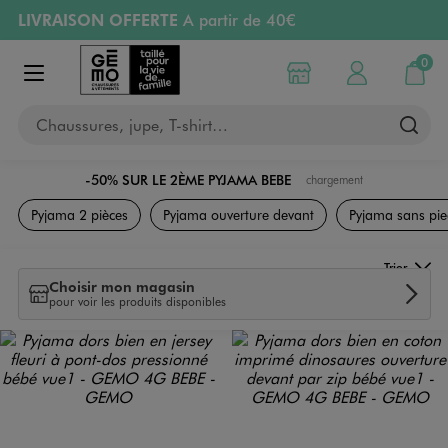
LIVRAISON OFFERTE
A partir de 40€
Aller au contenu principal
Aller à la navigation
RETRAIT ET LIVRAISON OFFERTE
en magasin
0
Choisir mon magasin
Mon compte
Mon pa
Afficher le menu
PAYEZ EN 3x SANS FRAIS
dès 50€
Chaussures, jupe, T-shirt…
Retours OFFERTS
pendant 30 jours
-50% SUR LE 2ÈME PYJAMA BEBE
chargement
Naissance
Pyjama 2 pièces
Pyjama ouverture devant
Pyjama sans pie
Trier
Choisir mon magasin
pour voir les produits disponibles