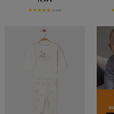
19,99 €
5/5 de moyenne
(5 avis)