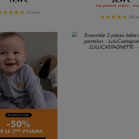
19,99 €
24,99 €
Les produits malins : évol
5/5 de moyenne
(13 avis)
5/5 de moy
(35 av