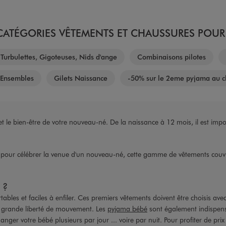
ATÉGORIES VÊTEMENTS ET CHAUSSURES POUR 
Turbulettes, Gigoteuses, Nids d'ange
Combinaisons pilotes
Ensembles
Gilets Naissance
-50% sur le 2eme pyjama au c
t le bien-être de votre nouveau-né. De la naissance à 12 mois, il est impo
pour célébrer la venue d'un nouveau-né, cette gamme de vêtements couvre 
 ?
bles et faciles à enfiler. Ces premiers vêtements doivent être choisis ave
 une grande liberté de mouvement. Les
pyjama bébé
sont également indispens
anger votre bébé plusieurs par jour ... voire par nuit. Pour profiter de pri