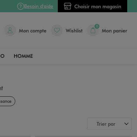
Besoin d'aide
Choisir mon magasin
0
Mon compte
Wishlist
Mon panier
DO
HOMME
t
ssance
Trier par