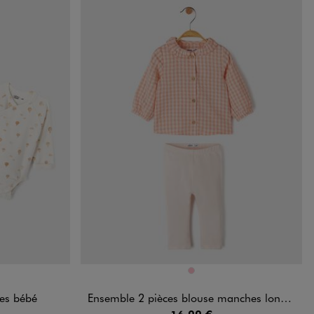
Disponible en 1 coloris
ROSE
ces bébé
Ensemble 2 pièces blouse manches longues + legging bébé