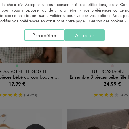
le choix d'« Accepter » pour consentir à ces utilisations, de « Con
» pour vous y opposer ou de «
Paramétrer
» vos préférences concern
de cookie en cliquant sur « Valider » pour valider vos options. Vous po
ifier vos préférences en consultant notre page «
Gestion des cookies
».
Paramétrer
Accepter
n 1 coloris
Disponible en 1 coloris
VERT CLAIR
ROSE CLAIR
 CASTAGNETTE G4G D
LULUCASTAGNET
é garçon body et barboteuse - LuluCastagnette
Ensemble 3 pièces bébé fille blouse, legging et bandea
17,99 €
24,99 €
5/5 de moyenne
4/5 de mo
(14 avis)
(4 avi