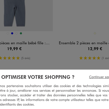
n 4 coloris
Disponible en 1 coloris
BLANC STANDARD
BLEU
ROSE CLAIR
VERT
ECRU
en maille bébé fille : pull et pantalon
Ensemble 2 pièces en maille éponge bébé garçon T
19,99 €
12,99 €
5/5 de moyenne
5/5 de mo
(5 avis)
(1 avi
À OPTIMISER VOTRE SHOPPING ?
Continuer sa
s partenaires souhaitons utiliser des cookies et des technologies simi
ttre à jour, améliorer nos services et personnaliser les annonces. Si vous
ons stocker, accéder et traiter des données personnelles telles que vos v
es adresses IP, les informations de votre compte utilisateur telles que votr
 identifiants des cookies.