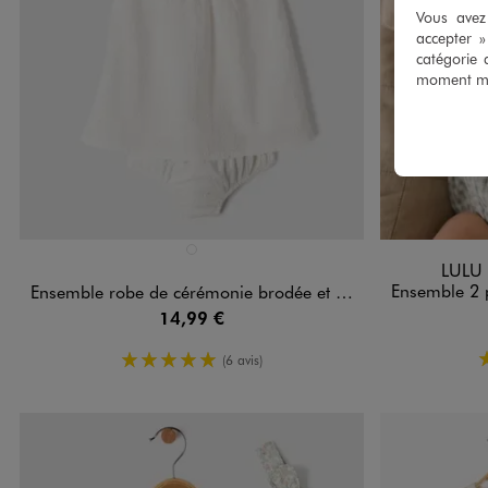
Vous avez 
accepter 
catégorie 
moment mod
Disponible en 1 coloris
Disponible e
BLANC STANDARD
LULU
Ensemble 2 pièces béb
Ensemble robe de cérémonie brodée et culotte bloomer bébé fille
14,99 €
5/5 de moyenne
(6 avis)