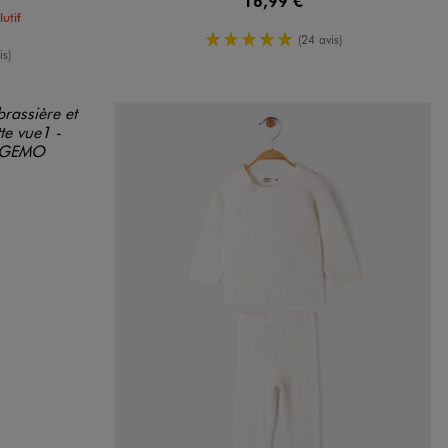
16,99 €
utif
5/5 de moyenne
(24 avis)
enne
is)