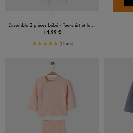
Disponible en 1 coloris
BLANC STANDARD
Ensemble 2 pièces bébé - Tee-shirt et legging
14,99 €
5/5 de moyenne
(35 avis)