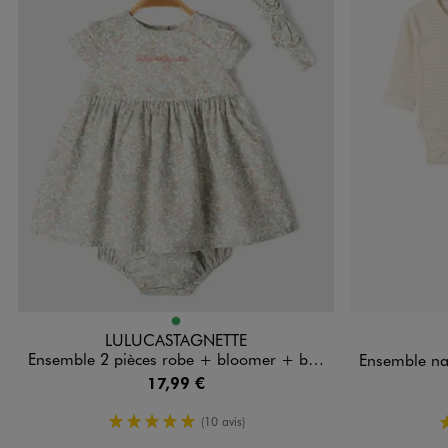
Disponible en 1 coloris
Disponible e
VERT
LULUCASTAGNETTE
Ensemble 2 pièces robe + bloomer + bandeau bébé fille - LuluCastagnette
Ensemble naissance év
17,99 €
5/5 de moyenne
(10 avis)