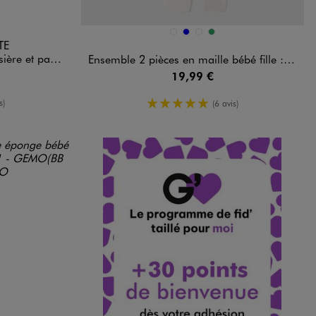
Disponible en 4 coloris
BLANC STANDARD
BLEU
ROSE CLAIR
VERT
TE
 LuluCastagnette
Ensemble 2 pièces en maille bébé fille : pull et pantalon
19,99 €
yenne
5/5 de moyenne
s)
(6 avis)