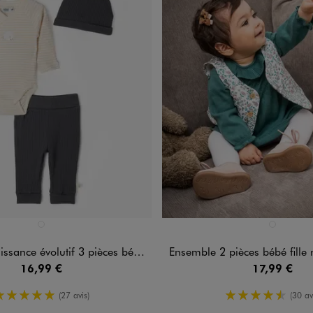
n 1 coloris
Disponible en 1 coloris
GRIS CHINE
VERT STAND
olutif 3 pièces bébé : body, pantalon, bonnet
Ensemble 2 pièces bébé fille robe en mail
16,99 €
17,99 €
5/5 de moyenne
4.5/5 de m
(27 avis)
(30 av