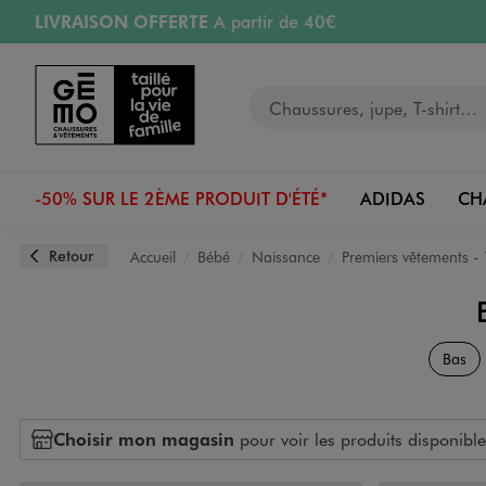
LIVRAISON OFFERTE
A partir de 40€
Aller au contenu principal
Aller à la navigation
RETRAIT ET LIVRAISON OFFERTE
en magasin
Votre recherche
PAYEZ EN 3x SANS FRAIS
dès 50€
Retours OFFERTS
pendant 30 jours
-50% SUR LE 2ÈME PRODUIT D'ÉTÉ*
ADIDAS
CH
Retour
Accueil
Bébé
Naissance
Premiers vêtements - 
Bas
Choisir mon magasin
pour voir les produits disponible