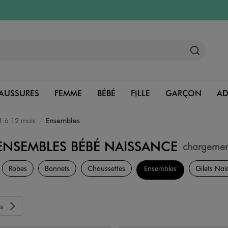
AUSSURES
FEMME
BÉBÉ
FILLE
GARÇON
A
1 à 12 mois
Ensembles
ENSEMBLES BÉBÉ NAISSANCE
chargemen
Naissance
Robes
Bonnets
Chaussettes
Ensembles
Gilets Nai
s