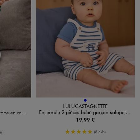
Disponible en 1 coloris
ARD
BLEU
LULUCASTAGNETTE
Ensemble 2 pièces bébé garçon salopette en maille et body - LuluCastagnette
le et collants
19,99 €
5/5 de moyenne
oyenne
(8 avis)
is)