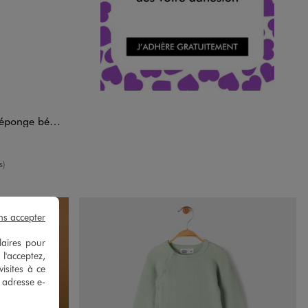
ee-shirt et short
yenne
s)
ns accepter
laires pour
 l'acceptez,
isites à ce
e adresse e-