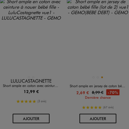
Disponible en 2 coloris
Disponible en 3 coloris
BLANC
JAUNE FONCE
MULTICOLORE
MULTICOLORE
ORANGE
LULUCASTAGNETTE
Short ample en coton avec ceinture à nouer bébé fille - LuluCastagnette
Short ample en jersey de coton bébé fille (lot de 2)
12,99 €
8,99 €
-70%
2,69 €
Dernière chance
5/5 de moyenne
(3 avis)
5/5 de moyenne
(67 avis)
AU PANIER
AU PANIER
AJOUTER
AJOUTER