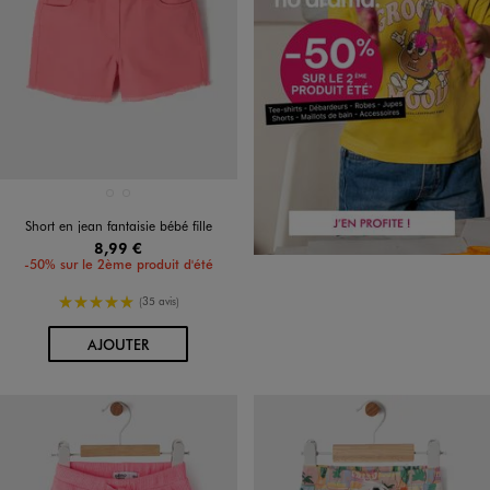
Disponible en 2 coloris
BEIGE CLAIR
ROSE VIF
Short en jean fantaisie bébé fille
8,99 €
-50% sur le 2ème produit d'été
5/5 de moyenne
(35 avis)
AU PANIER
AJOUTER