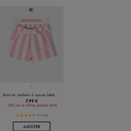
Disponible en 1 coloris
ROSE
Short en molleton à rayures bébé fille
7,99 €
-50% sur le 2ème produit d'été
5/5 de moyenne
(41 avis)
AU PANIER
AJOUTER