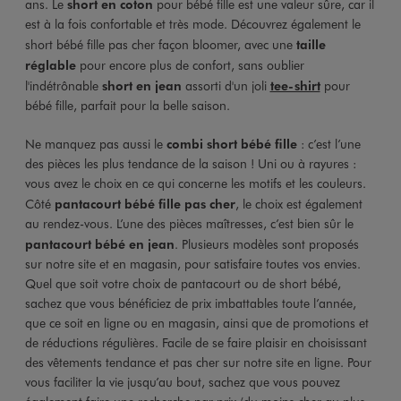
ans. Le
short en coton
pour bébé fille est une valeur sûre, car il
est à la fois confortable et très mode. Découvrez également le
short bébé fille pas cher façon bloomer, avec une
taille
réglable
pour encore plus de confort, sans oublier
l'indétrônable
short en jean
assorti d'un joli
tee-shirt
pour
bébé fille, parfait pour la belle saison.
Ne manquez pas aussi le
combi short bébé fille
: c’est l’une
des pièces les plus tendance de la saison ! Uni ou à rayures :
vous avez le choix en ce qui concerne les motifs et les couleurs.
Côté
pantacourt bébé fille pas cher
, le choix est également
au rendez-vous. L’une des pièces maîtresses, c’est bien sûr le
pantacourt bébé en jean
. Plusieurs modèles sont proposés
sur notre site et en magasin, pour satisfaire toutes vos envies.
Quel que soit votre choix de pantacourt ou de short bébé,
sachez que vous bénéficiez de prix imbattables toute l’année,
que ce soit en ligne ou en magasin, ainsi que de promotions et
de réductions régulières. Facile de se faire plaisir en choisissant
des vêtements tendance et pas cher sur notre site en ligne. Pour
vous faciliter la vie jusqu’au bout, sachez que vous pouvez