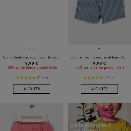
Disponible en 2 coloris
Disponible en 1 coloris
ORANGE
ROSE
BLEU
Combishort avec volants sur le buste bébé fille
Short en jean à rayures et bords francs bébé fille
9,99 €
9,99 €
-50% sur le 2ème produit d'été
-50% sur le 2ème produit d'été
5/5 de moyenne
5/5 de moyenne
(33 avis)
(25 avis)
AU PANIER
AU PANIER
AJOUTER
AJOUTER