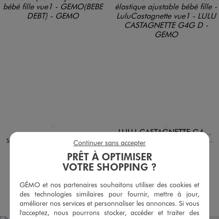
Disponible en 1 coloris
Disponible en 1 coloris
BEIGE CHINE
BLEU FONCE
LULU CASTAGNETTE G4G D
Short fluide avec taille élastique ajustable bébé fille - LuluCastagnette
Short ajouré façon crochet bébé fille
Continuer sans accepter
12,99 €
9,99 €
PRÊT À OPTIMISER
-50% sur le 2ème produit d'été
-50% sur le 2ème produit d'été
VOTRE SHOPPING ?
5/5 de moyenne
5/5 de moyenne
(12 avis)
(2 avis)
GÉMO et nos partenaires souhaitons utiliser des cookies et
AU PANIER
AU PANIER
des technologies similaires pour fournir, mettre à jour,
AJOUTER
AJOUTER
améliorer nos services et personnaliser les annonces. Si vous
l'acceptez, nous pourrons stocker, accéder et traiter des