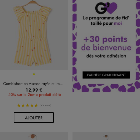
Disponible en 1 coloris
JAUNE
Combishort en viscose rayée et imprimé bébé fille
12,99 €
-50% sur le 2ème produit d'été
5/5 de moyenne
(22 avis)
AU PANIER
AJOUTER