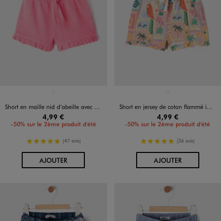
Disponible en 1 coloris
Disponible en 1 coloris
ROSE VIF
BLANC STANDARD
Short en maille nid d’abeille avec volants bébé fille
Short en jersey de coton flammé imprimé bébé fille
4,99 €
4,99 €
-50% sur le 2ème produit d'été
-50% sur le 2ème produit d'été
5/5 de moyenne
5/5 de moyenne
(47 avis)
(36 avis)
AU PANIER
AU PANIER
AJOUTER
AJOUTER