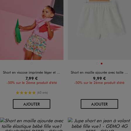
Disponible en 1 coloris
Disponible en 2 coloris
BLANC
BLANC VIF
ROUGE
Short en viscose imprimée léger et fluide bébé fille
Short en maille ajourée avec taille élastique bébé fille
7,99 €
9,99 €
-50% sur le 2ème produit d'été
-50% sur le 2ème produit d'été
5/5 de moyenne
(63 avis)
AU PANIER
AU PANIER
AJOUTER
AJOUTER