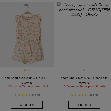
Disponible en 2 coloris
Disponible en 1 coloris
ORANGE
ROSE
ROSE
Combishort avec volants sur le buste bébé fille
Short jupe à motifs fleuris bébé fille
9,99 €
9,99 €
-50% sur le 2ème produit d'été
-50% sur le 2ème produit d'été
5/5 de moyenne
5/5 de moyenne
(1 avis)
(26 avis)
AU PANIER
AU PANIER
AJOUTER
AJOUTER