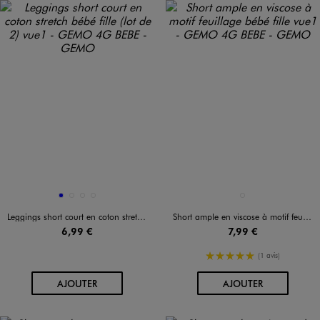
Disponible en 4 coloris
Disponible en 1 coloris
BLEU
BLEU STANDARD
ROSE STANDARD
VERT STANDARD
BLEU STANDARD
Leggings short court en coton stretch bébé fille (lot de 2)
Short ample en viscose à motif feuillage bébé fille
6,99 €
7,99 €
5/5 de moyenne
(1 avis)
AU PANIER
AU PANIER
AJOUTER
AJOUTER