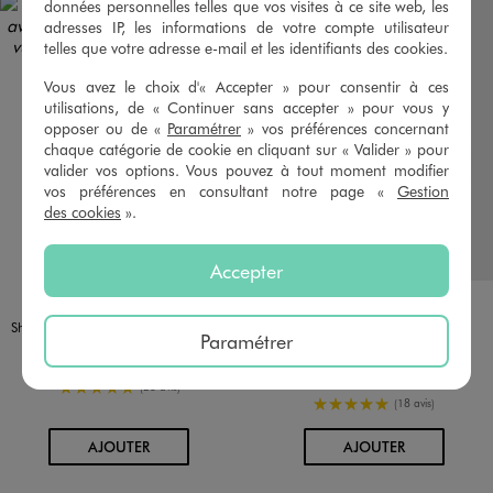
données personnelles telles que vos visites à ce site web, les
adresses IP, les informations de votre compte utilisateur
telles que votre adresse e-mail et les identifiants des cookies.
Vous avez le choix d'« Accepter » pour consentir à ces
utilisations, de « Continuer sans accepter » pour vous y
opposer ou de «
Paramétrer
» vos préférences concernant
chaque catégorie de cookie en cliquant sur « Valider » pour
valider vos options. Vous pouvez à tout moment modifier
vos préférences en consultant notre page «
Gestion
des cookies
».
Accepter
Disponible en 1 coloris
Disponible en 2 coloris
NOIR
BEIGE CLAIR
ROSE VIF
Short à motif pied de poule avec taille ajustable bébé fille
Short en jean fantaisie bébé fille
Paramétrer
9,99 €
9,99 €
-50% sur le 2ème produit d'été
5/5 de moyenne
(26 avis)
5/5 de moyenne
(18 avis)
AU PANIER
AU PANIER
AJOUTER
AJOUTER