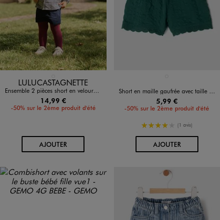
Disponible en 1 coloris
Disponible en 1 coloris
BLEU FONCE
VERT FONCE
LULUCASTAGNETTE
Ensemble 2 pièces short en velours + collant épais bébé fille - LuluCastagnette
Short en maille gaufrée avec taille élastique bébé fille
14,99 €
5,99 €
-50% sur le 2ème produit d'été
-50% sur le 2ème produit d'été
4/5 de moyenne
(1 avis)
AU PANIER
AU PANIER
AJOUTER
AJOUTER