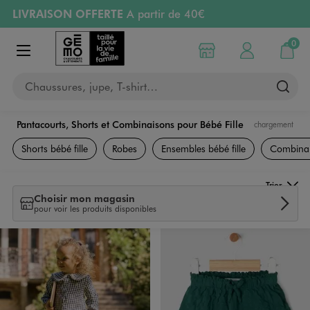
LIVRAISON OFFERTE
A partir de 40€
Aller au contenu principal
Aller à la navigation
RETRAIT ET LIVRAISON OFFERTE
en magasin
0
Choisir mon magasin
Mon compte
Mon pa
Afficher le menu
PAYEZ EN 3x SANS FRAIS
dès 50€
Chaussures, jupe, T-shirt…
Retours OFFERTS
pendant 30 jours
Pantacourts, Shorts et Combinaisons pour Bébé Fille
chargement
Vêtements Fille
Shorts bébé fille
Robes
Ensembles bébé fille
Combinais
Trier
Choisir mon magasin
pour voir les produits disponibles