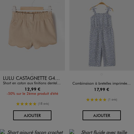
Disponible en 1 coloris
Disponible en 1 coloris
BEIGE STANDARD
BLEU FONCE
LULU CASTAGNETTE G4G D
Short en coton aux finitions dentelées bébé fille - LuluCastagnette
Combinaison à bretelles imprimée bébé fille
12,99 €
17,99 €
-50% sur le 2ème produit d'été
5/5 de moyenne
(1 avis)
5/5 de moyenne
(18 avis)
AU PANIER
AU PANIER
AJOUTER
AJOUTER