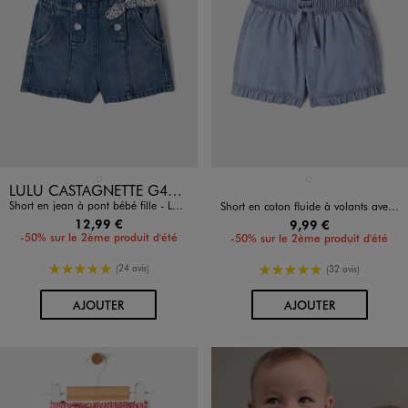
Disponible en 1 coloris
Disponible en 1 coloris
BLEU STANDARD
BLEU CLAIR
LULU CASTAGNETTE G4G D
Short en jean à pont bébé fille - LuluCastagnette
Short en coton fluide à volants avec taille ajustable bébé fille
12,99 €
9,99 €
-50% sur le 2ème produit d'été
-50% sur le 2ème produit d'été
5/5 de moyenne
5/5 de moyenne
(24 avis)
(32 avis)
AU PANIER
AU PANIER
AJOUTER
AJOUTER