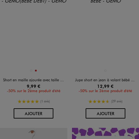
Disponible en 2 coloris
Disponible en 1 coloris
BLANC VIF
ROUGE
BLEU CLAIR
Short en maille ajourée avec taille élastique bébé fille
Jupe short en jean à volant bébé fille
9,99 €
12,99 €
-50% sur le 2ème produit d'été
-50% sur le 2ème produit d'été
5/5 de moyenne
4.5/5 de moyenne
(1 avis)
(29 avis)
AU PANIER
AU PANIER
AJOUTER
AJOUTER