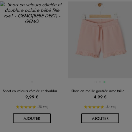
Disponible en 1 coloris
Disponible en 3 coloris
ROSE STANDARD
BLEU STANDARD
ROSE STANDARD
VERT CLAIR
Short en velours côtelée et doublure polaire bébé fille
Short en maille gaufrée avec taille ajustable bébé fille
9,99 €
4,99 €
5/5 de moyenne
5/5 de moyenne
(28 avis)
(37 avis)
AU PANIER
AU PANIER
AJOUTER
AJOUTER