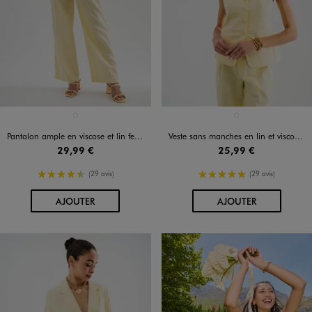
Disponible en 1 coloris
Disponible en 1 coloris
JAUNE CLAIR
JAUNE CLAIR
Pantalon ample en viscose et lin femme
Veste sans manches en lin et viscose femme
29,99 €
25,99 €
4.5/5 de moyenne
5/5 de moyenne
(29 avis)
(29 avis)
AU PANIER
AU PANIER
AJOUTER
AJOUTER