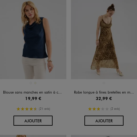
Disponible en 2 coloris
Disponible en 1 coloris
BLEU STANDARD
ECRU
MARRON CLAIR
Blouse sans manches en satin à col bénitier femme
Robe longue à fines bretelles en maille imprimée femme
19,99 €
32,99 €
4.5/5 de moyenne
3/5 de moyenne
(21 avis)
(2 avis)
AU PANIER
AU PANIER
AJOUTER
AJOUTER