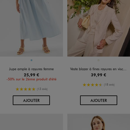
Disponible en 1 coloris
Disponible en 1 coloris
BLEU CIEL
BEIGE
Jupe ample à rayures femme
Veste blazer à fines rayures en viscose et lin femme
25,99 €
39,99 €
-50% sur le 2ème produit d'été
4.5/5 de moyenne
(18 avis)
5/5 de moyenne
(13 avis)
AU PANIER
AU PANIER
AJOUTER
AJOUTER