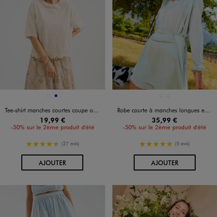
Disponible en 2 coloris
Disponible en 2 coloris
BEIGE CLAIR
BLEU
ROSE STANDARD
VERT CLAIR
Tee-shirt manches courtes coupe oversize avec finitions dentelées femme
Robe courte à manches longues en satin femme
19,99 €
35,99 €
-50% sur le 2ème produit d'été
-50% sur le 2ème produit d'été
4.5/5 de moyenne
5/5 de moyenne
(27 avis)
(5 avis)
AU PANIER
AU PANIER
AJOUTER
AJOUTER