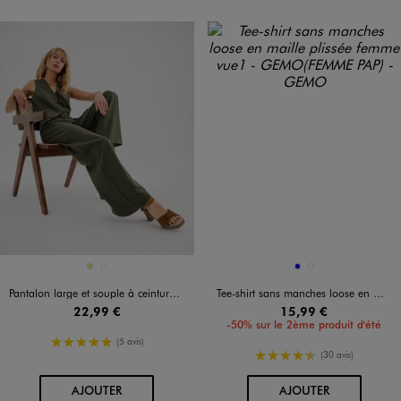
Disponible en 2 coloris
Disponible en 2 coloris
KAKI
NOIR STANDARD
BLEU
VERT STANDARD
Pantalon large et souple à ceinture élastique femme
Tee-shirt sans manches loose en maille plissée femme
22,99 €
15,99 €
-50% sur le 2ème produit d'été
5/5 de moyenne
(5 avis)
4.5/5 de moyenne
(30 avis)
AU PANIER
AU PANIER
AJOUTER
AJOUTER