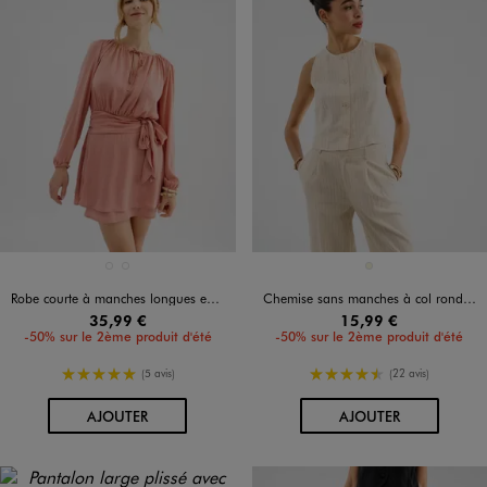
Disponible en 2 coloris
Disponible en 1 coloris
ROSE STANDARD
VERT CLAIR
BEIGE
Robe courte à manches longues en satin femme
Chemise sans manches à col rond en viscose et lin rayé femme
35,99 €
15,99 €
-50% sur le 2ème produit d'été
-50% sur le 2ème produit d'été
5/5 de moyenne
4.5/5 de moyenne
(5 avis)
(22 avis)
AU PANIER
AU PANIER
AJOUTER
AJOUTER