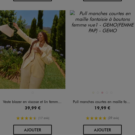
Disponible en 1 coloris
Disponible en 5 coloris
JAUNE CLAIR
ECRU
NOIR STANDARD
ROSE
ROUGE STANDARD
VERT STANDARD
Veste blazer en viscose et lin femme grande taille
Pull manches courtes en maille fantaisie à boutons femme
39,99 €
19,99 €
4.5/5 de moyenne
5/5 de moyenne
(17 avis)
(39 avis)
AU PANIER
AU PANIER
AJOUTER
AJOUTER