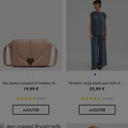
Disponible en 2 coloris
Disponible en 2 coloris
BEIGE CLAIR
ROSE CLAIR
BLEU
VERT STANDARD
Sac besace compact et moelleux femme
Pantalon large plissé avec taille élastique femme
19,99 €
25,99 €
5/5 de moyenne
5/5 de moyenne
(6 avis)
(16 avis)
AU PANIER
AU PANIER
AJOUTER
AJOUTER