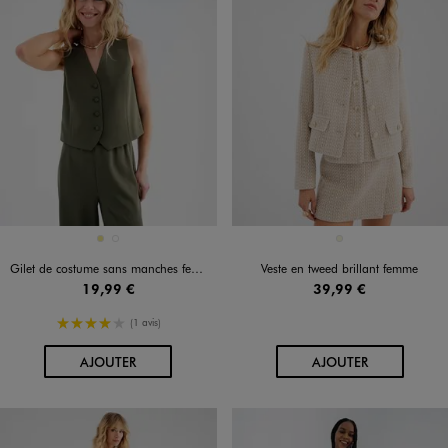
Disponible en 2 coloris
Disponible en 1 coloris
KAKI
NOIR STANDARD
BEIGE
Gilet de costume sans manches femme
Veste en tweed brillant femme
19,99 €
39,99 €
4/5 de moyenne
(1 avis)
AU PANIER
AU PANIER
AJOUTER
AJOUTER