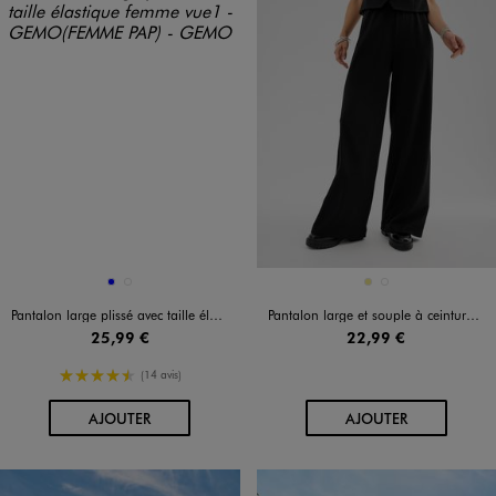
Disponible en 2 coloris
Disponible en 2 coloris
BLEU
VERT STANDARD
KAKI
NOIR STANDARD
Pantalon large plissé avec taille élastique femme
Pantalon large et souple à ceinture élastique femme
25,99 €
22,99 €
4.5/5 de moyenne
(14 avis)
AU PANIER
AU PANIER
AJOUTER
AJOUTER