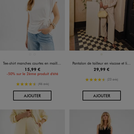
Disponible en 2 coloris
Disponible en 1 coloris
BLANC STANDARD
ORANGE CLAIR
BEIGE
Tee-shirt manches courtes en maille souple et extensible femme
Pantalon de tailleur en viscose et lin femme
15,99 €
29,99 €
-50% sur le 2ème produit d'été
4.5/5 de moyenne
(23 avis)
4.5/5 de moyenne
(46 avis)
AU PANIER
AU PANIER
AJOUTER
AJOUTER