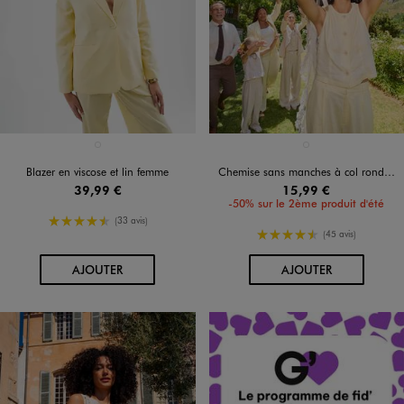
Disponible en 1 coloris
Disponible en 1 coloris
JAUNE CLAIR
JAUNE CLAIR
Blazer en viscose et lin femme
Chemise sans manches à col rond en viscose et lin femme
39,99 €
15,99 €
-50% sur le 2ème produit d'été
4.5/5 de moyenne
(33 avis)
4.5/5 de moyenne
(45 avis)
AU PANIER
AU PANIER
AJOUTER
AJOUTER