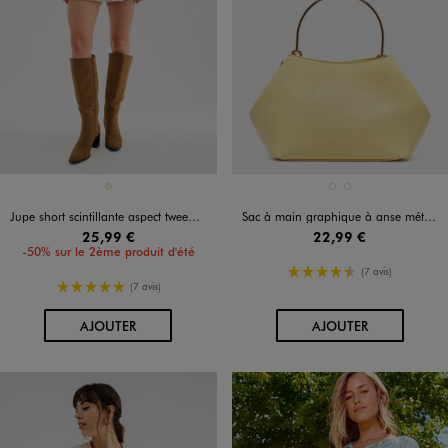
Disponible en 1 coloris
Disponible en 2 coloris
BEIGE
BEIGE CLAIR
JAUNE CLAIR
Jupe short scintillante aspect tweed femme
Sac à main graphique à anse métallique femme
25,99 €
22,99 €
-50% sur le 2ème produit d'été
4.5/5 de moyenne
(7 avis)
5/5 de moyenne
(7 avis)
AU PANIER
AU PANIER
AJOUTER
AJOUTER