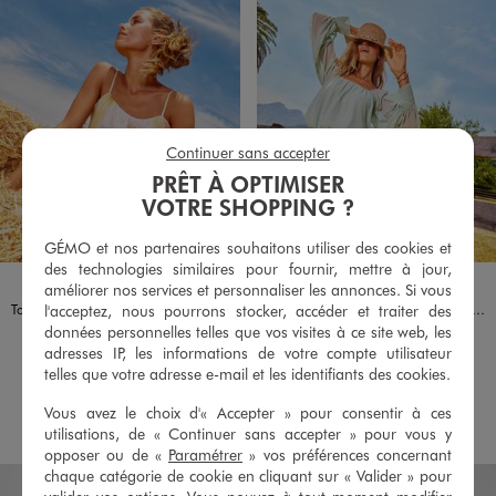
Continuer sans accepter
PRÊT À OPTIMISER
VOTRE SHOPPING ?
GÉMO et nos partenaires souhaitons utiliser des cookies et
des technologies similaires pour fournir, mettre à jour,
Disponible en 1 coloris
Disponible en 1 coloris
JAUNE
VERT
améliorer nos services et personnaliser les annonces. Si vous
l'acceptez, nous pourrons stocker, accéder et traiter des
Top à fines bretelles court et blousant femme
Blouse manches longues en voile femme
données personnelles telles que vos visites à ce site web, les
15,99 €
25,99 €
adresses IP, les informations de votre compte utilisateur
4.5/5 de moyenne
4.5/5 de moyenne
(15 avis)
(21 avis)
telles que votre adresse e-mail et les identifiants des cookies.
Vous avez le choix d'« Accepter » pour consentir à ces
AU PANIER
AU PANIER
AJOUTER
AJOUTER
utilisations, de « Continuer sans accepter » pour vous y
opposer ou de «
Paramétrer
» vos préférences concernant
chaque catégorie de cookie en cliquant sur « Valider » pour