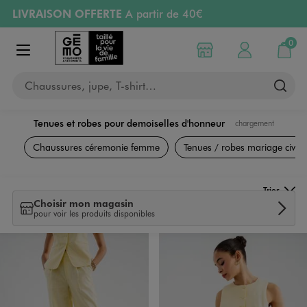
LIVRAISON OFFERTE
A partir de 40€
Aller au contenu principal
Aller à la navigation
RETRAIT ET LIVRAISON OFFERTE
en magasin
0
Choisir mon magasin
Mon compte
Mon pa
Afficher le menu
PAYEZ EN 3x SANS FRAIS
dès 50€
Chaussures, jupe, T-shirt…
Retours OFFERTS
pendant 30 jours
Tenues et robes pour demoiselles d'honneur
chargement
Chaussures céremonie femme
Tenues / robes mariage civil
Trier
Choisir mon magasin
pour voir les produits disponibles