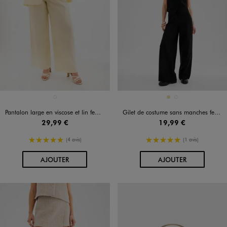
Disponible en 1 coloris
Disponible en 2 coloris
JAUNE CLAIR
KAKI
NOIR STANDARD
Pantalon large en viscose et lin femme grande taille
Gilet de costume sans manches femme
29,99 €
19,99 €
5/5 de moyenne
5/5 de moyenne
(4 avis)
(1 avis)
AU PANIER
AU PANIER
AJOUTER
AJOUTER