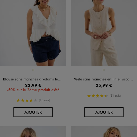
Disponible en 1 coloris
Disponible en 1 coloris
ECRU
BEIGE
Blouse sans manches à volants femme grande taille
Veste sans manches en lin et viscose rayée femme
22,99 €
25,99 €
-50% sur le 2ème produit d'été
4.5/5 de moyenne
(31 avis)
4/5 de moyenne
(15 avis)
AU PANIER
AU PANIER
AJOUTER
AJOUTER