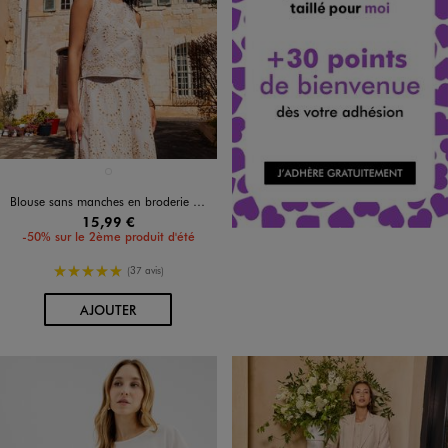
Disponible en 1 coloris
BEIGE CLAIR
Blouse sans manches en broderie ajourée femme
15,99 €
-50% sur le 2ème produit d'été
5/5 de moyenne
(37 avis)
AU PANIER
AJOUTER