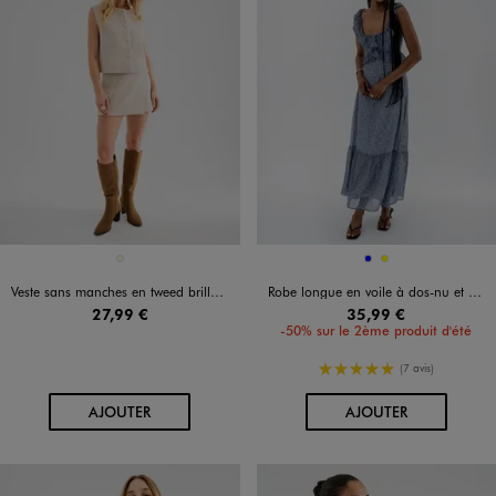
Disponible en 1 coloris
Disponible en 2 coloris
BEIGE
BLEU
JAUNE
Veste sans manches en tweed brillant femme
Robe longue en voile à dos-nu et volants femme
27,99 €
35,99 €
-50% sur le 2ème produit d'été
5/5 de moyenne
(7 avis)
AU PANIER
AU PANIER
AJOUTER
AJOUTER