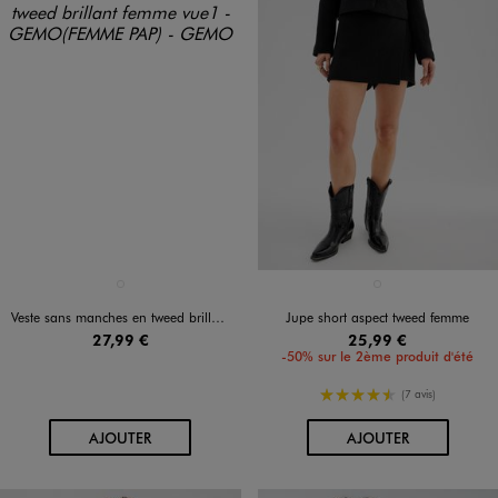
Disponible en 1 coloris
Disponible en 1 coloris
NOIR STANDARD
NOIR STANDARD
Veste sans manches en tweed brillant femme
Jupe short aspect tweed femme
27,99 €
25,99 €
-50% sur le 2ème produit d'été
4.5/5 de moyenne
(7 avis)
AU PANIER
AU PANIER
AJOUTER
AJOUTER