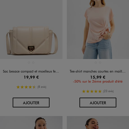
Disponible en 2 coloris
Disponible en 2 coloris
BEIGE CLAIR
ROSE CLAIR
BLANC STANDARD
ORANGE CLAIR
Sac besace compact et moelleux femme
Tee-shirt manches courtes en maille souple et extensible femme
19,99 €
15,99 €
-50% sur le 2ème produit d'été
4.5/5 de moyenne
(8 avis)
5/5 de moyenne
(23 avis)
AU PANIER
AU PANIER
AJOUTER
AJOUTER