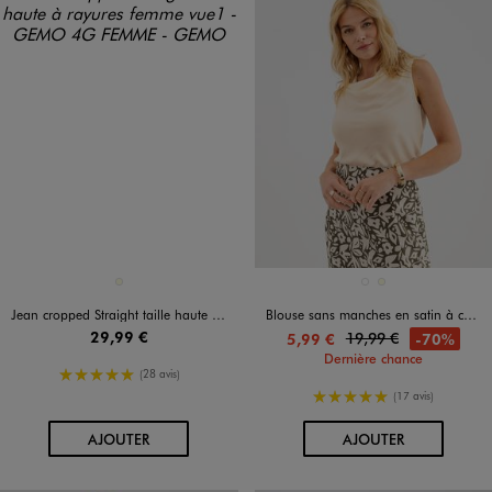
Disponible en 1 coloris
Disponible en 2 coloris
ECRU
BLEU STANDARD
ECRU
Jean cropped Straight taille haute à rayures femme
Blouse sans manches en satin à col bénitier femme
29,99 €
19,99 €
-70%
5,99 €
Dernière chance
5/5 de moyenne
(28 avis)
5/5 de moyenne
(17 avis)
AU PANIER
AU PANIER
AJOUTER
AJOUTER