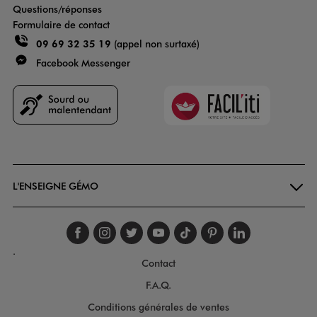
Questions/réponses
Formulaire de contact
09 69 32 35 19
(appel non surtaxé)
Facebook Messenger
Faciliti
Goodays
L'ENSEIGNE GÉMO
Suivez-nous sur faceboo
Suivez-nous sur inst
Suivez-nous sur twi
Suivez-nous sur
Suivez-nous s
Suivez-nou
Suivez-
.
Contact
F.A.Q.
Conditions générales de ventes