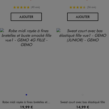
5/5 de moyenne
4.5/5 de moyenne
(40 avis)
(36 avis)
AU PANIER
AU PANIER
AJOUTER
AJOUTER
Disponible en 1 coloris
Disponible en 1 coloris
BLEU
BEIGE STANDARD
Robe midi rayée à fines bretelles et buste smocké fille
Sweat court avec bas élastiqué fille
19,99 €
14,99 €