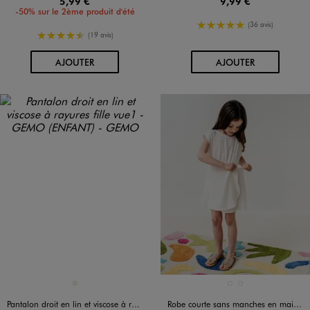
5,99 €
9,99 €
-50% sur le 2ème produit d'été
5/5 de moyenne
(36 avis)
4.5/5 de moyenne
(19 avis)
AU PANIER
AU PANIER
AJOUTER
AJOUTER
Disponible en 1 coloris
Disponible en 2 coloris
BEIGE
BLANC STANDARD
JAUNE CLAIR
Pantalon droit en lin et viscose à rayures fille
Robe courte sans manches en maille froissée fille