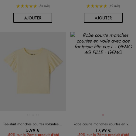
5/5 de moyenne
5/5 de moyenne
(35 avis)
(49 avis)
AU PANIER
AU PANIER
AJOUTER
AJOUTER
Disponible en 3 coloris
Disponible en 1 coloris
BLANC STANDARD
JAUNE CLAIR
VERT CLAIR
ROSE
Tee-shirt manches courtes volantées fille
Robe courte manches courtes en voile avec dos fantaisie fille
5,99 €
17,99 €
-50% sur le 2ème produit d'été
-50% sur le 2ème produit d'été