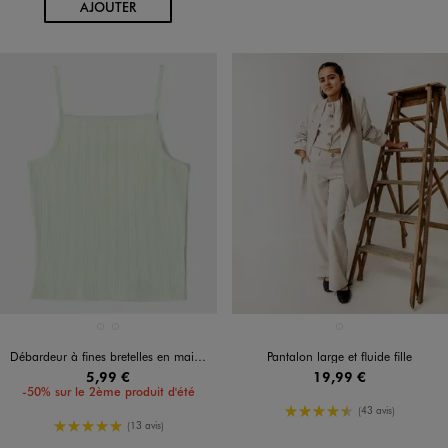
AU PANIER
AJOUTER
Disponible en 2 coloris
Disponible en 1 coloris
BLANC STANDARD
VERT CLAIR
BEIGE STANDARD
Débardeur à fines bretelles en maille pointelle fille
Pantalon large et fluide fille
5,99 €
19,99 €
-50% sur le 2ème produit d'été
4.5/5 de moyenne
(43 avis)
5/5 de moyenne
(13 avis)