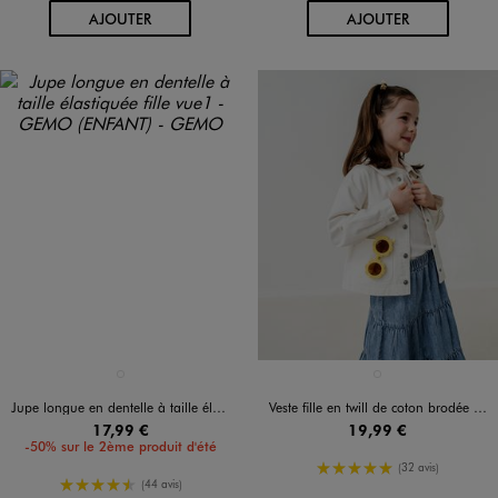
AU PANIER
AU PANIER
AJOUTER
AJOUTER
Disponible en 1 coloris
Disponible en 1 coloris
BLANC STANDARD
BLANC STANDARD
Jupe longue en dentelle à taille élastiquée fille
Veste fille en twill de coton brodée fille
17,99 €
19,99 €
-50% sur le 2ème produit d'été
5/5 de moyenne
(32 avis)
4.5/5 de moyenne
(44 avis)