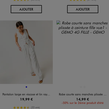
AU PANIER
AU PANIER
AJOUTER
AJOUTER
Disponible en 1 coloris
Disponible en 2 coloris
BLEU
BLANC STANDARD
VERT CLAIR
Pantalon large en viscose et lin rayé fille
Robe courte sans manches plissée à ceinture fille
19,99 €
14,99 €
-50% sur le 2ème produit d'été
4.5/5 de moyenne
(33 avis)