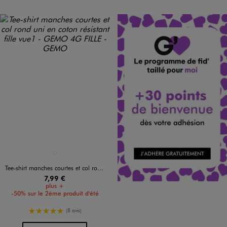
Disponible en 1 coloris
BLANC STANDARD
Tee-shirt manches courtes et col rond uni en coton résistant fille
7,99 €
plus +
-50% sur le 2ème produit d'été
5/5 de moyenne
(8 avis)