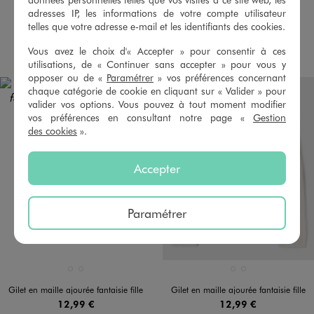
4.5/5 de moyenne
(22 avis)
adresses IP, les informations de votre compte utilisateur
5/5 de moyenne
(57 avis)
telles que votre adresse e-mail et les identifiants des cookies.
AU PANIER
AU PANIER
AJOUTER
AJOUTER
Vous avez le choix d'« Accepter » pour consentir à ces
utilisations, de « Continuer sans accepter » pour vous y
opposer ou de «
Paramétrer
» vos préférences concernant
chaque catégorie de cookie en cliquant sur « Valider » pour
valider vos options. Vous pouvez à tout moment modifier
vos préférences en consultant notre page «
Gestion
des cookies
».
Accepter
Paramétrer
Disponible en 2 coloris
Disponible en 2 coloris
BLANC STANDARD
VERT CLAIR
BLANC STANDARD
VERT CLAIR
Gilet en maille ajourée fantaisie fille
Gilet en maille ajourée fantaisie fille
12,99 €
12,99 €