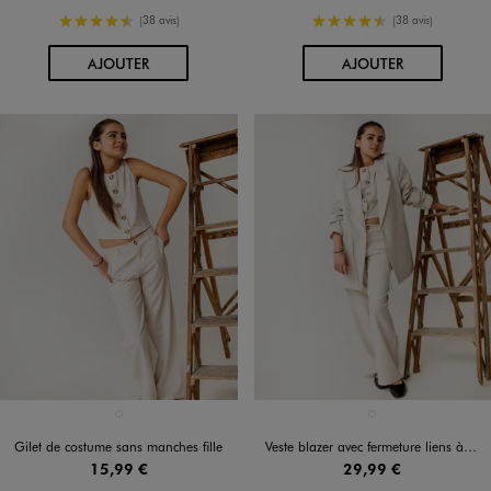
4.5/5 de moyenne
4.5/5 de moyenne
(38 avis)
(38 avis)
AU PANIER
AU PANIER
AJOUTER
AJOUTER
Disponible en 1 coloris
Disponible en 1 coloris
BEIGE STANDARD
BEIGE STANDARD
Gilet de costume sans manches fille
Veste blazer avec fermeture liens à nouer fille
15,99 €
29,99 €