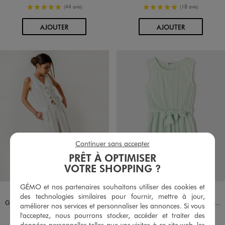
5/5 de moyenne
5/5 de moyenne
(44 avis)
(18 avis)
AU PANIER
AU PANIER
AJOUTER
AJOUTER
Continuer sans accepter
PRÊT À OPTIMISER
VOTRE SHOPPING ?
GÉMO et nos partenaires souhaitons utiliser des cookies et
Disponible en 1 coloris
Disponible en 2 coloris
BLEU
BLANC STANDARD
VERT CLAIR
des technologies similaires pour fournir, mettre à jour,
Gilet de costume sans manches en lin fille
Robe courte sans manches plissée à ceinture fille
améliorer nos services et personnaliser les annonces. Si vous
15,99 €
14,99 €
l'acceptez, nous pourrons stocker, accéder et traiter des
-50% sur le 2ème produit d'été
données personnelles telles que vos visites à ce site web, les