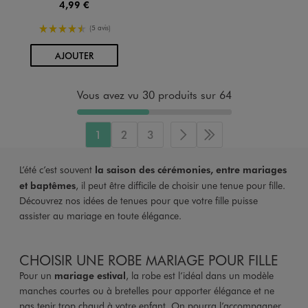
4,99 €
4.5/5 de moyenne
(5 avis)
AU PANIER
AJOUTER
Vous avez vu 30 produits sur 64
1
2
3
Page suivante
Dernière page
L’été c’est souvent
la saison des cérémonies, entre mariages
et baptêmes
, il peut être difficile de choisir une tenue pour fille.
Découvrez nos idées de tenues pour que votre fille puisse
assister au mariage en toute élégance.
CHOISIR UNE ROBE MARIAGE POUR FILLE
Pour un
mariage estival
, la robe est l’idéal dans un modèle
manches courtes ou à bretelles pour apporter élégance et ne
pas tenir trop chaud à votre enfant. On pourra l’accompagner