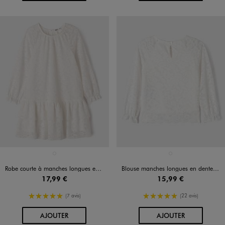
Disponible en 1 coloris
Disponible en 1 coloris
BLANC STANDARD
BLANC STANDARD
Robe courte à manches longues en dentelle fille
Blouse manches longues en dentelle fille
17,99 €
15,99 €
5/5 de moyenne
5/5 de moyenne
(7 avis)
(22 avis)
AU PANIER
AU PANIER
AJOUTER
AJOUTER