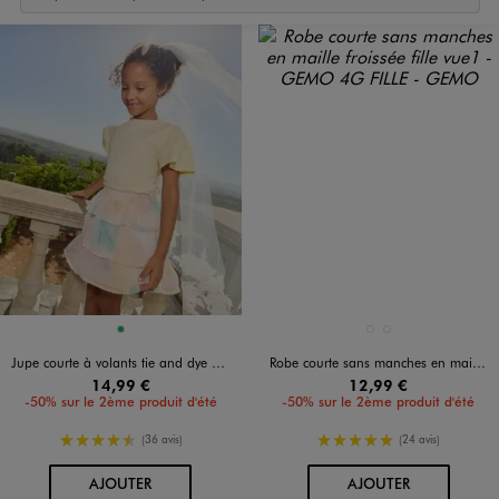
Disponible en 1 coloris
Disponible en 2 coloris
VERT
BLANC STANDARD
JAUNE CLAIR
Jupe courte à volants tie and dye fille
Robe courte sans manches en maille froissée fille
14,99 €
12,99 €
-50% sur le 2ème produit d'été
-50% sur le 2ème produit d'été
4.5/5 de moyenne
5/5 de moyenne
(36 avis)
(24 avis)
AU PANIER
AU PANIER
AJOUTER
AJOUTER