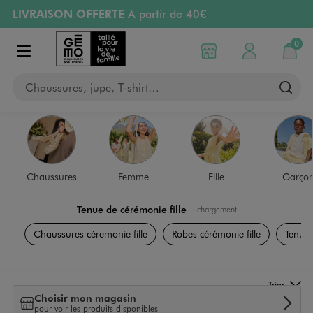
LIVRAISON OFFERTE
A partir de 40€
Aller au contenu principal
Aller à la navigation
RETRAIT ET LIVRAISON OFFERTE
en magasin
0
Choisir mon magasin
Mon compte
Mon pa
Afficher le menu
PAYEZ EN 3x SANS FRAIS
dès 50€
Chaussures, jupe, T-shirt…
Retours OFFERTS
pendant 30 jours
Chaussures
Femme
Fille
Garço
Tenue de cérémonie fille
chargement
Chaussures céremonie fille
Robes cérémonie fille
Tenues
Trier
Choisir mon magasin
pour voir les produits disponibles