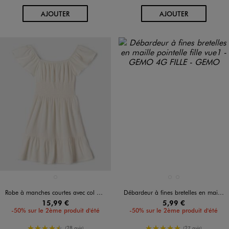
AU PANIER
AU PANIER
AJOUTER
AJOUTER
Disponible en 1 coloris
Disponible en 2 coloris
BLANC STANDARD
BLANC STANDARD
VERT CLAIR
Robe à manches courtes avec col Bardot fille
Débardeur à fines bretelles en maille pointelle fille
15,99 €
5,99 €
-50% sur le 2ème produit d'été
-50% sur le 2ème produit d'été
4.5/5 de moyenne
5/5 de moyenne
(28 avis)
(27 avis)