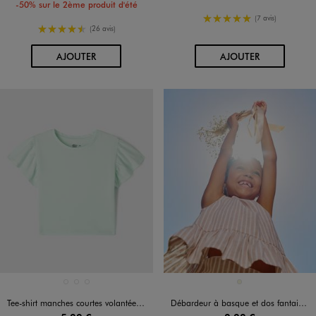
-50% sur le 2ème produit d'été
5/5 de moyenne
(7 avis)
4.5/5 de moyenne
(26 avis)
AU PANIER
AU PANIER
AJOUTER
AJOUTER
Disponible en 3 coloris
Disponible en 1 coloris
BLANC STANDARD
JAUNE CLAIR
VERT CLAIR
BEIGE
Tee-shirt manches courtes volantées fille
Débardeur à basque et dos fantaisie ouvert fille