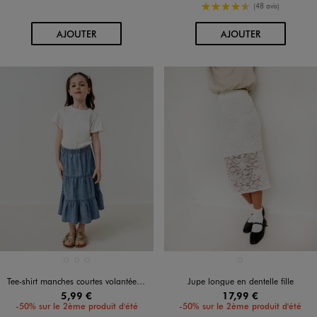
4.5/5 de moyenne
(48 avis)
AU PANIER
AU PANIER
AJOUTER
AJOUTER
Disponible en 3 coloris
Disponible en 1 coloris
BLANC STANDARD
JAUNE CLAIR
VERT CLAIR
BLANC STANDARD
Tee-shirt manches courtes volantées fille
Jupe longue en dentelle fille
5,99 €
17,99 €
-50% sur le 2ème produit d'été
-50% sur le 2ème produit d'été