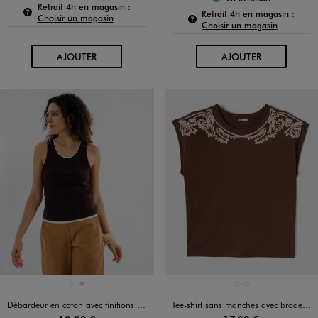
Le produit est dispo
Pour connaître la disponibilité de ce produit :
Retrait 4h en magasin :
Pour c
Retrait 4h en magasin :
Choisir un magasin
Choisir un magasin
AU PANIER
AU PANIER
AJOUTER
AJOUTER
Disponible en 2 coloris
Disponible en 2 coloris
MARRON FONCE
ROSE
MARRON FONCE
ORANGE FONCE
Débardeur en coton avec finitions contrastantes femme
Tee-shirt sans manches avec broderie sur le col femme grande taille