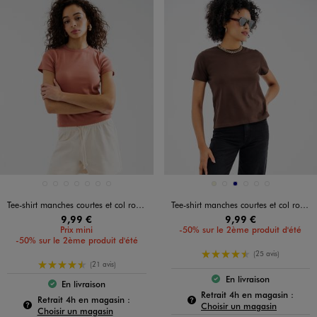
Disponible en 7 coloris
Disponible en 6 coloris
BEIGE CLAIR
BLANC CHINE
BLEU STANDARD
JAUNE CLAIR
MARRON STANDARD
NOIR STANDARD
VERT CLAIR
BEIGE
KAKI STANDARD
MARINE
MARRON FONCE
ROSE STANDARD
ROUGE FONCE
Tee-shirt manches courtes et col rond en maille côtelée femme
Tee-shirt manches courtes et col rond en coton résistant femme
9,99 €
9,99 €
Prix mini
-50% sur le 2ème produit d'été
-50% sur le 2ème produit d'été
4.5/5 de moyenne
(25 avis)
4.5/5 de moyenne
(21 avis)
En livraison
Le produit est dispo
En livraison
Le produit est disponible :
Pour c
Retrait 4h en magasin :
Pour connaître la disponibilité de ce produit :
Retrait 4h en magasin :
Choisir un magasin
Choisir un magasin