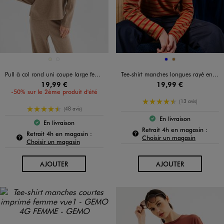
Disponible en 2 coloris
Disponible en 2 coloris
ECRU
MARRON STANDARD
BLEU
CAMEL
Pull à col rond uni coupe large femme
Tee-shirt manches longues rayé en maille femme
19,99 €
19,99 €
-50% sur le 2ème produit d'été
4.5/5 de moyenne
(13 avis)
4.5/5 de moyenne
(48 avis)
En livraison
Le produit est dispo
En livraison
Le produit est disponible :
Pour c
Retrait 4h en magasin :
Pour connaître la disponibilité de ce produit :
Retrait 4h en magasin :
Choisir un magasin
Choisir un magasin
AU PANIER
AU PANIER
AJOUTER
AJOUTER