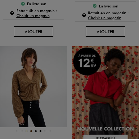
En livraison
Le produit est disponible :
En livraison
Le produit est dispo
Pour connaître la disponibilité de ce produit :
Retrait 4h en magasin :
Pour c
Retrait 4h en magasin :
Choisir un magasin
Choisir un magasin
AU PANIER
AU PANIER
AJOUTER
AJOUTER
Disponible en 8 coloris
BLEU MARINE
BLEU STANDARD
ECRU
MARRON
NOIR
NOIR
NOIR STANDARD
VERT STANDARD