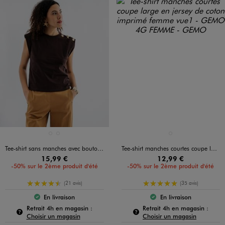
Disponible en 2 coloris
Disponible en 1 coloris
BEIGE CLAIR
MARRON FONCE
MARRON FONCE
Tee-shirt sans manches avec boutons fantaisie sur l’épaule femme
Tee-shirt manches courtes coupe large en jersey de coton imprimé femme
15,99 €
12,99 €
-50% sur le 2ème produit d'été
-50% sur le 2ème produit d'été
4.5/5 de moyenne
5/5 de moyenne
(21 avis)
(35 avis)
En livraison
En livraison
Le produit est disponible :
Le produit est dispo
Pour connaître la disponibilité de ce produit :
Pour c
Retrait 4h en magasin :
Retrait 4h en magasin :
Choisir un magasin
Choisir un magasin