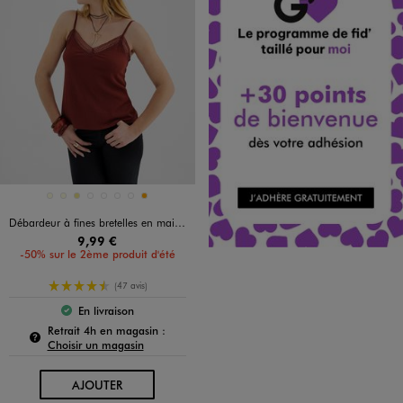
Disponible en 8 coloris
ECRU
ECRU
KAKI
KAKI STANDARD
MARRON STANDARD
NAVY
NOIR STANDARD
ORANGE
Débardeur à fines bretelles en maille texturée et broderies femme
9,99 €
-50% sur le 2ème produit d'été
4.5/5 de moyenne
(47 avis)
En livraison
Le produit est disponible :
Pour connaître la disponibilité de ce produit :
Retrait 4h en magasin :
Choisir un magasin
AU PANIER
AJOUTER