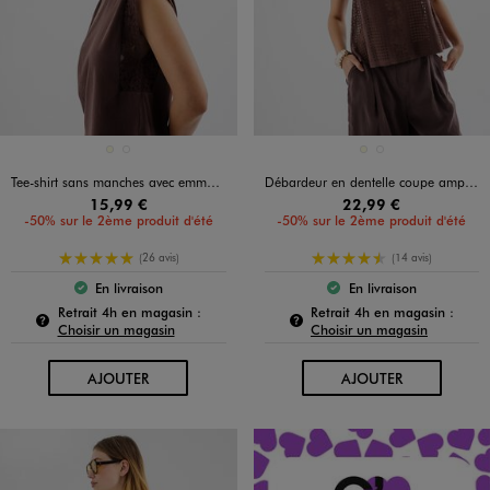
Disponible en 2 coloris
Disponible en 2 coloris
ECRU
MARRON STANDARD
ECRU
MARRON FONCE
Tee-shirt sans manches avec emmanchures en dentelle femme
Débardeur en dentelle coupe ample femme
15,99 €
22,99 €
-50% sur le 2ème produit d'été
-50% sur le 2ème produit d'été
5/5 de moyenne
4.5/5 de moyenne
(26 avis)
(14 avis)
En livraison
En livraison
Le produit est disponible :
Le produit est dispo
Pour connaître la disponibilité de ce produit :
Pour c
Retrait 4h en magasin :
Retrait 4h en magasin :
Choisir un magasin
Choisir un magasin
AU PANIER
AU PANIER
AJOUTER
AJOUTER