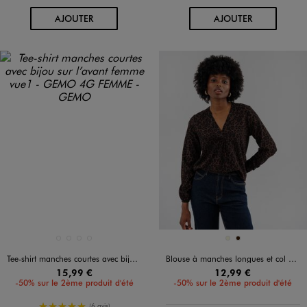
AU PANIER
AU PANIER
AJOUTER
AJOUTER
Disponible en 4 coloris
Disponible en 2 coloris
BLANC STANDARD
MARRON FONCE
NOIR STANDARD
VERT STANDARD
BEIGE
MARRON FONCE
Tee-shirt manches courtes avec bijou sur l’avant femme
Blouse à manches longues et col V imprimée femme
15,99 €
12,99 €
-50% sur le 2ème produit d'été
-50% sur le 2ème produit d'été
5/5 de moyenne
(6 avis)