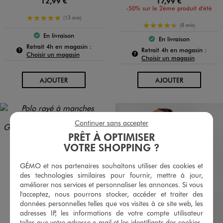
12,99 €
17,99 €
-50% sur le 2ème produit d'été
5/5 de moyenne
(13 avis)
4.5/5 de moyenne
(8 avis)
En livraison
Le produit est disponible :
En livraison
Le produit est dispo
Pour connaître la disponibilité de ce produit :
Retrait 4h en magasin :
Pour c
Retrait 4h en magasin :
Choisir un magasin
Choisir un magasin
AU PANIER
AU PANIER
AJOUTER
AJOUTER
Continuer sans accepter
PRÊT À OPTIMISER
VOTRE SHOPPING ?
GÉMO et nos partenaires souhaitons utiliser des cookies et
des technologies similaires pour fournir, mettre à jour,
améliorer nos services et personnaliser les annonces. Si vous
l'acceptez, nous pourrons stocker, accéder et traiter des
données personnelles telles que vos visites à ce site web, les
adresses IP, les informations de votre compte utilisateur
telles que votre adresse e-mail et les identifiants des cookies.