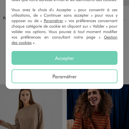
Et 2 au
Vous avez le choix d'« Accepter » pour consentir à ces
Disponible en 1 coloris
Disponible en 11 coloris
MARRON FONCE
BEIGE STANDARD
BEIGE STANDARD
BLANC CHINE
BLEU
BLEU STANDARD
GRIS FONCE
JAUNE STANDARD
KAKI STANDARD
MARRON CLAIR
utilisations, de « Continuer sans accepter » pour vous y
Polo rayé à manches longues femme
Tee-shirt manches courtes pailleté à col V femme grande taille
opposer ou de «
Paramétrer
» vos préférences concernant
25,99 €
15,99 €
chaque catégorie de cookie en cliquant sur « Valider » pour
-50% sur le 2ème produit d'été
valider vos options. Vous pouvez à tout moment modifier
4.5/5 de moyenne
(19 avis)
vos préférences en consultant notre page «
Gestion
5/5 de moyenne
(68 avis)
des cookies
».
En livraison
Le produit est disponible :
En livraison
Le produit est dispo
Pour connaître la disponibilité de ce produit :
Retrait 4h en magasin :
Pour c
Retrait 4h en magasin :
Choisir un magasin
Accepter
Choisir un magasin
AU PANIER
AU PANIER
AJOUTER
AJOUTER
Paramétrer