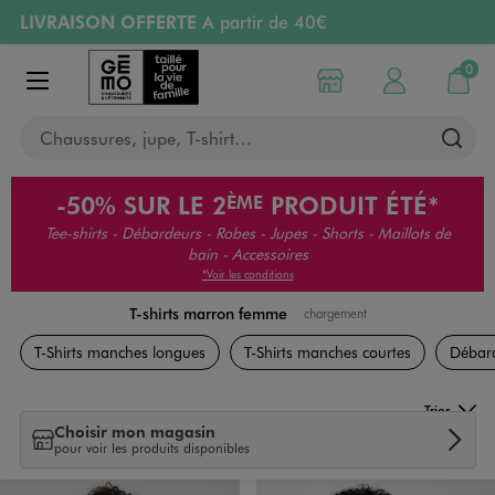
LIVRAISON OFFERTE
A partir de 40€
Aller au contenu principal
Aller à la navigation
RETRAIT ET LIVRAISON OFFERTE
en magasin
0
Choisir mon magasin
Mon compte
Mon pa
Afficher le menu
PAYEZ EN 3x SANS FRAIS
dès 50€
Chaussures, jupe, T-shirt…
Retours OFFERTS
pendant 30 jours
-50%
SUR LE 2
PRODUIT ÉTÉ*
ÈME
Tee-shirts - Débardeurs - Robes - Jupes - Shorts - Maillots de
bain - Accessoires
*Voir les conditions
T-shirts marron femme
chargement
Vêtements
T-Shirts manches longues
T-Shirts manches courtes
Débar
Trier
Choisir mon magasin
pour voir les produits disponibles