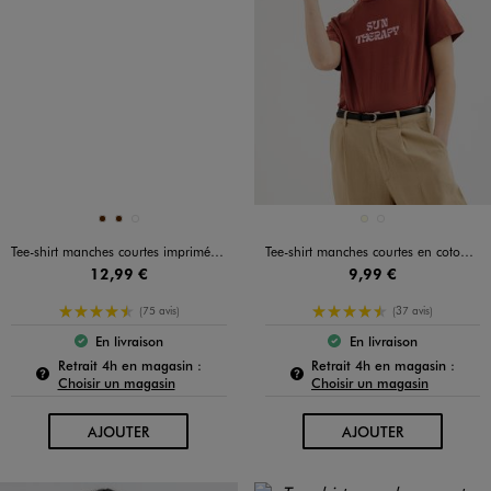
Disponible en 3 coloris
Disponible en 2 coloris
MARRON
MARRON
ROUGE STANDARD
ECRU
MARRON STANDARD
Tee-shirt manches courtes imprimé femme
Tee-shirt manches courtes en coton imprimé femme
12,99 €
9,99 €
4.5/5 de moyenne
4.5/5 de moyenne
(75 avis)
(37 avis)
En livraison
En livraison
Le produit est disponible :
Le produit est dispo
Pour connaître la disponibilité de ce produit :
Pour c
Retrait 4h en magasin :
Retrait 4h en magasin :
Choisir un magasin
Choisir un magasin
AU PANIER
AU PANIER
AJOUTER
AJOUTER