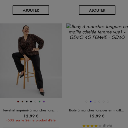
AU PANIER
AU PANIER
AJOUTER
AJOUTER
Disponible en 7 coloris
Disponible en 6 coloris
BORDEAUX
MARRON
NOIR
NOIR
ROUGE VIF
VERT
VIOLET
BEIGE CLAIR
BLEU
GRIS CHINE
MARRON FONCE
NOIR STANDARD
VERT STANDARD
Tee-shirt imprimé à manches longues à col V femme grande taille
Body à manches longues en maille côtelée femme
12,99 €
15,99 €
-50% sur le 2ème produit d'été
4/5 de moyenne
(8 avis)