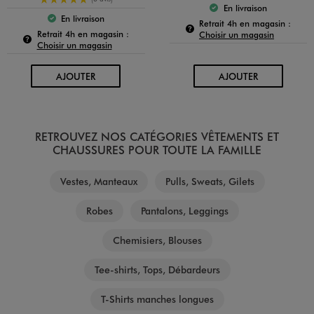
En livraison
Le produit est dispo
En livraison
Pour c
Le produit est disponible :
Retrait 4h en magasin :
Pour connaître la disponibilité de ce produit :
Retrait 4h en magasin :
Choisir un magasin
Choisir un magasin
AU PANIER
AU PANIER
AJOUTER
AJOUTER
RETROUVEZ NOS CATÉGORIES VÊTEMENTS ET
CHAUSSURES POUR TOUTE LA FAMILLE
Vestes, Manteaux
Pulls, Sweats, Gilets
Robes
Pantalons, Leggings
Chemisiers, Blouses
Tee-shirts, Tops, Débardeurs
T-Shirts manches longues