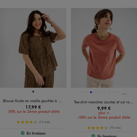
Et 2 au
Disponible en 1 coloris
Disponible en 11 coloris
MARRON
BLANC
BLANC STANDARD
BLEU
BLEU STANDARD
MARRON STANDARD
NAVY
NOIR STANDARD
ORANGE STANDARD
ROSE STANDARD
Blouse fluide en maille gaufrée à motif léopard femme grande taille
Tee-shirt manches courtes et col rond uni en coton résistant femme
17,99 €
9,99 €
-50% sur le 2ème produit d'été
plus +
-50% sur le 2ème produit d'été
4.5/5 de moyenne
(15 avis)
4.5/5 de moyenne
(75 avis)
En livraison
Le produit est disponible :
En livraison