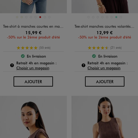
Disponible en 8 coloris
Disponible en 8 coloris
ECRU
ECRU
JAUNE FONCE
MARRON STANDARD
NOIR STANDARD
ROUGE
ROUGE STANDARD
VERT STANDARD
BEIGE CLAIR
BLANC CHINE
BLEU FONCE
BLEU STANDARD
JAUNE FONCE
MARRON STANDARD
TURQUOISE
VERT STANDARD
Tee-shirt à manches courtes en maille ajourée femme
Tee-shirt manches courtes volantés à paillettes femme
15,99 €
12,99 €
-50% sur le 2ème produit d'été
-50% sur le 2ème produit d'été
5/5 de moyenne
4.5/5 de moyenne
(55 avis)
(21 avis)
En livraison
En livraison
Le produit est disponible :
Le produit est dispo
Pour connaître la disponibilité de ce produit :
Pour c
Retrait 4h en magasin :
Retrait 4h en magasin :
Choisir un magasin
Choisir un magasin
AU PANIER
AU PANIER
AJOUTER
AJOUTER