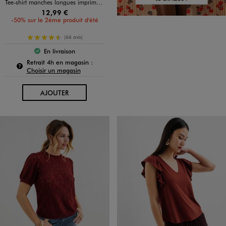
Tee-shirt manches longues imprimé col V fantaisie femme
12,99 €
-50% sur le 2ème produit d'été
4.5/5 de moyenne
(66 avis)
En livraison
Le produit est disponible :
Pour connaître la disponibilité de ce produit :
Retrait 4h en magasin :
Choisir un magasin
AU PANIER
AJOUTER