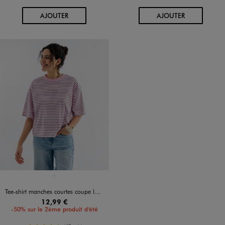
AU PANIER
AU PANIER
AJOUTER
AJOUTER
Disponible en 1 coloris
ROSE VIF
Tee-shirt manches courtes coupe large en jersey de coton rayé femme
12,99 €
-50% sur le 2ème produit d'été