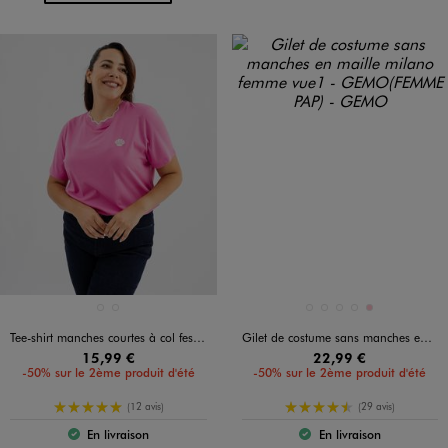
Disponible en 2 coloris
Disponible en 5 coloris
BLANC STANDARD
ROSE STANDARD
BLANC STANDARD
BLEU FONCE
JAUNE CLAIR
NOIR STANDARD
ROSE
Tee-shirt manches courtes à col festonné fantaisie femme grande taille
Gilet de costume sans manches en maille milano femme
15,99 €
22,99 €
-50% sur le 2ème produit d'été
-50% sur le 2ème produit d'été
5/5 de moyenne
4.5/5 de moyenne
(12 avis)
(29 avis)
En livraison
En livraison
Le produit est disponible :
Le produit est dispo