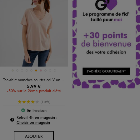
Disponible en 10 coloris
BEIGE
BLANC STANDARD
BLEU STANDARD
KAKI STANDARD
NOIR STANDARD
ORANGE
ROSE
ROSE STANDARD
ROSE VIF
VERT STANDARD
Tee-shirt manches courtes col V uni en coton femme
5,99 €
-50% sur le 2ème produit d'été
4/5 de moyenne
(1 avis)
En livraison
Le produit est disponible :
Pour connaître la disponibilité de ce produit :
Retrait 4h en magasin :
Choisir un magasin
AU PANIER
AJOUTER