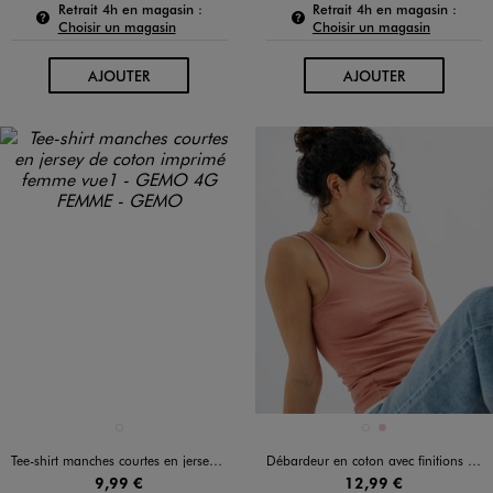
Pour connaître la disponibilité de ce produit :
Pour c
Retrait 4h en magasin :
Retrait 4h en magasin :
Choisir un magasin
Choisir un magasin
AU PANIER
AU PANIER
AJOUTER
AJOUTER
Disponible en 1 coloris
Disponible en 2 coloris
ROSE VIF
MARRON FONCE
ROSE
Tee-shirt manches courtes en jersey de coton imprimé femme
Débardeur en coton avec finitions contrastantes femme
9,99 €
12,99 €