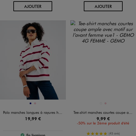
AU PANIER
AU PANIER
AJOUTER
AJOUTER
Disponible en 2 coloris
Disponible en 2 coloris
MARINE
ROSE
BLANC STANDARD
ROSE
Polo manches longues à rayures homme
Tee-shirt manches courtes coupe ample avec motif sur l’avant femme
19,99 €
9,99 €
-50% sur le 2ème produit d'été
5/5 de moyenne
(45 avis)
En livraison