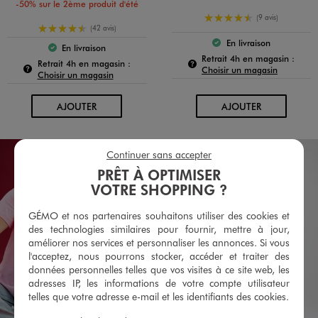
-50% sur le 2ème produit d'été
4.5/5 de moyenne
(9 avis)
4.5/5 de moyenne
(42 avis)
En livraison
Le produit est dispo
En livraison
Le produit est disponible :
Pour c
Retrait 4h en magasin :
Pour connaître la disponibilité de ce produit :
Retrait 4h en magasin :
Choisir un magasin
Choisir un magasin
AU PANIER
AU PANIER
AJOUTER
AJOUTER
Continuer sans accepter
PRÊT À OPTIMISER
VOTRE SHOPPING ?
GÉMO et nos partenaires souhaitons utiliser des cookies et
des technologies similaires pour fournir, mettre à jour,
améliorer nos services et personnaliser les annonces. Si vous
l'acceptez, nous pourrons stocker, accéder et traiter des
données personnelles telles que vos visites à ce site web, les
adresses IP, les informations de votre compte utilisateur
telles que votre adresse e-mail et les identifiants des cookies.