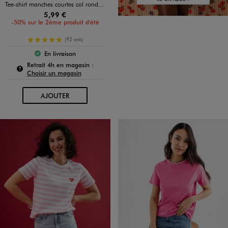
Tee-shirt manches courtes col rond uni en coton femme
5,99 €
-50% sur le 2ème produit d'été
5/5 de moyenne
(92 avis)
En livraison
Le produit est disponible :
Pour connaître la disponibilité de ce produit :
Retrait 4h en magasin :
Choisir un magasin
AU PANIER
AJOUTER