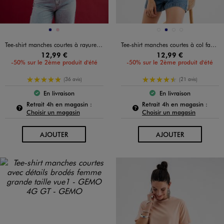
Disponible en 2 coloris
Disponible en 4 coloris
MARINE
ROSE
BLANC STANDARD
MARINE
ROSE STANDARD
VERT STANDARD
Tee-shirt manches courtes à rayures avec coeur brodé femme
Tee-shirt manches courtes à col fantaisie femme
12,99 €
12,99 €
-50% sur le 2ème produit d'été
-50% sur le 2ème produit d'été
5/5 de moyenne
4.5/5 de moyenne
(36 avis)
(21 avis)
En livraison
En livraison
Le produit est disponible :
Le produit est dispo
Pour connaître la disponibilité de ce produit :
Pour c
Retrait 4h en magasin :
Retrait 4h en magasin :
Choisir un magasin
Choisir un magasin
AU PANIER
AU PANIER
AJOUTER
AJOUTER