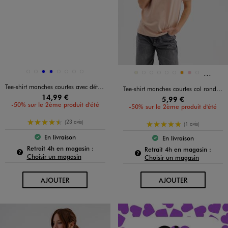
Et 2 au
Disponible en 8 coloris
Disponible en 11 coloris
BLANC
BLANC STANDARD
BLEU
BLEU
JAUNE CLAIR
KAKI STANDARD
NOIR STANDARD
ROSE PALE
BEIGE
BEIGE STANDARD
BLANC STANDARD
BLEU STANDARD
JAUNE STANDARD
NOIR STANDARD
ORANGE
ROSE
ROSE STANDARD
Tee-shirt manches courtes avec détails brodés femme grande taille
Tee-shirt manches courtes col rond uni en coton femme
14,99 €
5,99 €
-50% sur le 2ème produit d'été
-50% sur le 2ème produit d'été
4.5/5 de moyenne
(23 avis)
5/5 de moyenne
(1 avis)
En livraison
En livraison
Le produit est disponible :
Le produit est dispo
Pour connaître la disponibilité de ce produit :
Retrait 4h en magasin :
Pour c
Retrait 4h en magasin :
Choisir un magasin
Choisir un magasin
AU PANIER
AU PANIER
AJOUTER
AJOUTER