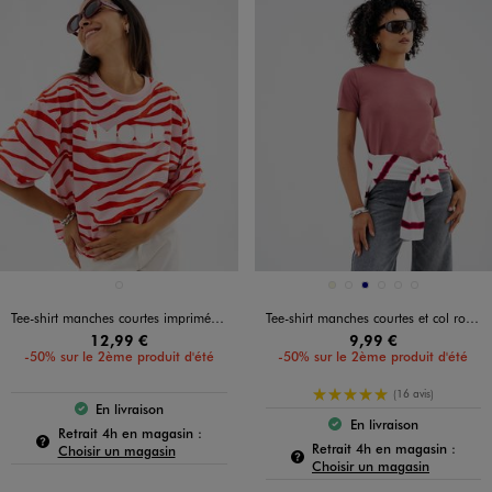
Disponible en 1 coloris
Disponible en 6 coloris
ROSE STANDARD
BEIGE
KAKI STANDARD
MARINE
MARRON FONCE
ROSE STANDARD
ROUGE FONCE
Tee-shirt manches courtes imprimé coupe oversize femme
Tee-shirt manches courtes et col rond en coton résistant femme
12,99 €
9,99 €
-50% sur le 2ème produit d'été
-50% sur le 2ème produit d'été
5/5 de moyenne
(16 avis)
En livraison
Le produit est disponible :
En livraison
Pour connaître la disponibilité de ce produit :
Le produit est dispo
Retrait 4h en magasin :
Pour c
Retrait 4h en magasin :
Choisir un magasin
Choisir un magasin