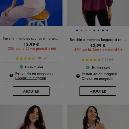
Et 3 au
Disponible en 3 coloris
Disponible en 12 coloris
BLANC STANDARD
BLEU STANDARD
ROSE VIF
BLEU
FUCHSIA
KAKI
KAKI
MARINE
NOIR
NOIR
NOIR
NOIR VIF
Tee-shirt manches courtes en jersey imprimé devant et dos femme
Tee-shirt à manches longues et col V en maille texturée femme
12,99 €
12,99 €
-50% sur le 2ème produit d'été
-50% sur le 2ème produit d'été
5/5 de moyenne
(20 avis)
5/5 de moyenne
(133 avis)
En livraison
En livraison
Le produit est disponible :
Le produit est dispo
Pour connaître la disponibilité de ce produit :
Retrait 4h en magasin :
Pour c
Retrait 4h en magasin :
Choisir un magasin
Choisir un magasin
AU PANIER
AU PANIER
AJOUTER
AJOUTER