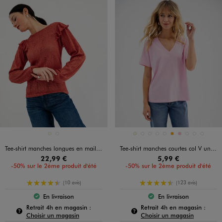
Disponible en 2 coloris
Disponible en 10 coloris
ECRU
ROSE FONCE
BEIGE
BLANC STANDARD
BLEU STANDARD
KAKI STANDARD
NOIR STANDARD
ORANGE
ROSE
ROSE STANDARD
ROSE VIF
VERT STAND
Tee-shirt manches longues en maille ajourée femme
Tee-shirt manches courtes col V uni en coton femme
22,99 €
5,99 €
-50% sur le 2ème produit d'été
-50% sur le 2ème produit d'été
4.5/5 de moyenne
4.5/5 de moyenne
(10 avis)
(123 avis)
En livraison
En livraison
Le produit est disponible :
Le produit est dispo
Pour connaître la disponibilité de ce produit :
Pour c
Retrait 4h en magasin :
Retrait 4h en magasin :
Choisir un magasin
Choisir un magasin