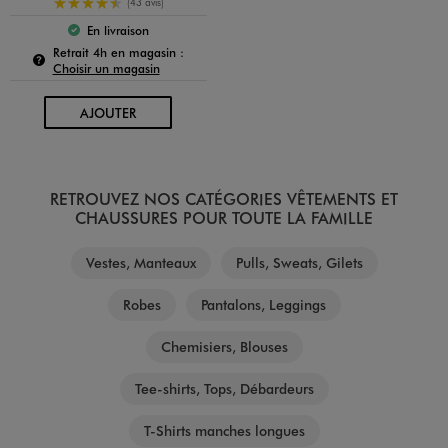
4.5/5 de moyenne
(43 avis)
En livraison
Le produit est disponible :
Pour connaître la disponibilité de ce produit :
Retrait 4h en magasin :
Choisir un magasin
AU PANIER
AJOUTER
RETROUVEZ NOS CATÉGORIES VÊTEMENTS ET
CHAUSSURES POUR TOUTE LA FAMILLE
Vestes, Manteaux
Pulls, Sweats, Gilets
Robes
Pantalons, Leggings
Chemisiers, Blouses
Tee-shirts, Tops, Débardeurs
T-Shirts manches longues