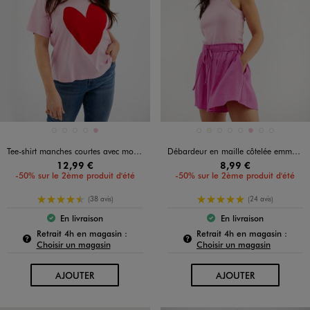
Disponible en 5 coloris
Disponible en 8 coloris
BLANC
BLANC STANDARD
BLANC VIF
JAUNE CLAIR
ROSE
BEIGE CLAIR
ECRU
JAUNE FONCE
JAUNE STANDARD
NOIR STANDARD
ROSE
ROUGE STANDARD
VERT STANDARD
Tee-shirt manches courtes avec motif femme grande taille
Débardeur en maille côtelée emmanchures américaines femme
12,99 €
8,99 €
-50% sur le 2ème produit d'été
-50% sur le 2ème produit d'été
4.5/5 de moyenne
5/5 de moyenne
(38 avis)
(24 avis)
En livraison
En livraison
Le produit est disponible :
Le produit est dispo
Pour connaître la disponibilité de ce produit :
Pour c
Retrait 4h en magasin :
Retrait 4h en magasin :
Choisir un magasin
Choisir un magasin
AU PANIER
AU PANIER
AJOUTER
AJOUTER